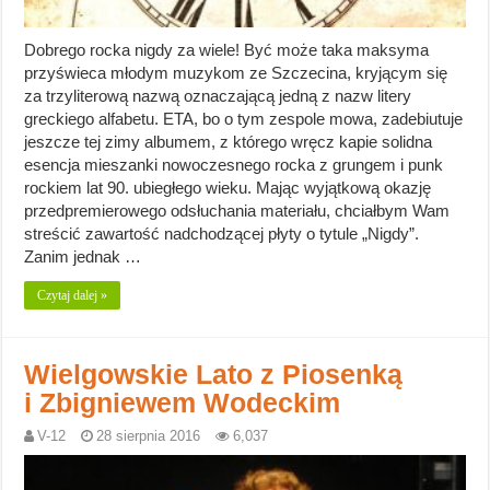
Dobrego rocka nigdy za wiele! Być może taka maksyma
przyświeca młodym muzykom ze Szczecina, kryjącym się
za trzyliterową nazwą oznaczającą jedną z nazw litery
greckiego alfabetu. ETA, bo o tym zespole mowa, zadebiutuje
jeszcze tej zimy albumem, z którego wręcz kapie solidna
esencja mieszanki nowoczesnego rocka z grungem i punk
rockiem lat 90. ubiegłego wieku. Mając wyjątkową okazję
przedpremierowego odsłuchania materiału, chciałbym Wam
streścić zawartość nadchodzącej płyty o tytule „Nigdy”.
Zanim jednak …
Czytaj dalej »
Wielgowskie Lato z Piosenką
i Zbigniewem Wodeckim
V-12
28 sierpnia 2016
6,037