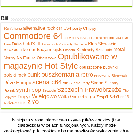
Tagi
alternative rock
C64 party
Chippy
Alhena
80s
C64
Commodore 64
copy party
czasopismo retrokomp
Dead On
holdStill
Klub Słowianin
Deko
Time
Ikarus
Klub Kontrasty Szczecin
metal
Szczecin
komunikacja miejska
Kontrasty Szczecin
konstal
Opublikowane w
Namy
No Future
Offensywa
magazynie Hot Style
opuszczone budynki
puszkomania
punk
retro
polski rock
retrokomp
Riverwash
scena c64
Róże Europy
Simon S.
Silesia Party
Stary
SID
Szczecin Prawobrzeże
synth pop
Piernik
Szczecin
The
Wielgowo
Tropyx
Willa Grüneberga
Zespół Szkół nr 13
Shipyard
ZIYO
w Szczecinie
Niniejsza strona internetowa używa plików cookies (tzw.
ciasteczka) w celach funkcjonalnych. Każdy może
zaakceptować pliki cookies albo ma możliwość wyłączenia ich w