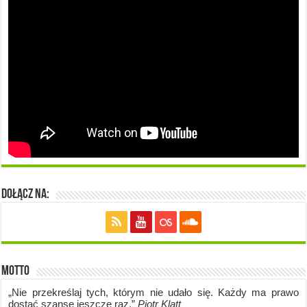
Dołącz na:
Motto
„Nie przekreślaj tych, którym nie udało się. Każdy ma prawo
dostać szansę jeszcze raz.”
Piotr Klatt