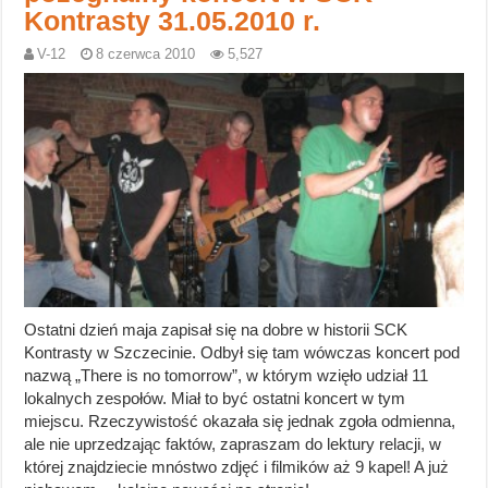
Kontrasty 31.05.2010 r.
V-12
8 czerwca 2010
5,527
Ostatni dzień maja zapisał się na dobre w historii SCK
Kontrasty w Szczecinie. Odbył się tam wówczas koncert pod
nazwą „There is no tomorrow”, w którym wzięło udział 11
lokalnych zespołów. Miał to być ostatni koncert w tym
miejscu. Rzeczywistość okazała się jednak zgoła odmienna,
ale nie uprzedzając faktów, zapraszam do lektury relacji, w
której znajdziecie mnóstwo zdjęć i filmików aż 9 kapel! A już