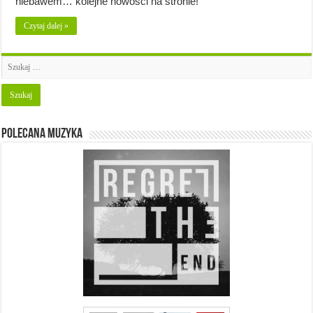
niebawem… kolejne nowości na stronie!
Czytaj dalej »
Polecana muzyka