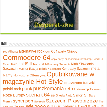
Tagi
alternative rock
C64 party
Chippy
Alhena
80s
C64
Commodore 64
copy party
czasopismo retrokomp
Dead On
holdStill
Klub Słowianin
Deko
Time
Ikarus
Klub Kontrasty Szczecin
metal
Szczecin
komunikacja miejska
Kontrasty Szczecin
konstal
Opublikowane w
Namy
No Future
Offensywa
magazynie Hot Style
opuszczone budynki
puszkomania
punk
retro
polski rock
retrokomp
Riverwash
scena c64
Róże Europy
Simon S.
Silesia Party
Stary
SID
Szczecin Prawobrzeże
synth pop
Piernik
Szczecin
The
Wielgowo
Tropyx
Willa Grüneberga
Zespół Szkół nr 13
Shipyard