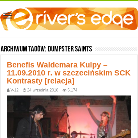
Archiwum tagów:
Dumpster Saints
Benefis Waldemara Kulpy –
11.09.2010 r. w szczecińskim SCK
Kontrasty [relacja]
V-12
24 września 2010
5,174