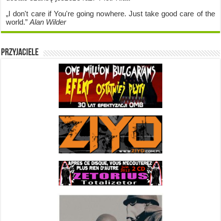
„I don't care if Y
ou're going no
where. Just take good care of the
world.”
Alan Wilder
Przyjaciele