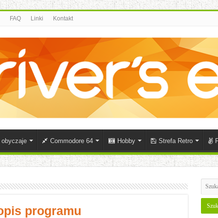
FAQ
Linki
Kontakt
i obyczaje
Commodore 64
Hobby
Strefa Retro
P
 opis programu