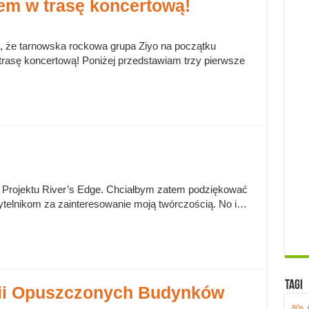
em w trasę koncertową!
ć, że tarnowska rockowa grupa Ziyo na początku
rasę koncertową! Poniżej przedstawiam trzy pierwsze
ia Projektu River’s Edge. Chciałbym zatem podziękować
telnikom za zainteresowanie moją twórczością. No i…
Tagi
rii Opuszczonych Budynków
80s