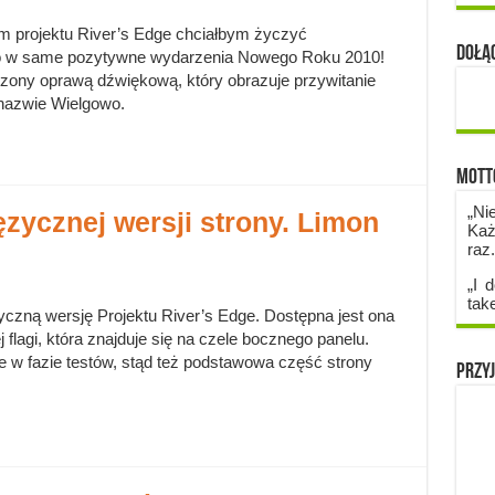
m projektu River’s Edge chciałbym życzyć
Dołąc
ego w same pozytywne wydarzenia Nowego Roku 2010!
zony oprawą dźwiękową, który obrazuje przywitanie
 nazwie Wielgowo.
Mott
„Ni
zycznej wersji strony. Limon
Każ
raz
„I d
tak
zyczną wersję Projektu River’s Edge. Dostępna jest ona
 flagi, która znajduje się na czele bocznego panelu.
le w fazie testów, stąd też podstawowa część strony
Przyj