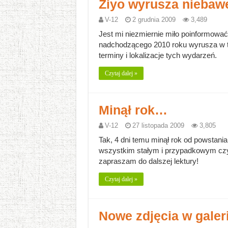
Ziyo wyrusza niebaw
V-12
2 grudnia 2009
3,489
Jest mi niezmiernie miło poinformowa
nadchodzącego 2010 roku wyrusza w t
terminy i lokalizacje tych wydarzeń.
Czytaj dalej »
Minął rok…
V-12
27 listopada 2009
3,805
Tak, 4 dni temu minął rok od powstan
wszystkim stałym i przypadkowym czy
zapraszam do dalszej lektury!
Czytaj dalej »
Nowe zdjęcia w gale