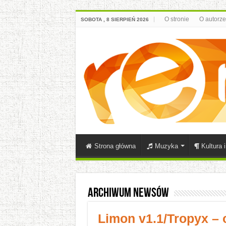
O stronie
O autorze
SOBOTA , 8 SIERPIEŃ 2026
Strona główna
Muzyka
Kultura 
Archiwum newsów
Limon v1.1/Tropyx –