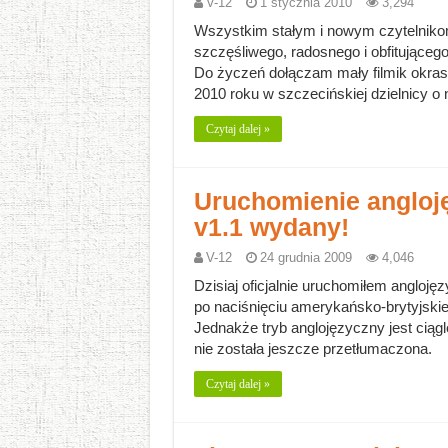
V-12
1 stycznia 2010
3,294
Wszystkim stałym i nowym czytelniko
szczęśliwego, radosnego i obfitując
Do życzeń dołączam mały filmik okras
2010 roku w szczecińskiej dzielnicy o
Czytaj dalej »
Uruchomienie angloję
v1.1 wydany!
V-12
24 grudnia 2009
4,046
Dzisiaj oficjalnie uruchomiłem angloję
po naciśnięciu amerykańsko-brytyjskiej
Jednakże tryb anglojęzyczny jest ciąg
nie została jeszcze przetłumaczona.
Czytaj dalej »