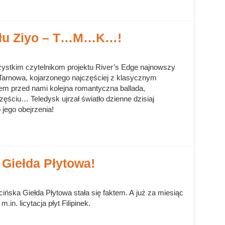
ołu Ziyo – T…M…K…!
zystkim czytelnikom projektu River’s Edge najnowszy
 Tarnowa, kojarzonego najczęściej z klasycznym
m przed nami kolejna romantyczna ballada,
zęściu… Teledysk ujrzał światło dzienne dzisiaj
jego obejrzenia!
Giełda Płytowa!
ińska Giełda Płytowa stała się faktem. A już za miesiąc
.in. licytacja płyt Filipinek.