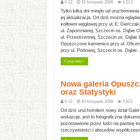
V-12
15 listopada 2009
4,013
Tylko kilka dni minęło od uruchomieni
jej aktualizacja. Od dziś można ogląd
kotłowni węglowej przy ul. E. Giercz
ul. Zapomnianej, Szczecin os. Dąbie Op
ul. Przestrzennej, Szczecin os. Dąbi
Opuszczone kamienice przy ul. Oficers
przy ul. Portowej, Szczecin os. Dąbie
Czytaj dalej »
Nowa galeria Opusz
oraz Statystyki
V-12
10 listopada 2009
3,623
Od dziś uruchomiłem nowy dział Gale
wskazuje, jest to fotograficzna dokume
pozostawione przez ludzi na pastwę los
rzeczywistości i absurdów współczes