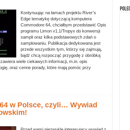
Pole
Kontynuując na łamach projektu River’s
Edge tematykę dotyczącą komputera
Commodore 64, chciałbym przedstawić Opis
programu Limon v1.1/Tropyx do konwersji
sampli oraz kilka podstawowych zdań o
samplowaniu. Publikacja dedykowana jest
przede wszystkim tym, którzy się zajmują,
bądź chcą rozpocząć przygodę z obróbką
awiera wiele ciekawych informacji, m.in. opis
logię, oraz cenne porady, które mają pomóc przy
64 w Polsce, czyli… Wywiad
owskim!
Przed wami niezwykle interesujący wywiad z