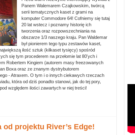
Panem Walemarem Czajkowskim, twórcą
serii tematycznych kaset z grami na
komputer Commodore 64! Cofniemy się tutaj
20 lat wstecz i poznamy historię ich
tworzenia oraz rozpowszechniania na
obszarze 1/3 naszego kraju. Pan Waldemar
był pionierem tego typu zestawów kaset,
jwiększą ilość sztuk (kilkaset tysięcy) spośród
cych się tym procederem na przełomie lat 80'ych i
nnym Robertem Kingiem (autorem masy freezowanych
Mian Boxa oraz ze znanym dystrybutorem
go - Atraxem. O tym i o innych ciekawych rzeczach
adu, która od dziś ponadto stanowi, jak do tej pory,
 pod względem ilości zawartych w niej treści!
od projektu River’s Edge!