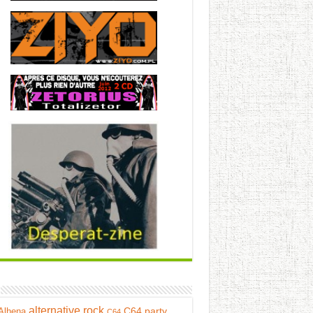
alternative rock
C64 party
Alhena
C64