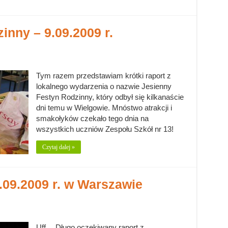
inny – 9.09.2009 r.
Tym razem przedstawiam krótki raport z
lokalnego wydarzenia o nazwie Jesienny
Festyn Rodzinny, który odbył się kilkanaście
dni temu w Wielgowie. Mnóstwo atrakcji i
smakołyków czekało tego dnia na
wszystkich uczniów Zespołu Szkół nr 13!
Czytaj dalej »
.09.2009 r. w Warszawie
Uff… Długo oczekiwany raport z