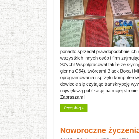
ponadto sprzedał prawdopodobnie ich na
wszystkich innych osób i firm zajmują
90'ych! Współpracował także ze sły
gier na C64), twórcami Black Boxa i 
oprogramowania i sprzętu komputerowe
dowiecie się czytając transkrypcję wywi
największą publikację na mojej stronie
Zapraszam!
Czytaj dalej »
Noworoczne życzenia 