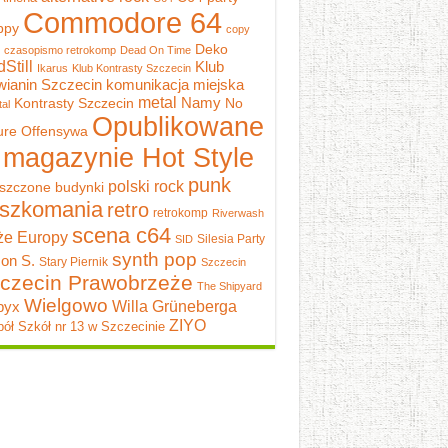
Commodore 64
ppy
copy
Deko
czasopismo retrokomp
Dead On Time
dStill
Klub
Ikarus
Klub Kontrasty Szczecin
wianin Szczecin
komunikacja miejska
metal
Namy
Kontrasty Szczecin
No
al
Opublikowane
ure
Offensywa
 magazynie Hot Style
punk
polski rock
szczone budynki
szkomania
retro
retrokomp
Riverwash
scena c64
e Europy
Silesia Party
SID
synth pop
on S.
Stary Piernik
Szczecin
czecin Prawobrzeże
The Shipyard
Wielgowo
pyx
Willa Grüneberga
ZIYO
ół Szkół nr 13 w Szczecinie