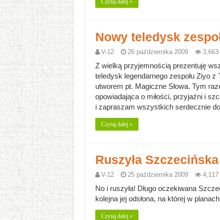
Czytaj dalej »
Nowy teledysk zesp
V-12
26 października 2009
3,663
Z wielką przyjemnością prezentuję ws
teledysk legendarnego zespołu Ziyo z
utworem pt. Magiczne Słowa. Tym raze
opowiadająca o miłości, przyjaźni i szc
i zapraszam wszystkich serdecznie do 
Czytaj dalej »
Ruszyła Szczecińska 
V-12
25 października 2009
4,117
No i ruszyła! Długo oczekiwana Szczec
kolejna jej odsłona, na której w planach m
Czytaj dalej »