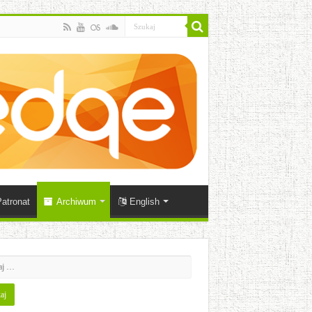
atronat
Archiwum
English