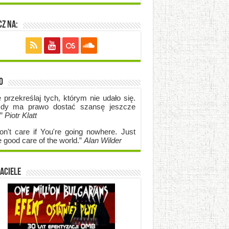
z na:
o
e przekreślaj tych, którym nie udało się.
dy ma prawo dostać szansę jeszcze
.”
Piotr Klatt
on't care if Y
ou're going no
where. Just
e good care of the world.”
Alan Wilder
aciele