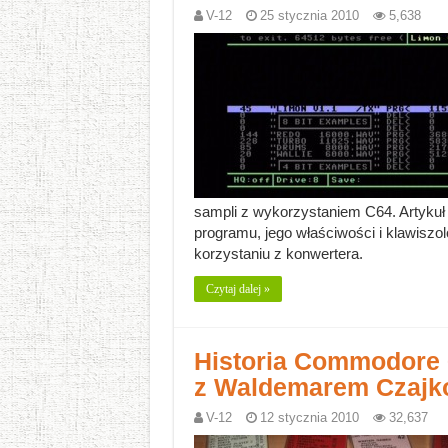
V-12
25 stycznia 2010
5,638
sampli z wykorzystaniem C64. Artykuł z
programu, jego właściwości i klawiszo
korzystaniu z konwertera.
Czytaj dalej »
Historia Commodore 
z Waldemarem Czajk
V-12
12 stycznia 2010
32,637