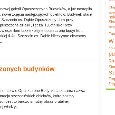
Chi
a nowej galerii Opuszczonych Budynków, a już nastąpiła
party
ać nowe zdjęcia następujących obiektów: Budynek starej
hol
ak, Szczecin os. Dąbie Opuszczony dom przy
Sło
uszczone działki „Tęcza” i „Lotnisko” przy
konst
e Uwieczniłem także kolejne opuszczone budynki…
Fut
kiej 4-4a, Szczecin os. Dąbie Nieczynne elewatory
w
 …
opu
pu
Róż
Sim
czonych budynków
Sz
Tro
Zesp
rii o nazwie Opuszczone Budynki. Jak sama nazwa
ntacja szczecińskich obiektów, które zostały
u. Jest to bardzo smutny obraz brutalnej
nej władzy…