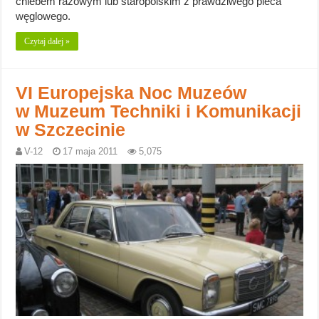
chlebem razowym lub staropolskim z prawdziwego pieca
węglowego.
Czytaj dalej »
VI Europejska Noc Muzeów
w Muzeum Techniki i Komunikacji
w Szczecinie
V-12
17 maja 2011
5,075