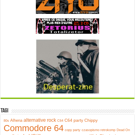
Tagi
alternative rock
C64 party
Chippy
Alhena
80s
C64
Commodore 64
copy party
czasopismo retrokomp
Dead On