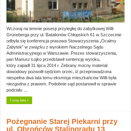
Wczoraj na terenie posesji przyległej do zabytkowej Willi
Grüneberga przy ul. Batalionów Chłopskich 61 w Szczecinie
odbyła się konferencja prasowa Stowarzyszenia „Ocalmy
Zabytek” w związku z wyrokiem Naczelnego Sądu
Administracyjnego w Warszawie. Prezes stowarzyszenia,
pan Mariusz Łojko przedstawił sentencję wyroku,
który zapadł 31 lipca 2014 r. Zebrany mocny materiał
dowodowy pozwolił sędziom orzec, iż przeprowadzona
niespełna dwa lata temu eksmisja mieszkańców Willi była
niezgodna z prawem. Podobnie sąd postanowił w sprawie
podziału …
Czytaj dalej »
Pożegnanie Starej Piekarni przy
ul. Obrońców Stalingradu 13