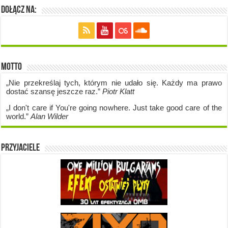
Dołącz na:
Motto
„Nie przekreślaj tych, którym nie udało się. Każdy ma prawo
dostać szansę jeszcze raz.”
Piotr Klatt
„I don't care if Y
ou're going no
where. Just take good care of the
world.”
Alan Wilder
Przyjaciele