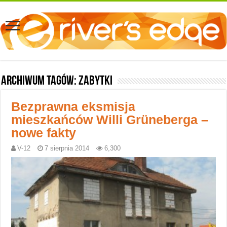
Archiwum tagów:
zabytki
Bezprawna eksmisja
mieszkańców Willi Grüneberga –
nowe fakty
V-12
7 sierpnia 2014
6,300