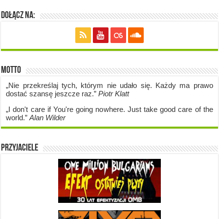
Dołącz na:
Motto
„Nie przekreślaj tych, którym nie udało się. Każdy ma prawo
dostać szansę jeszcze raz.”
Piotr Klatt
„I don't care if Y
ou're going no
where. Just take good care of the
world.”
Alan Wilder
Przyjaciele