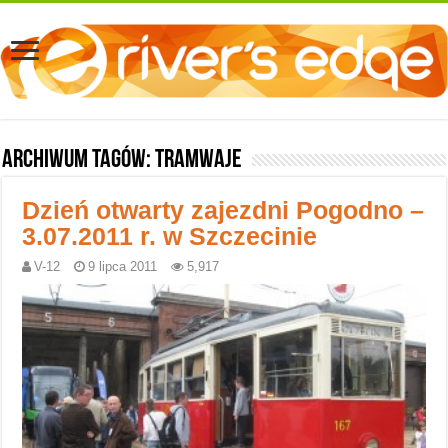
Archiwum tagów:
tramwaje
Dzień otwarty zajezdni Pogodno –
3.07.2011 r. w Szczecinie
V-12
9 lipca 2011
5,917