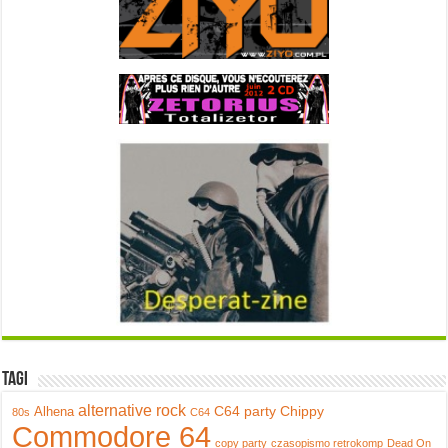
Tagi
alternative rock
C64 party
Chippy
Alhena
80s
C64
Commodore 64
copy party
czasopismo retrokomp
Dead On