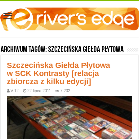
Archiwum tagów:
Szczecińska Giełda Płytowa
Szczecińska Giełda Płytowa
w SCK Kontrasty [relacja
zbiorcza z kilku edycji]
V-12
22 lipca 2011
7,202