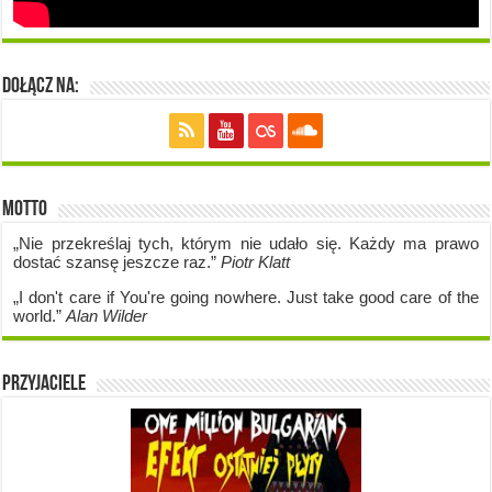
Dołącz na:
Motto
„Nie przekreślaj tych, którym nie udało się. Każdy ma prawo
dostać szansę jeszcze raz.”
Piotr Klatt
„I don't care if Y
ou're going no
where. Just take good care of the
world.”
Alan Wilder
Przyjaciele