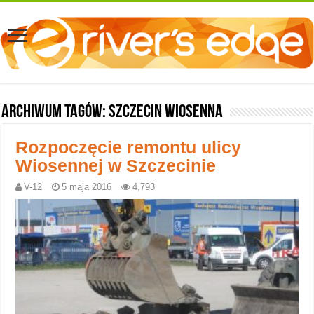
Archiwum tagów:
Szczecin Wiosenna
Rozpoczęcie remontu ulicy
Wiosennej w Szczecinie
V-12
5 maja 2016
4,793