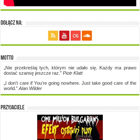
Dołącz na:
Motto
„Nie przekreślaj tych, którym nie udało się. Każdy ma prawo
dostać szansę jeszcze raz.”
Piotr Klatt
„I don't care if Y
ou're going no
where. Just take good care of the
world.”
Alan Wilder
Przyjaciele