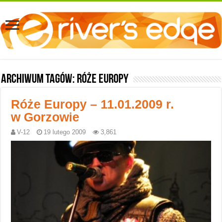
Archiwum tagów:
Róże Europy
Róże Europy – 11.01.2009 r.
w Gorzowie
V-12
19 lutego 2009
3,861