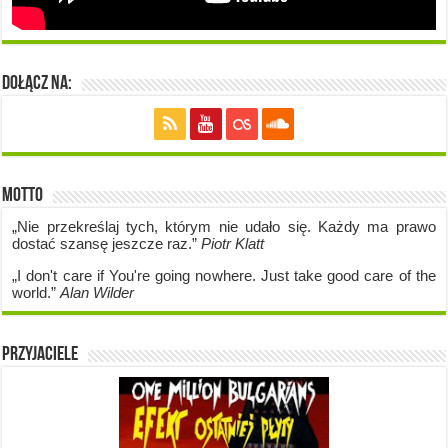
Dołącz na:
Motto
„Nie przekreślaj tych, którym nie udało się. Każdy ma prawo
dostać szansę jeszcze raz.”
Piotr Klatt
„I don't care if Y
ou're going no
where. Just take good care of the
world.”
Alan Wilder
Przyjaciele