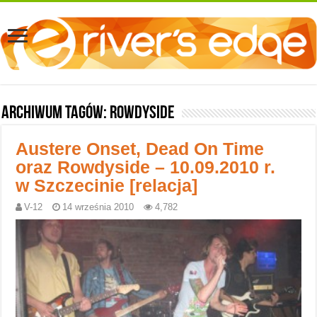
Archiwum tagów:
Rowdyside
Austere Onset, Dead On Time
oraz Rowdyside – 10.09.2010 r.
w Szczecinie [relacja]
V-12
14 września 2010
4,782