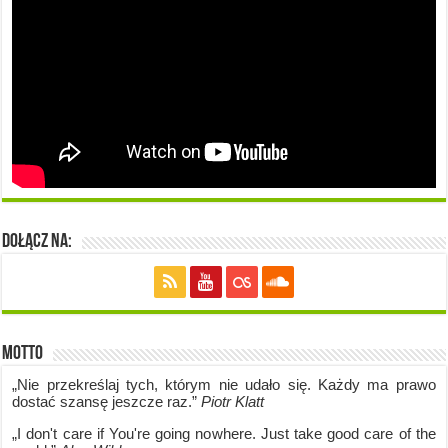
Dołącz na:
Motto
„Nie przekreślaj tych, którym nie udało się. Każdy ma prawo
dostać szansę jeszcze raz.”
Piotr Klatt
„I don't care if Y
ou're going no
where. Just take good care of the