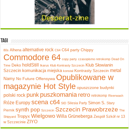
Tagi
alternative rock
C64 party
Chippy
Alhena
80s
C64
Commodore 64
copy party
czasopismo retrokomp
Dead On
holdStill
Klub Słowianin
Deko
Time
Ikarus
Klub Kontrasty Szczecin
metal
Szczecin
komunikacja miejska
Kontrasty Szczecin
konstal
Opublikowane w
Namy
No Future
Offensywa
magazynie Hot Style
opuszczone budynki
puszkomania
punk
retro
polski rock
retrokomp
Riverwash
scena c64
Róże Europy
Simon S.
Silesia Party
Stary
SID
Szczecin Prawobrzeże
synth pop
Piernik
Szczecin
The
Wielgowo
Tropyx
Willa Grüneberga
Zespół Szkół nr 13
Shipyard
ZIYO
w Szczecinie