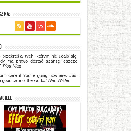
z na:
o
e przekreślaj tych, którym nie udało się.
dy ma prawo dostać szansę jeszcze
.”
Piotr Klatt
on't care if Y
ou're going no
where. Just
e good care of the world.”
Alan Wilder
aciele