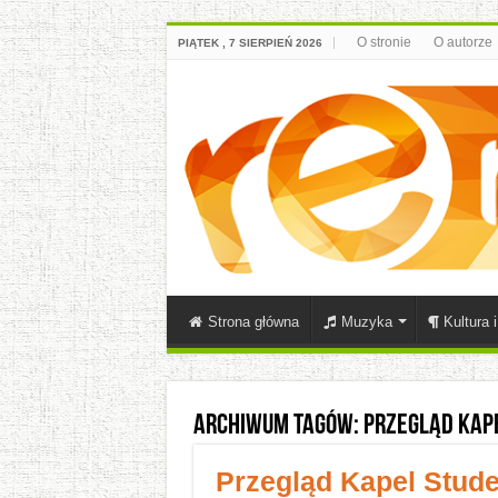
O stronie
O autorze
PIĄTEK , 7 SIERPIEŃ 2026
Strona główna
Muzyka
Kultura 
Archiwum tagów:
przegląd kap
Przegląd Kapel Stude