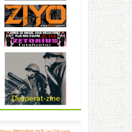
alternative rock
C64 party
Alhena
C64