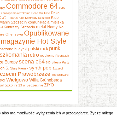
Commodore 64
ppy
copy
Deko
czasopismo retrokomp
Dead On Time
dStill
Klub
Ikarus
Klub Kontrasty Szczecin
wianin Szczecin
komunikacja miejska
metal
Namy
Kontrasty Szczecin
No
al
Opublikowane
ure
Offensywa
 magazynie Hot Style
punk
polski rock
szczone budynki
szkomania
retro
retrokomp
Riverwash
scena c64
e Europy
Silesia Party
SID
synth pop
on S.
Stary Piernik
Szczecin
czecin Prawobrzeże
The Shipyard
Wielgowo
pyx
Willa Grüneberga
ZIYO
ół Szkół nr 13 w Szczecinie
es albo ma możliwość wyłączenia ich w przeglądarce. Życzę miłego