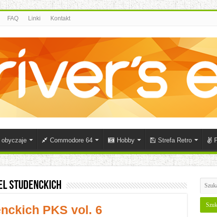
FAQ
Linki
Kontakt
i obyczaje
Commodore 64
Hobby
Strefa Retro
P
el studenckich
nckich PKS vol. 6