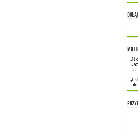
Dołąc
Mott
„Ni
Każ
raz
„I d
tak
Przyj