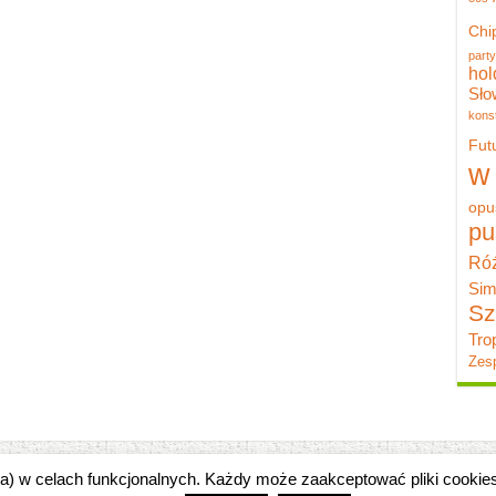
Chi
party
hol
Sło
konst
Fut
w
opu
pu
Róż
Sim
Sz
Tro
Zesp
zka) w celach funkcjonalnych. Każdy może zaakceptować pliki cooki