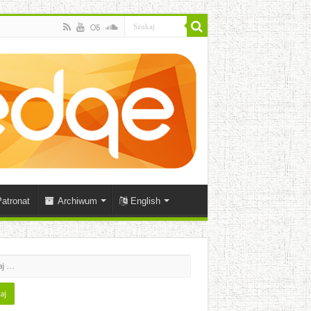
atronat
Archiwum
English