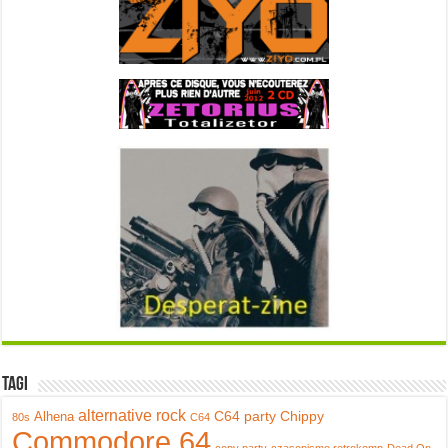
Tagi
alternative rock
C64 party
Chippy
Alhena
80s
C64
Commodore 64