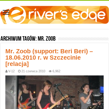
Archiwum tagów:
Mr. Zoob
Mr. Zoob (support: Beri Beri) –
18.06.2010 r. w Szczecinie
[relacja]
V-12
21 czerwca 2010
6,962