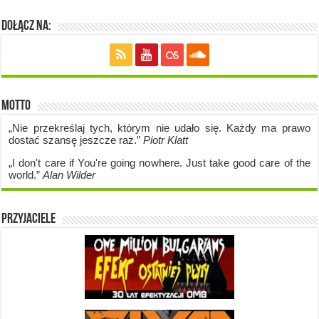
Dołącz na:
Motto
„Nie przekreślaj tych, którym nie udało się. Każdy ma prawo
dostać szansę jeszcze raz.”
Piotr Klatt
„I don't care if Y
ou're going no
where. Just take good care of the
world.”
Alan Wilder
Przyjaciele