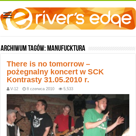
Archiwum tagów:
ManuFUCKtura
There is no tomorrow –
pożegnalny koncert w SCK
Kontrasty 31.05.2010 r.
V-12
8 czerwca 2010
5,533