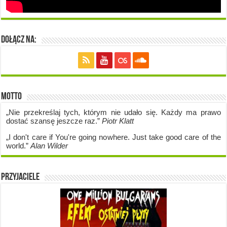
Dołącz na:
Motto
„Nie przekreślaj tych, którym nie udało się. Każdy ma prawo
dostać szansę jeszcze raz.”
Piotr Klatt
„I don't care if Y
ou're going no
where. Just take good care of the
world.”
Alan Wilder
Przyjaciele