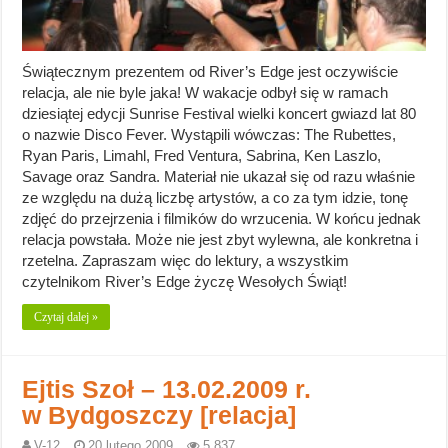
Świątecznym prezentem od River’s Edge jest oczywiście
relacja, ale nie byle jaka! W wakacje odbył się w ramach
dziesiątej edycji Sunrise Festival wielki koncert gwiazd lat 80
o nazwie Disco Fever. Wystąpili wówczas: The Rubettes,
Ryan Paris, Limahl, Fred Ventura, Sabrina, Ken Laszlo,
Savage oraz Sandra. Materiał nie ukazał się od razu właśnie
ze względu na dużą liczbę artystów, a co za tym idzie, tonę
zdjęć do przejrzenia i filmików do wrzucenia. W końcu jednak
relacja powstała. Może nie jest zbyt wylewna, ale konkretna i
rzetelna. Zapraszam więc do lektury, a wszystkim
czytelnikom River’s Edge życzę Wesołych Świąt!
Czytaj dalej »
Ejtis Szoł – 13.02.2009 r.
w Bydgoszczy [relacja]
V-12
20 lutego 2009
5,837