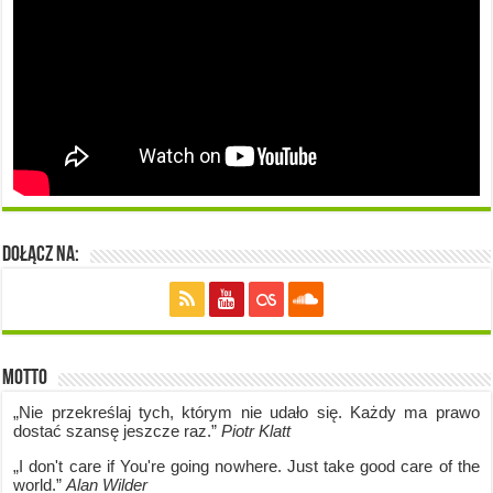
Dołącz na:
Motto
„Nie przekreślaj tych, którym nie udało się. Każdy ma prawo
dostać szansę jeszcze raz.”
Piotr Klatt
„I don't care if Y
ou're going no
where. Just take good care of the
world.”
Alan Wilder