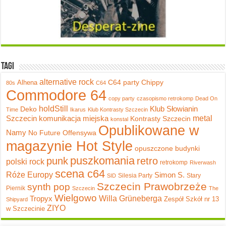
Tagi
alternative rock
C64 party
Chippy
Alhena
80s
C64
Commodore 64
copy party
czasopismo retrokomp
Dead On
holdStill
Klub Słowianin
Deko
Time
Ikarus
Klub Kontrasty Szczecin
metal
Szczecin
komunikacja miejska
Kontrasty Szczecin
konstal
Opublikowane w
Namy
No Future
Offensywa
magazynie Hot Style
opuszczone budynki
puszkomania
punk
retro
polski rock
retrokomp
Riverwash
scena c64
Róże Europy
Simon S.
Silesia Party
Stary
SID
Szczecin Prawobrzeże
synth pop
Piernik
Szczecin
The
Wielgowo
Tropyx
Willa Grüneberga
Zespół Szkół nr 13
Shipyard
ZIYO
w Szczecinie