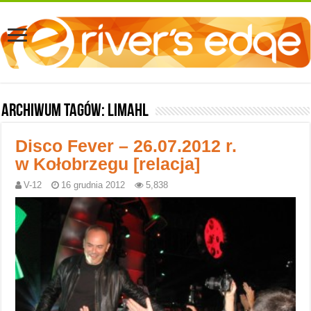
Archiwum tagów:
Limahl
Disco Fever – 26.07.2012 r.
w Kołobrzegu [relacja]
V-12
16 grudnia 2012
5,838