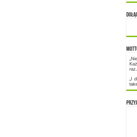
Dołąc
Mott
„Ni
Każ
raz
„I d
tak
Przyj