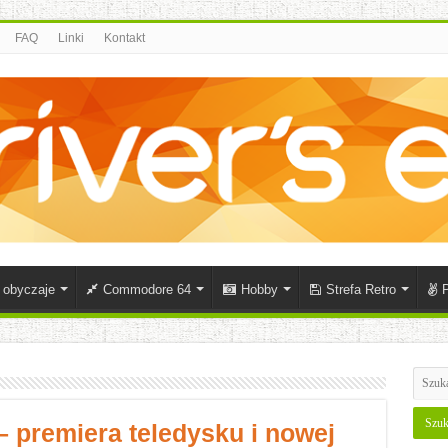
FAQ
Linki
Kontakt
i obyczaje
Commodore 64
Hobby
Strefa Retro
P
– premiera teledysku i nowej