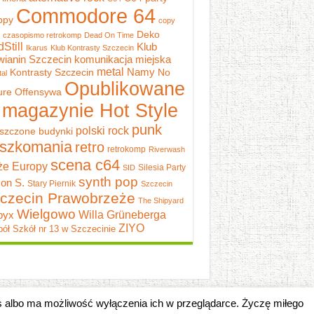
Commodore 64
ppy
copy
Deko
czasopismo retrokomp
Dead On Time
dStill
Klub
Ikarus
Klub Kontrasty Szczecin
wianin Szczecin
komunikacja miejska
metal
Namy
Kontrasty Szczecin
No
al
Opublikowane
ure
Offensywa
 magazynie Hot Style
punk
polski rock
szczone budynki
szkomania
retro
retrokomp
Riverwash
scena c64
e Europy
Silesia Party
SID
synth pop
on S.
Stary Piernik
Szczecin
czecin Prawobrzeże
The Shipyard
Wielgowo
pyx
Willa Grüneberga
ZIYO
ół Szkół nr 13 w Szczecinie
es albo ma możliwość wyłączenia ich w przeglądarce. Życzę miłego