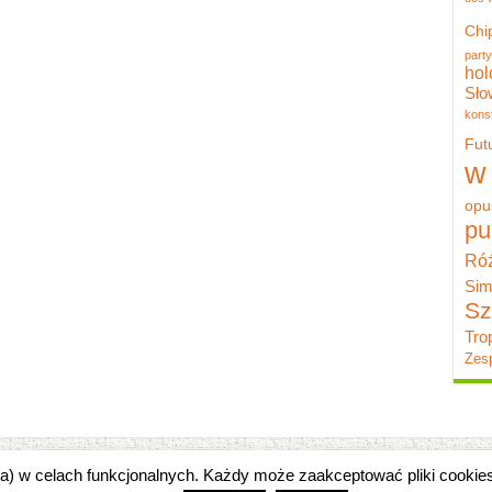
Chi
party
hol
Sło
konst
Fut
w
opu
pu
Róż
Sim
Sz
Tro
Zesp
zka) w celach funkcjonalnych. Każdy może zaakceptować pliki cooki