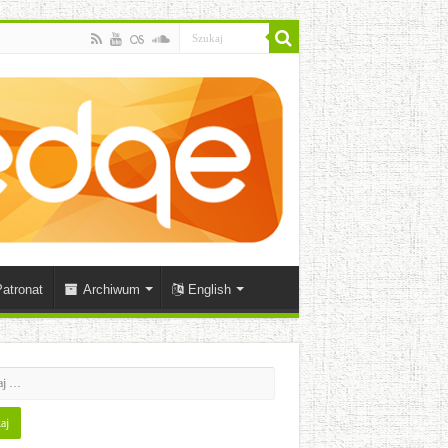
atronat
Archiwum
English