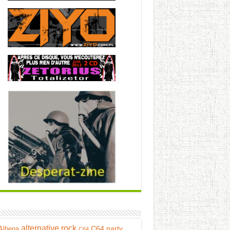
alternative rock
C64 party
Alhena
C64