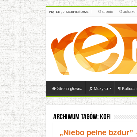
O stronie
O autorze
PIĄTEK , 7 SIERPIEŃ 2026
Strona główna
Muzyka
Kultura 
Archiwum tagów:
kofi
„Niebo pełne bzdur” 