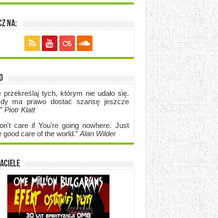
z na:
o
e przekreślaj tych, którym nie udało się.
dy ma prawo dostać szansę jeszcze
.”
Piotr Klatt
on't care if Y
ou're going no
where. Just
e good care of the world.”
Alan Wilder
aciele