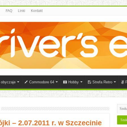
FAQ
Linki
Kontakt
i obyczaje
Commodore 64
Hobby
Strefa Retro
P
ki – 2.07.2011 r. w Szczecinie