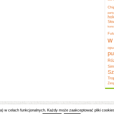
Chi
party
hol
Sło
konst
Fut
w
opu
pu
Róż
Sim
Sz
Tro
Zesp
zka) w celach funkcjonalnych. Każdy może zaakceptować pliki cooki