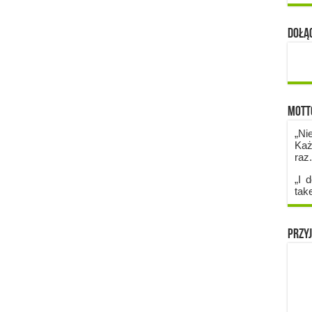
Dołąc
Mott
„Ni
Każ
raz
„I d
tak
Przyj