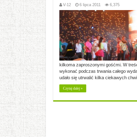
V-12
6 lipca 2011
6,375
kilkoma zaproszonymi gośćmi. W treści
wykonać podczas trwania całego wydarz
udało się utrwalić kilka ciekawych chw
Czytaj dalej »