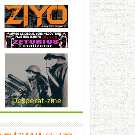
alternative rock
C64 party
Alhena
C64