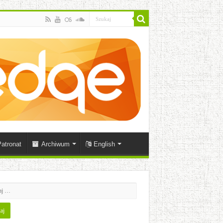
atronat
Archiwum
English