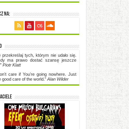
z na:
o
e przekreślaj tych, którym nie udało się.
dy ma prawo dostać szansę jeszcze
.”
Piotr Klatt
on't care if Y
ou're going no
where. Just
e good care of the world.”
Alan Wilder
aciele