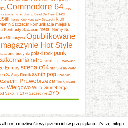
Commodore 64
ppy
copy
Deko
czasopismo retrokomp
Dead On Time
dStill
Klub
Ikarus
Klub Kontrasty Szczecin
wianin Szczecin
komunikacja miejska
metal
Namy
Kontrasty Szczecin
No
al
Opublikowane
ure
Offensywa
 magazynie Hot Style
punk
polski rock
szczone budynki
szkomania
retro
retrokomp
Riverwash
scena c64
e Europy
Silesia Party
SID
synth pop
on S.
Stary Piernik
Szczecin
czecin Prawobrzeże
The Shipyard
Wielgowo
pyx
Willa Grüneberga
ZIYO
ół Szkół nr 13 w Szczecinie
es albo ma możliwość wyłączenia ich w przeglądarce. Życzę miłego