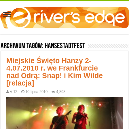
Archiwum tagów:
HanseStadtFest
Miejskie Święto Hanzy 2-
4.07.2010 r. we Frankfurcie
nad Odrą: Snap! i Kim Wilde
[relacja]
V-12
10 lipca 2010
4,898