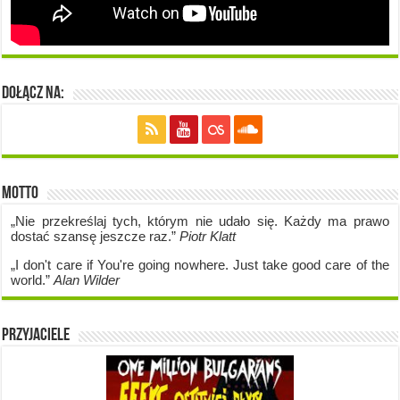
Dołącz na:
Motto
„Nie przekreślaj tych, którym nie udało się. Każdy ma prawo
dostać szansę jeszcze raz.”
Piotr Klatt
„I don't care if Y
ou're going no
where. Just take good care of the
world.”
Alan Wilder
Przyjaciele