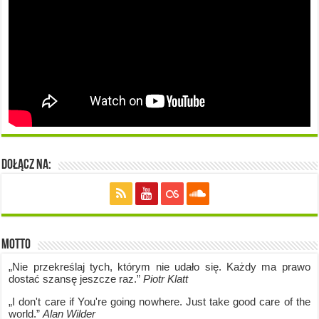
Dołącz na:
Motto
„Nie przekreślaj tych, którym nie udało się. Każdy ma prawo
dostać szansę jeszcze raz.”
Piotr Klatt
„I don't care if Y
ou're going no
where. Just take good care of the
world.”
Alan Wilder