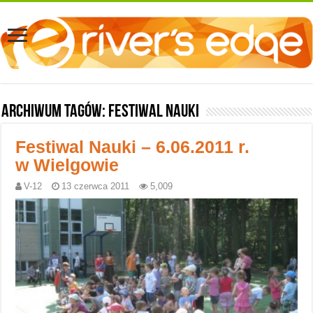
Archiwum tagów:
Festiwal Nauki
Festiwal Nauki – 6.06.2011 r.
w Wielgowie
V-12
13 czerwca 2011
5,009