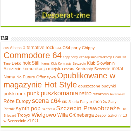
Tagi
alternative rock
C64 party
Chippy
Alhena
80s
C64
Commodore 64
copy party
czasopismo retrokomp
Dead On
holdStill
Klub Słowianin
Deko
Time
Ikarus
Klub Kontrasty Szczecin
metal
Szczecin
komunikacja miejska
Kontrasty Szczecin
konstal
Opublikowane w
Namy
No Future
Offensywa
magazynie Hot Style
opuszczone budynki
puszkomania
punk
retro
polski rock
retrokomp
Riverwash
scena c64
Róże Europy
Simon S.
Silesia Party
Stary
SID
Szczecin Prawobrzeże
synth pop
Piernik
Szczecin
The
Wielgowo
Tropyx
Willa Grüneberga
Zespół Szkół nr 13
Shipyard
ZIYO
w Szczecinie