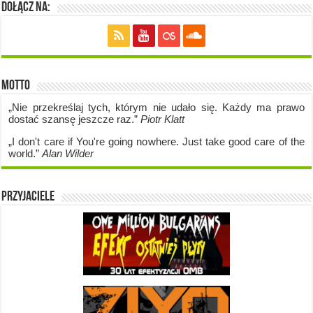
Dołącz na:
Motto
„Nie przekreślaj tych, którym nie udało się. Każdy ma prawo
dostać szansę jeszcze raz.”
Piotr Klatt
„I don't care if Y
ou're going no
where. Just take good care of the
world.”
Alan Wilder
Przyjaciele