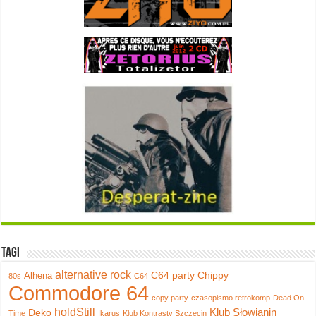
Tagi
alternative rock
C64 party
Chippy
Alhena
80s
C64
Commodore 64
copy party
czasopismo retrokomp
Dead On
holdStill
Klub Słowianin
Deko
Time
Ikarus
Klub Kontrasty Szczecin