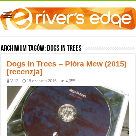
Archiwum tagów:
Dogs In Trees
Dogs In Trees – Pióra Mew (2015)
[recenzja]
V-12
18 czerwca 2016
4,355