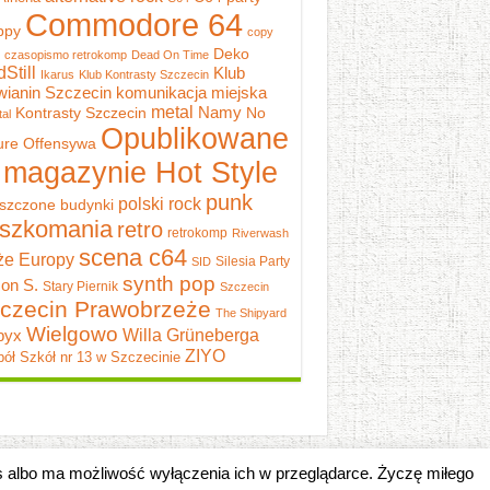
Commodore 64
ppy
copy
Deko
czasopismo retrokomp
Dead On Time
dStill
Klub
Ikarus
Klub Kontrasty Szczecin
wianin Szczecin
komunikacja miejska
metal
Namy
Kontrasty Szczecin
No
al
Opublikowane
ure
Offensywa
 magazynie Hot Style
punk
polski rock
szczone budynki
szkomania
retro
retrokomp
Riverwash
scena c64
e Europy
Silesia Party
SID
synth pop
on S.
Stary Piernik
Szczecin
czecin Prawobrzeże
The Shipyard
Wielgowo
pyx
Willa Grüneberga
ZIYO
ół Szkół nr 13 w Szczecinie
es albo ma możliwość wyłączenia ich w przeglądarce. Życzę miłego