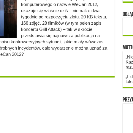
komputerowego o nazwie WeCan 2012,
ukazuje się właśnie dziś – niemalże dwa
Dołąc
tygodnie po rozpoczęciu zlotu. 20 KB tekstu,
168 zdjęć, 28 filmików (w tym pełen zapis
koncertu Grill Attack) – tak w skrócie
przedstawia się najnowsza publikacja na
 opisu kontrowersyjnych sytuacji, jakie miały wówczas
Mott
drobnych incydentów, całe wydarzenie można uznać za
WeCan 2012?
„Ni
Każ
raz
„I d
tak
Przyj