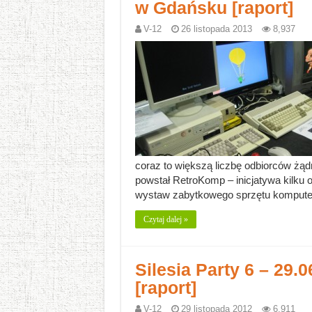
w Gdańsku [raport]
V-12
26 listopada 2013
8,937
coraz to większą liczbę odbiorców żąd
powstał RetroKomp – inicjatywa kilku 
wystaw zabytkowego sprzętu komputer
Czytaj dalej »
Silesia Party 6 – 29.
[raport]
V-12
29 listopada 2012
6,911