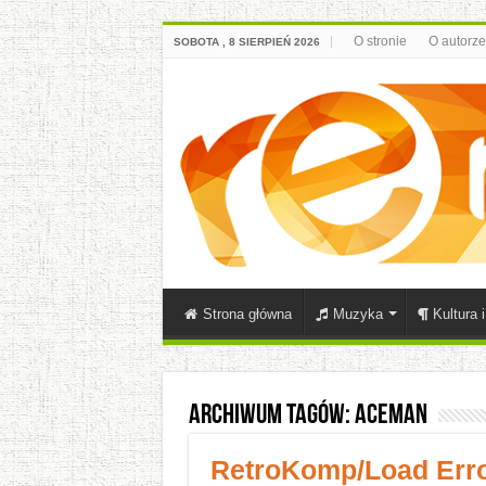
O stronie
O autorze
SOBOTA , 8 SIERPIEŃ 2026
Strona główna
Muzyka
Kultura 
Archiwum tagów:
AceMan
RetroKomp/Load Error