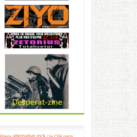
alternative rock
C64 party
Alhena
C64