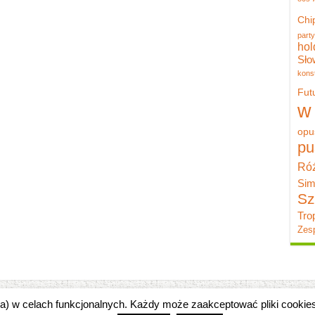
Chi
party
hol
Sło
konst
Fut
w
opu
pu
Róż
Sim
Sz
Tro
Zesp
zka) w celach funkcjonalnych. Każdy może zaakceptować pliki cooki