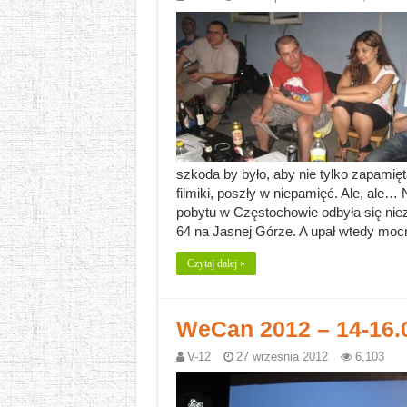
szkoda by było, aby nie tylko zapamięt
filmiki, poszły w niepamięć. Ale, ale… 
pobytu w Częstochowie odbyła się ni
64 na Jasnej Górze. A upał wtedy mo
Czytaj dalej »
WeCan 2012 – 14-16.09
V-12
27 września 2012
6,103