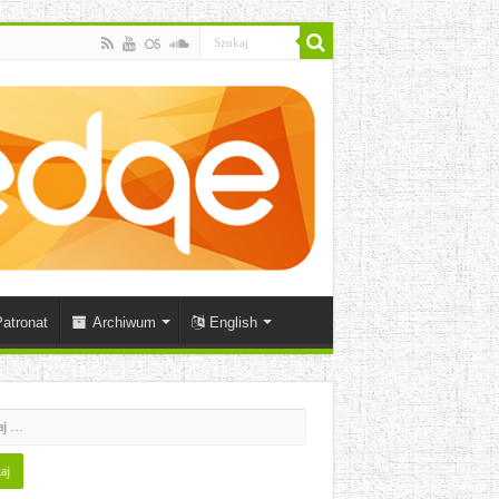
atronat
Archiwum
English