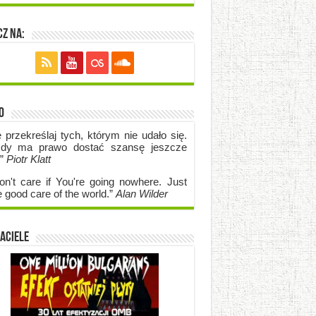
z na:
o
e przekreślaj tych, którym nie udało się.
dy ma prawo dostać szansę jeszcze
.”
Piotr Klatt
on't care if Y
ou're going no
where. Just
e good care of the world.”
Alan Wilder
aciele