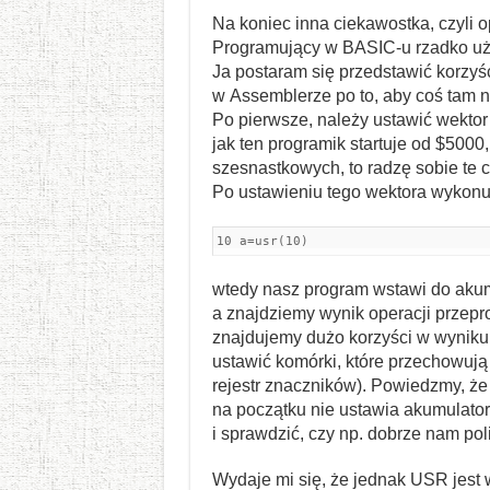
Na koniec inna ciekawostka, czyli op
Programujący w BASIC-u rzadko uży
Ja postaram się przedstawić korzyśc
w Assemblerze po to, aby coś tam n
Po pierwsze, należy ustawić wekt
jak ten programik startuje od $500
szesnastkowych, to radzę sobie te 
Po ustawieniu tego wektora wykonu
10 a=usr(10)
wtedy nasz program wstawi do akumu
a znajdziemy wynik operacji przep
znajdujemy dużo korzyści w wyniku k
ustawić komórki, które przechowują z
rejestr znaczników). Powiedzmy, że
na początku nie ustawia akumulator
i sprawdzić, czy np. dobrze nam pol
Wydaje mi się, że jednak USR jest 