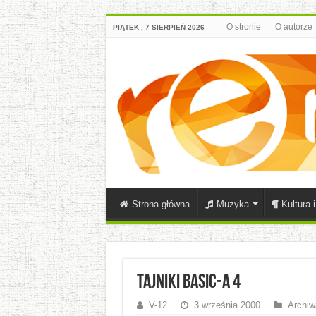
O stronie
O autorze
PIĄTEK , 7 SIERPIEŃ 2026
Strona główna
Muzyka
Kultura 
Tajniki BASIC-a 4
V-12
3 września 2000
Archiw