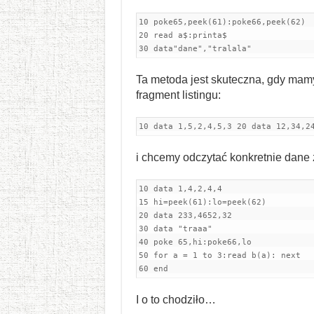
10 poke65,peek(61):poke66,peek(62) 

20 read a$:printa$ 

30 data"dane","tralala"
Ta metoda jest skuteczna, gdy mamy 
fragment listingu:
10 data 1,5,2,4,5,3 20 data 12,34,2
i chcemy odczytać konkretnie dane z
10 data 1,4,2,4,4

15 hi=peek(61):lo=peek(62)

20 data 233,4652,32 

30 data "traaa" 

40 poke 65,hi:poke66,lo 

50 for a = 1 to 3:read b(a): next 

60 end
I o to chodziło…