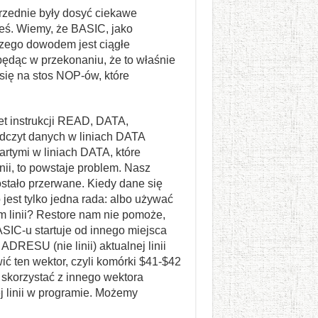
przednie były dosyć ciekawe
ieś. Wiemy, że BASIC, jako
czego dowodem jest ciągłe
ędąc w przekonaniu, że to właśnie
 się na stos NOP-ów, które
et instrukcji READ, DATA,
czyt danych w liniach DATA
tymi w liniach DATA, które
nii, to powstaje problem. Nasz
stało przerwane. Kiedy dane się
est tylko jedna rada: albo używać
am linii? Restore nam nie pomoże,
ASIC-u startuje od innego miejsca
RESU (nie linii) aktualnej linii
ć ten wektor, czyli komórki $41-$42
 skorzystać z innego wektora
j linii w programie. Możemy