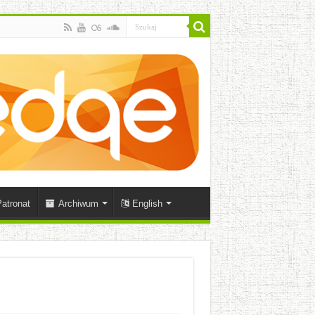
atronat
Archiwum
English