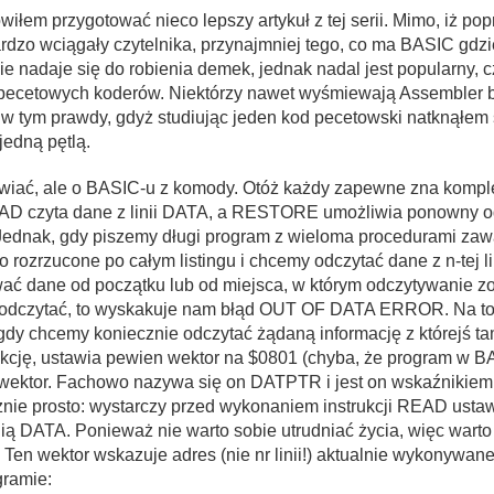
iłem przygotować nieco lepszy artykuł z tej serii. Mimo, iż po
bardzo wciągały czytelnika, przynajmniej tego, co ma BASIC gdz
ie nadaje się do robienia demek, jednak nadal jest popularny, 
pecetowych koderów. Niektórzy nawet wyśmiewają Assembler b
t w tym prawdy, gdyż studiując jeden kod pecetowski natknąłem
edną pętlą.
awiać, ale o BASIC-u z komody. Otóż każdy zapewne zna kompl
 czyta dane z linii DATA, a RESTORE umożliwia ponowny od
dnak, gdy piszemy długi program z wieloma procedurami zawar
o rozrzucone po całym listingu i chcemy odczytać dane z n-tej li
ć dane od początku lub od miejsca, w którym odczytywanie zo
 odczytać, to wyskakuje nam błąd OUT OF DATA ERROR. Na to j
ć, gdy chcemy koniecznie odczytać żądaną informację z którejś t
rukcję, ustawia pewien wektor na $0801 (chyba, że program w B
wektor. Fachowo nazywa się on DATPTR i jest on wskaźnikiem AD
e prosto: wystarczy przed wykonaniem instrukcji READ ustawi
nią DATA. Ponieważ nie warto sobie utrudniać życia, więc warto
Ten wektor wskazuje adres (nie nr linii!) aktualnie wykonywane
gramie: