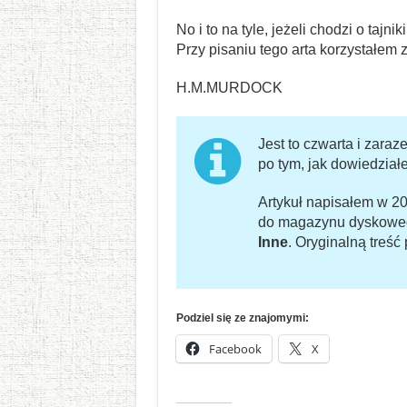
No i to na tyle, jeżeli chodzi o taj
Przy pisaniu tego arta korzystałem 
H.M.MURDOCK
Jest to czwarta i zaraz
po tym, jak dowiedział
Artykuł napisałem w 2
do magazynu dyskow
Inne
. Oryginalną treś
Podziel się ze znajomymi:
Facebook
X