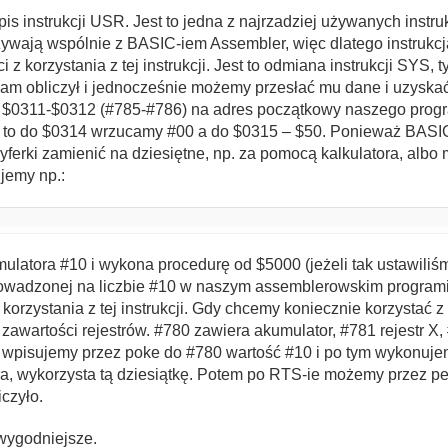
is instrukcji USR. Jest to jedna z najrzadziej używanych instru
wają wspólnie z BASIC-iem Assembler, więc dlatego instrukcja
i z korzystania z tej instrukcji. Jest to odmiana instrukcji SYS
am obliczył i jednocześnie możemy przesłać mu dane i uzyskać 
or $0311-$0312 (#785-#786) na adres początkowy naszego pro
0, to do $0314 wrzucamy #00 a do $0315 – $50. Ponieważ BASIC
cyferki zamienić na dziesiętne, np. za pomocą kalkulatora, alb
jemy np.:
latora #10 i wykona procedurę od $5000 (jeżeli tak ustawiliś
rowadzonej na liczbie #10 w naszym assemblerowskim programie
orzystania z tej instrukcji. Gdy chcemy koniecznie korzystać 
awartości rejestrów. #780 zawiera akumulator, #781 rejestr X, #
 wpisujemy przez poke do #780 wartość #10 i po tym wykonuje
a, wykorzysta tą dziesiątkę. Potem po RTS-ie możemy przez pe
iczyło.
wygodniejsze.