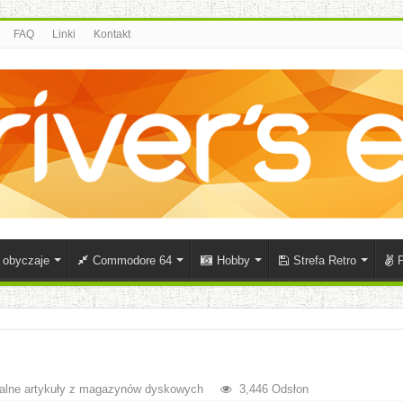
FAQ
Linki
Kontakt
i obyczaje
Commodore 64
Hobby
Strefa Retro
P
alne artykuły z magazynów dyskowych
3,446 Odsłon