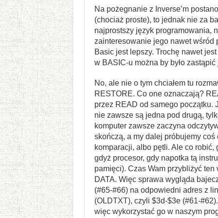
Na pożegnanie z Inverse’m postanow
(chociaż proste), to jednak nie za 
najprostszy język programowania, n
zainteresowanie jego nawet wśród 
Basic jest lepszy. Trochę nawet jes
w BASIC-u można by było zastąpić j
No, ale nie o tym chciałem tu rozm
RESTORE. Co one oznaczają? READ
przez READ od samego początku. Je
nie zawsze są jedna pod drugą, tylk
komputer zawsze zaczyna odczytywa
skończą, a my dalej próbujemy coś
komparacji, albo pętli. Ale co robi
gdyż procesor, gdy napotka tą inst
pamięci). Czas Wam przybliżyć ten 
DATA. Więc sprawa wygląda bajeczni
(#65-#66) na odpowiedni adres z li
(OLDTXT), czyli $3d-$3e (#61-#62). 
więc wykorzystać go w naszym pro