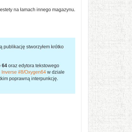
o niestety na łamach innego magazynu.
ą publikację stworzyłem krótko
 64
oraz edytora tekstowego
e
Inverse #8/Oxygen64
w dziale
tkim poprawną interpunkcję.