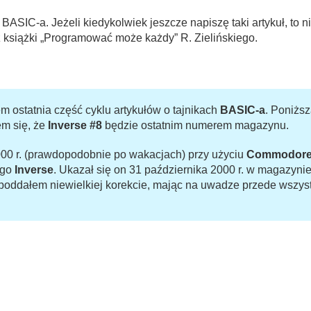
niki BASIC-a. Jeżeli kiedykolwiek jeszcze napiszę taki artykuł, t
z książki „Programować może każdy” R. Zielińskiego.
em ostatnia część cyklu artykułów o tajnikach
BASIC-a
. Poniższ
em się, że
Inverse #8
będzie ostatnim numerem magazynu.
000 r. (prawdopodobnie po wakacjach) przy użyciu
Commodore
ego
Inverse
. Ukazał się on 31 października 2000 r. w magazyni
ć poddałem niewielkiej korekcie, mając na uwadze przede wszys