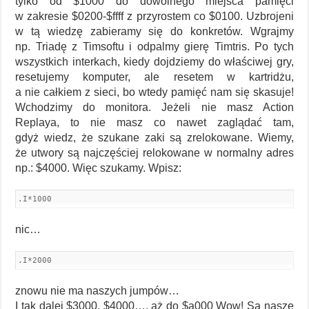
tylko od $1000 do dowolnego miejsca pamięci
w zakresie $0200-$ffff z przyrostem co $0100. Uzbrojeni
w tą wiedzę zabieramy się do konkretów. Wgrajmy
np. Triadę z Timsoftu i odpalmy gierę Timtris. Po tych
wszystkich interkach, kiedy dojdziemy do właściwej gry,
resetujemy komputer, ale resetem w kartridżu,
a nie całkiem z sieci, bo wtedy pamięć nam się skasuje!
Wchodzimy do monitora. Jeżeli nie masz Action
Replaya, to nie masz co nawet zaglądać tam,
gdyż wiedz, że szukane zaki są zrelokowane. Wiemy,
że utwory są najczęściej relokowane w normalny adres
np.: $4000. Więc szukamy. Wpisz:
.I*1000
nic…
.I*2000
znowu nie ma naszych jumpów…
I tak dalej $3000, $4000…. aż do $a000 Wow! Są nasze