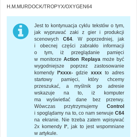
H.M.MURDOCK/TROPYX/OXYGEN64
Jest to kontynuacja cyklu tekstów o tym,
jak wypruwać zaki z gier i produkcji
scenowych
C64
. W poprzedniej, jak
i obecnej części zabrakło informacji
o tym, iż przeglądanie pamięci
w monitorze
Action Replaya
może być
wygodniejsze poprzez zastosowanie
komendy
I*xxxx-
gdzie
xxxx
to adres
startowy pamięci, który chcemy
przeszukać, a myślnik po adresie
wskazuje na to, iż komputer
ma wyświetlać dane bez przerwy.
Wówczas przytrzymujemy
Control
i spoglądamy na to, co nam serwuje
C64
na ekranie. Nie trzeba zatem wpisywać
2x komendy
I
*, jak to jest wspomniane
w artykule.