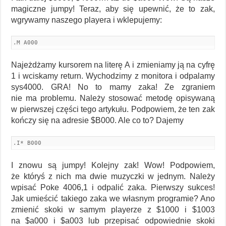
magiczne jumpy! Teraz, aby się upewnić, że to zak,
wgrywamy naszego playera i wklepujemy:
.M A000
Najeżdżamy kursorem na literę A i zmieniamy ją na cyfrę
1 i wciskamy return. Wychodzimy z monitora i odpalamy
sys4000. GRA! No to mamy zaka! Ze zgraniem
nie ma problemu. Należy stosować metodę opisywaną
w pierwszej części tego artykułu. Podpowiem, że ten zak
kończy się na adresie $B000. Ale co to? Dajemy
.I* B000
I znowu są jumpy! Kolejny zak! Wow! Podpowiem,
że któryś z nich ma dwie muzyczki w jednym. Należy
wpisać Poke 4006,1 i odpalić zaka. Pierwszy sukces!
Jak umieścić takiego zaka we własnym programie? Ano
zmienić skoki w samym playerze z $1000 i $1003
na $a000 i $a003 lub przepisać odpowiednie skoki