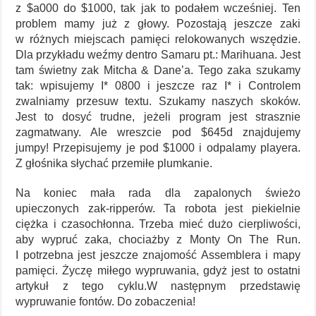
z $a000 do $1000, tak jak to podałem wcześniej. Ten
problem mamy już z głowy. Pozostają jeszcze zaki
w różnych miejscach pamięci relokowanych wszędzie.
Dla przykładu weźmy dentro Samaru pt.: Marihuana. Jest
tam świetny zak Mitcha & Dane’a. Tego zaka szukamy
tak: wpisujemy I* 0800 i jeszcze raz I* i Controlem
zwalniamy przesuw textu. Szukamy naszych skoków.
Jest to dosyć trudne, jeżeli program jest strasznie
zagmatwany. Ale wreszcie pod $645d znajdujemy
jumpy! Przepisujemy je pod $1000 i odpalamy playera.
Z głośnika słychać przemiłe plumkanie.
Na koniec mała rada dla zapalonych świeżo
upieczonych zak-ripperów. Ta robota jest piekielnie
ciężka i czasochłonna. Trzeba mieć dużo cierpliwości,
aby wypruć zaka, chociażby z Monty On The Run.
I potrzebna jest jeszcze znajomość Assemblera i mapy
pamięci. Życzę miłego wypruwania, gdyż jest to ostatni
artykuł z tego cyklu.W następnym przedstawię
wypruwanie fontów. Do zobaczenia!