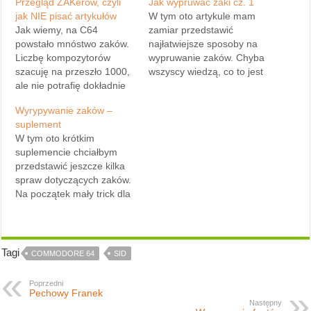
Przegląd ZAKerów, czyli
Jak wypruwać zaki cz. 1
jak NIE pisać artykułów
W tym oto artykule mam
Jak wiemy, na C64
zamiar przedstawić
powstało mnóstwo zaków.
najłatwiejsze sposoby na
Liczbę kompozytorów
wypruwanie zaków. Chyba
szacuję na przeszło 1000,
wszyscy wiedzą, co to jest
ale nie potrafię dokładnie
ZAK? Na pewno, no może
określić ilu ich jest (było)
oprócz tych osób, które
Wyrypywanie zaków –
dokładnie…Przejdźmy
tylko grają i nic innego nie
suplement
teraz do przeglądu
robią. Ale mniejsza z tym,
W tym oto krótkim
kilkudziesięciu
zaczynamy naukę (szkoła
suplemencie chciałbym
najpopularniejszych
suxx!). Jak powszechnie
przedstawić jeszcze kilka
zakerów: *A-man - dobry
wiadomo, zaki w pamięci
spraw dotyczących zaków.
kompozytor, pracuje nad
RAM przeważnie…
Na początek mały trick dla
jakością zaka, nie
albo leniwych, albo
komponuje dużo ale za to
sprytnych. Ja wymyśliłem
jego zaki są dobre.
ten sposób po to, aby
*Agemixer - z…
ułatwić sobie życie i mogę
Tagi
COMMODORE 64
SID
powiedzieć, że jest on
dobry w ok. 90%. Otóż,
Poprzedni
kiedy przeszukiwaliśmy
Pechowy Franek
Następny
pamięć w poszukiwaniu