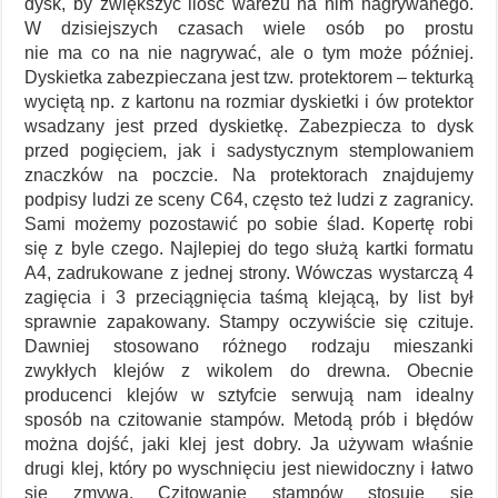
dysk, by zwiększyć ilość warezu na nim nagrywanego.
W dzisiejszych czasach wiele osób po prostu
nie ma co na nie nagrywać, ale o tym może później.
Dyskietka zabezpieczana jest tzw. protektorem – tekturką
wyciętą np. z kartonu na rozmiar dyskietki i ów protektor
wsadzany jest przed dyskietkę. Zabezpiecza to dysk
przed pogięciem, jak i sadystycznym stemplowaniem
znaczków na poczcie. Na protektorach znajdujemy
podpisy ludzi ze sceny C64, często też ludzi z zagranicy.
Sami możemy pozostawić po sobie ślad. Kopertę robi
się z byle czego. Najlepiej do tego służą kartki formatu
A4, zadrukowane z jednej strony. Wówczas wystarczą 4
zagięcia i 3 przeciągnięcia taśmą klejącą, by list był
sprawnie zapakowany. Stampy oczywiście się czituje.
Dawniej stosowano różnego rodzaju mieszanki
zwykłych klejów z wikolem do drewna. Obecnie
producenci klejów w sztyfcie serwują nam idealny
sposób na czitowanie stampów. Metodą prób i błędów
można dojść, jaki klej jest dobry. Ja używam właśnie
drugi klej, który po wyschnięciu jest niewidoczny i łatwo
się zmywa. Czitowanie stampów stosuje się