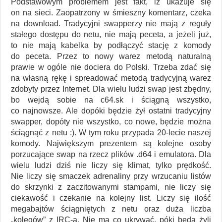
Podstawowym problemem jest fakt, iż ukazuje się
on na sieci. Zaopatrzony w śmieszny komentarz, czeka
na download. Tradycyjni swapperzy nie mają z reguły
stałego dostępu do netu, nie mają peceta, a jeżeli już,
to nie mają kabelka by podłączyć stację z komody
do peceta. Przez to nowy warez metodą naturalną
prawie w ogóle nie dociera do Polski. Trzeba zdać się
na własną rękę i spreadować metodą tradycyjną warez
zdobyty przez Internet. Dla wielu ludzi swap jest zbędny,
bo wejdą sobie na c64.sk i ściągną wszystko,
co najnowsze. Ale dopóki będzie żył ostatni tradycyjny
swapper, dopóty nie wszystko, co nowe, będzie można
ściągnąć z netu :). W tym roku przypada 20-lecie naszej
komody. Największym prezentem są kolejne osoby
porzucające swap na rzecz plików .d64 i emulatora. Dla
wielu ludzi dziś nie liczy się klimat, tylko prędkość.
Nie liczy się smaczek adrenaliny przy wrzucaniu listów
do skrzynki z zaczitowanymi stampami, nie liczy się
ciekawość i czekanie na kolejny list. Liczy się ilość
megabajtów ściągniętych z netu oraz duża liczba
„kolegów” z IRC-a. Nie ma co ukrywać, póki będą żyli