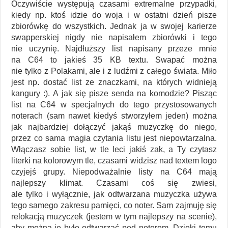
Oczywiście występują czasami extremalne przypadki,
kiedy np. ktoś idzie do woja i w ostatni dzień pisze
zbiorówkę do wszystkich. Jednak ja w swojej karierze
swapperskiej nigdy nie napisałem zbiorówki i tego
nie uczynię. Najdłuższy list napisany przeze mnie
na C64 to jakieś 35 KB textu. Swapać można
nie tylko z Polakami, ale i z ludźmi z całego świata. Miło
jest np. dostać list ze znaczkami, na których widnieją
kangury :). A jak się pisze senda na komodzie? Pisząc
list na C64 w specjalnych do tego przystosowanych
noterach (sam nawet kiedyś stworzyłem jeden) można
jak najbardziej dołączyć jakąś muzyczkę do niego,
przez co sama magia czytania listu jest niepowtarzalna.
Włączasz sobie list, w tle leci jakiś zak, a Ty czytasz
literki na kolorowym tle, czasami widzisz nad textem logo
czyjejś grupy. Niepodważalnie listy na C64 mają
najlepszy klimat. Czasami coś się zwiesi,
ale tylko i wyłącznie, jak odtwarzana muzyczka używa
tego samego zakresu pamięci, co noter. Sam zajmuję się
relokacją muzyczek (jestem w tym najlepszy na scenie),
aby można je było odtwarzać pod noterem. Dzięki temu