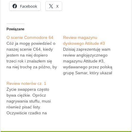
Facebook
X
Powiązane
O scenie Commodore 64
Review magazynu
Cóż ja mogę powiedzieć o
dyskowego Attitude #3
naszej scenie C64, kiedy
Dzisiaj zaprezentuję wam
jestem na niej dopiero
review anglojęzycznego
trzeci rok i znalazłem się
magazynu Attitude #3,
na niej trochę za późno, by
wydawanego przez polską
poczuć jej niepowtarzalny
grupę Samar, który ukazał
klimat w całkowitym
się niedawno na naszej
Review noterów cz. 1
wymiarze… Z biegiem
rodzimej i nie tylko scenie
Życie swappera często
czasu wiele rzeczy się
C64. Magazyn wydawany
bywa ciężkie. Oprócz
zmienia, scena również.
obecnie pod szyldem
nagrywania stuffu, musi
Obecnie pokaźnym
Samaru (oficjalnie
również pisać listy.
zapleczem sceny C64 jest
poprzedni właściciel -
Oczywiście rzadko na
Internet. Wielu
Axelerate rozpadł się, by
papierze, gdyż to staję się
scenowiczów przeniosło…
wydawać obecnie miernej
szybko męczące. Więc po
jakości cracki) przez
co sięga? Ano po jakiś
Cactusa, jest obecnie