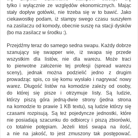
tylko i wyłącznie ze względów ekonomicznych. Mając
stały dopływ gotówki, nie trzeba się w to bawić. Jako
ciekawostkę podam, iż stampy swego czasu suszyłem
na zasilaczu od komody, obecnie suszę na stacji dysków
(bo ma zasilacz w środku :).
Przejdźmy teraz do samego sedna swapu. Każdy dobrze
szanujący się swapper wie, iż swapa się przede
wszystkim dla listów, nie dla warezu. Może traci
to pierwotne założenie tej profesji (spread warezu
sceny), jednak można podzielić jedno z drugim
prowadząc spis, co się komu wysłało i nagrywać nowy
warez. Długość listów na komodzie zależy od osoby,
do której się pisze i otrzymuje listy. Są ludzie,
którzy piszą góra jedną-dwie strony (jedna strona
na komodzie to prawie 1 KB textu), są ludzie którzy się
czasami rozpisują. Są też pojedyncze jednostki, które
nie posiadają szacunku do odbiorcy i piszą zbiorówki,
co totalnie potępiam. Jeżeli ktoś swapa na ilość,
a nie na jakość, to jest zmuszony tak postępować.