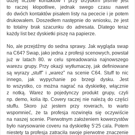
dużej liczbie kontaktów i przy brzydkim piśmie jest
to raczej kłopotliwe, jednak swego czasu nawet
do dwóch kontaktów pisałem listy na pececie i je potem
drukowałem. Doszedłem następnie do wniosku, że jest
to totalny brak szacunku do adresata. Dlatego teraz
każdy list bez dyskietki piszę na papierze.
No, ale przejdźmy do sedna sprawy. Jak wygląda swap
na C64? Swap, jako jedna z profesji scenowych, powstał
już w latach 80. w celu spreadowania najnowszego
warezu grupy. Przy okazji wytłumaczę, jak definiowane
są wyrazy „stuff” i „warez” na scenie C64. Stuff to nic
innego, jak wypychanie po brzegi dysku. Jest
to wszystko, co można nagrać na dyskietkę, włącznie
z notką. Warez to pojedynczy produkt grupy, czyli
np. demo, kolia itp. Covery raczej nie należą do części
stuffu. Skoro już jestem przy roverach, to warto
wspomnieć, że ta profesja rozwinęła się oczywiście
na naszej scenie. Pierwotnym założeniem kowerzystów
było narysowanie coveru na dyskietkę 5’25 cala. Potem
niestety ta profesja zatraciła swoje pierwotne znaczenie