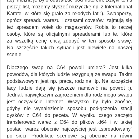
pisząc list, możemy słyszeć muzyczkę np. z International
Karate, w które się grało za młodych lat :). Swapperzy,
oprócz spreadu warezu i czasami coverów, zajmują się
też spreadem votek do magazynów. Robią to raczej
osoby, które są oficjalnymi spreaderami lub te, które
za wszelką cenę chcą zdobyć w ten sposób sławę.
Na szczęście takich sytuacji jest niewiele na naszej
scenie.
Dlaczego swap na C64 powoli umiera? Jest kilka
powodów, dla których ludzie rezygnują ze swapu. Takim
podstawowym jest np. praca, rodzina itp. Na szczęście
tacy ludzie dają się jeszcze namówić na powrót :).
Jednak największym zagrożeniem dla rodzimego swapu
jest oczywiście Internet. Wszystko by było znośne,
gdyby nie wynalezienie sposobu podłączenia stacji
dysków z C64 do peceta. W wyniku czego zaczęto
transferować warez z C64 do plików .d64 i w takiej
postaci warez obecnie najczęściej jest „spreadowany”
po sieci. Produkcje scenowe są obecnie na równi