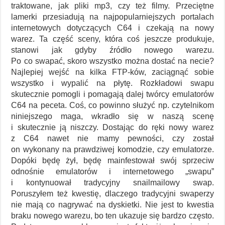
traktowane, jak pliki mp3, czy też filmy. Przeciętne
lamerki przesiadują na najpopularniejszych portalach
internetowych dotyczących C64 i czekają na nowy
warez. Ta część sceny, która coś jeszcze produkuje,
stanowi jak gdyby źródło nowego warezu.
Po co swapać, skoro wszystko można dostać na necie?
Najlepiej wejść na kilka FTP-ków, zaciągnąć sobie
wszystko i wypalić na płytę. Rozkładowi swapu
skutecznie pomogli i pomagają dalej twórcy emulatorów
C64 na peceta. Coś, co powinno służyć np. czytelnikom
niniejszego maga, wkradło się w naszą scenę
i skutecznie ją niszczy. Dostając do ręki nowy warez
z C64 nawet nie mamy pewności, czy został
on wykonany na prawdziwej komodzie, czy emulatorze.
Dopóki będę żył, będę mainfestował swój sprzeciw
odnośnie emulatorów i internetowego „swapu”
i kontynuował tradycyjny snailmailowy swap.
Poruszyłem też kwestię, dlaczego tradycyjni swaperzy
nie mają co nagrywać na dyskietki. Nie jest to kwestia
braku nowego warezu, bo ten ukazuje się bardzo często.