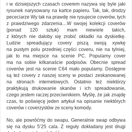
i w dzisiejszych czasach coverem nazywa się byle jaki
rysunek narysowany na kartce papieru. Tak, tak, drodzy
pececiarze Wy tak na prawdę nie rysujecie coverów, tych
z prawdziwego zdarzenia…W swojej kolekcji coverów
(ponad 120 sztuk) mam niewiele takich,
z których nie dałoby się zrobić okładki na dyskietkę.
Ludzie spreadujący covery piszą swoją xywkę
na pustym polu przedniej części coveru, nie na tylniej,
jak to ma miejsce na scenie PC. Popularny cover
ma na sobie kilkanaście podpisów. Obecnie spread
coverów jest na scenie C64 mało popularny. Dostępne
są też covery z naszej sceny w postaci zeskanowanej
na stronach internetowych. Ostatnio też niektórzy
praktykują drukowanie skanów i ich spreadowanie,
czego jestem raczej przeciwnikiem. Myślę, że jak znajdę
czas, to poświęcę jeden artykuł na opisanie niektórych
coverów i coverzystów ze sceny komody.
No, ale powróćmy do swapu. Generalnie swap odbywa
się na dysku 5’25 cala. Z reguły dokładany jest drugi