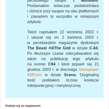
pecetowego swapu z
Monkiem
.
Porównałem wówczas podobieństwa
i różnice przy swapie na obu platformach
i zawarłem to wszystko w niniejszym
artykule.
Tekst napisałem 22 września 2002 r.
i ukazał się on 2 kwietnia 2003 r.
w pecetowskim magazynie dyskowym
The Beast #4/The Grid
w dziale
C-64
.
Po dłuższym czasie zdecydowałem się
także na publikację tego artykułu
na scenie
C64
i tekst pojawił się 21
grudnia 2003 r. w discmagu
Newspaper
#9/Exon
w dziale
Scena
. Oryginalną
treść poddałem licznej korekcie
interpunkcyjnej i merytorycznej.
Podziel się ze znajomymi: