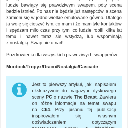
ludzie bawiący się prawdziwym swapem, póty scena
będzie istnieć. Po nas nie będzie już następców, a scena
zamieni się w jedno wielkie emulowane gówno. Dlatego
ja wolę się cieszyć tym, co mam i że mam tyle kontaktów
i spędzam miło czas przy tym, co ludzie robili kilka lat
temu i nawet teraz się wstydzą, lub wspominają
z nostalgią. Swap nie umarł!
Pozdrowienia dla wszystkich prawdziwych swapperów.
Murdock/Tropyx/Draco/Nostalgia/Cascade
Jest to pierwszy artykuł, jaki napisałem
ekskluzywnie do magazynu dyskowego
sceny
PC
o nazwie
The Beast
. Zawiera
on różne informacje na temat swapu
na
C64
. Przy pisaniu tej publikacji
inspirowałem się własnym
doświadczeniem dotyczącym