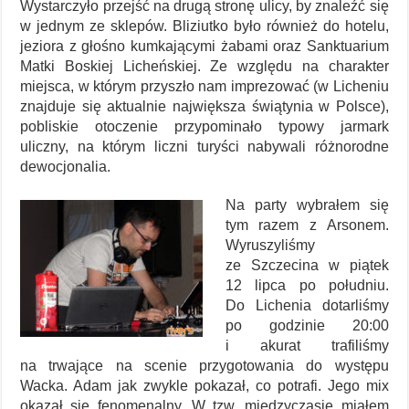
Wystarczyło przejść na drugą stronę ulicy, by znaleźć się
w jednym ze sklepów. Bliziutko było również do hotelu,
jeziora z głośno kumkającymi żabami oraz Sanktuarium
Matki Boskiej Licheńskiej. Ze względu na charakter
miejsca, w którym przyszło nam imprezować (w Licheniu
znajduje się aktualnie największa świątynia w Polsce),
pobliskie otoczenie przypominało typowy jarmark
uliczny, na którym liczni turyści nabywali różnorodne
dewocjonalia.
Na party wybrałem się
tym razem z Arsonem.
Wyruszyliśmy
ze Szczecina w piątek
12 lipca po południu.
Do Lichenia dotarliśmy
po godzinie 20:00
i akurat trafiliśmy
na trwające na scenie przygotowania do występu
Wacka. Adam jak zwykle pokazał, co potrafi. Jego mix
okazał się fenomenalny. W tzw. międzyczasie miałem