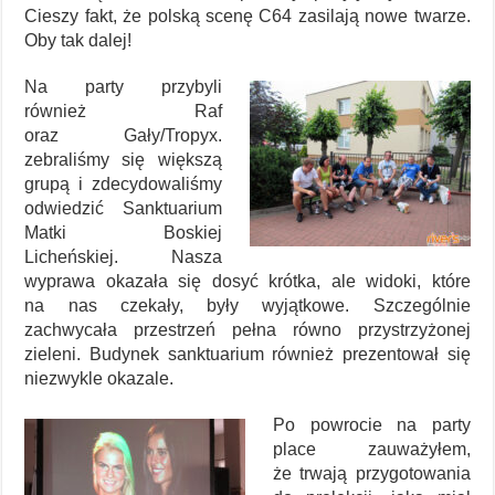
Cieszy fakt, że polską scenę C64 zasilają nowe twarze.
Oby tak dalej!
Na party przybyli
również Raf
oraz Gały/Tropyx.
zebraliśmy się większą
grupą i zdecydowaliśmy
odwiedzić Sanktuarium
Matki Boskiej
Licheńskiej. Nasza
wyprawa okazała się dosyć krótka, ale widoki, które
na nas czekały, były wyjątkowe. Szczególnie
zachwycała przestrzeń pełna równo przystrzyżonej
zieleni. Budynek sanktuarium również prezentował się
niezwykle okazale.
Po powrocie na party
place zauważyłem,
że trwają przygotowania