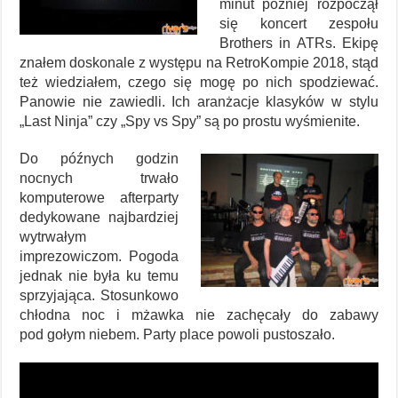
minut później rozpoczął
się koncert zespołu
Brothers in ATRs. Ekipę
znałem doskonale z występu na RetroKompie 2018, stąd
też wiedziałem, czego się mogę po nich spodziewać.
Panowie nie zawiedli. Ich aranżacje klasyków w stylu
„Last Ninja” czy „Spy vs Spy” są po prostu wyśmienite.
Do późnych godzin
nocnych trwało
komputerowe afterparty
dedykowane najbardziej
wytrwałym
imprezowiczom. Pogoda
jednak nie była ku temu
sprzyjająca. Stosunkowo
chłodna noc i mżawka nie zachęcały do zabawy
pod gołym niebem. Party place powoli pustoszało.