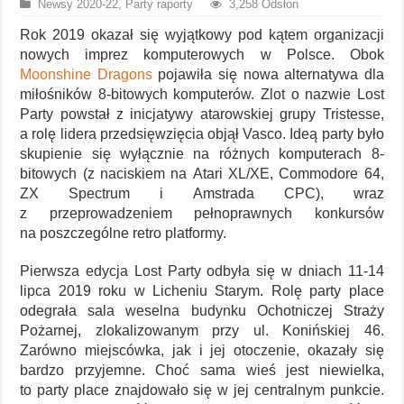
Newsy 2020-22
,
Party raporty
3,258 Odsłon
Rok 2019 okazał się wyjątkowy pod kątem organizacji
nowych imprez komputerowych w Polsce. Obok
Moonshine Dragons
pojawiła się nowa alternatywa dla
miłośników 8-bitowych komputerów. Zlot o nazwie Lost
Party powstał z inicjatywy atarowskiej grupy Tristesse,
a rolę lidera przedsięwzięcia objął Vasco. Ideą party było
skupienie się wyłącznie na różnych komputerach 8-
bitowych (z naciskiem na Atari XL/XE, Commodore 64,
ZX Spectrum i Amstrada CPC), wraz
z przeprowadzeniem pełnoprawnych konkursów
na poszczególne retro platformy.
Pierwsza edycja Lost Party odbyła się w dniach 11-14
lipca 2019 roku w Licheniu Starym. Rolę party place
odegrała sala weselna budynku Ochotniczej Straży
Pożarnej, zlokalizowanym przy ul. Konińskiej 46.
Zarówno miejscówka, jak i jej otoczenie, okazały się
bardzo przyjemne. Choć sama wieś jest niewielka,
to party place znajdowało się w jej centralnym punkcie.