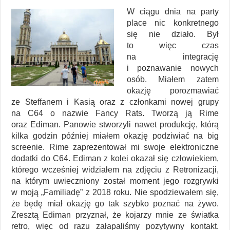
W ciągu dnia na party
place nic konkretnego
się nie działo. Był
to więc czas
na integrację
i poznawanie nowych
osób. Miałem zatem
okazję porozmawiać
ze Steffanem i Kasią oraz z członkami nowej grupy
na C64 o nazwie Fancy Rats. Tworzą ją Rime
oraz Ediman. Panowie stworzyli nawet produkcję, którą
kilka godzin później miałem okazję podziwiać na big
screenie. Rime zaprezentował mi swoje elektroniczne
dodatki do C64. Ediman z kolei okazał się człowiekiem,
którego wcześniej widziałem na zdjęciu z Retronizacji,
na którym uwieczniony został moment jego rozgrywki
w moją „Familiadę” z 2018 roku. Nie spodziewałem się,
że będę miał okazję go tak szybko poznać na żywo.
Zresztą Ediman przyznał, że kojarzy mnie ze światka
retro, więc od razu załapaliśmy pozytywny kontakt.