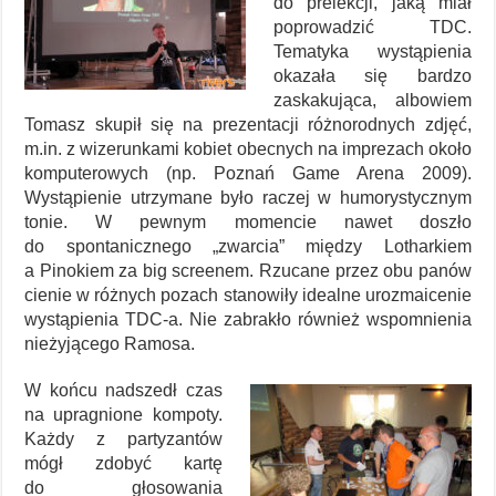
do prelekcji, jaką miał
poprowadzić TDC.
Tematyka wystąpienia
okazała się bardzo
zaskakująca, albowiem
Tomasz skupił się na prezentacji różnorodnych zdjęć,
m.in. z wizerunkami kobiet obecnych na imprezach około
komputerowych (np. Poznań Game Arena 2009).
Wystąpienie utrzymane było raczej w humorystycznym
tonie. W pewnym momencie nawet doszło
do spontanicznego „zwarcia” między Lotharkiem
a Pinokiem za big screenem. Rzucane przez obu panów
cienie w różnych pozach stanowiły idealne urozmaicenie
wystąpienia TDC-a. Nie zabrakło również wspomnienia
nieżyjącego Ramosa.
W końcu nadszedł czas
na upragnione kompoty.
Każdy z partyzantów
mógł zdobyć kartę
do głosowania