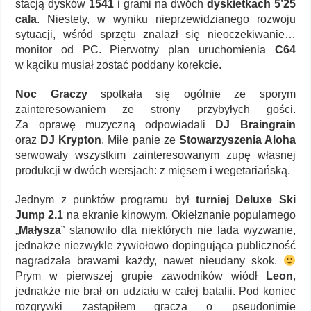
stacją dysków
1541
i grami na dwóch
dyskietkach 5’25
cala
. Niestety, w wyniku nieprzewidzianego rozwoju
sytuacji, wśród sprzętu znalazł się nieoczekiwanie…
monitor od PC. Pierwotny plan uruchomienia
C64
w kąciku musiał zostać poddany korekcie.
Noc Graczy
spotkała się ogólnie ze sporym
zainteresowaniem ze strony przybyłych gości.
Za oprawę muzyczną odpowiadali
DJ Braingrain
oraz
DJ Krypton
. Miłe panie ze
Stowarzyszenia Aloha
serwowały wszystkim zainteresowanym zupę własnej
produkcji w dwóch wersjach: z mięsem i wegetariańską.
Jednym z punktów programu był
turniej Deluxe Ski
Jump 2.1
na ekranie kinowym. Okiełznanie popularnego
„
Małysza
” stanowiło dla niektórych nie lada wyzwanie,
jednakże niezwykle żywiołowo dopingująca publiczność
nagradzała brawami każdy, nawet nieudany skok.
Prym w pierwszej grupie zawodników wiódł
Leon
,
jednakże nie brał on udziału w całej batalii. Pod koniec
rozgrywki zastąpiłem gracza o pseudonimie