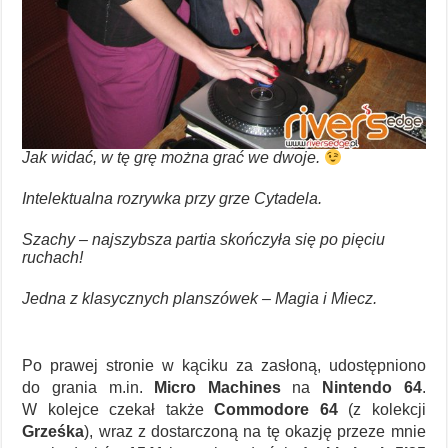
Jak widać, w tę grę można grać we dwoje.
Intelektualna rozrywka przy grze Cytadela.
Szachy – najszybsza partia skończyła się po pięciu
ruchach!
Jedna z klasycznych planszówek – Magia i Miecz.
Po prawej stronie w kąciku za zasłoną, udostępniono
do grania m.in.
Micro Machines
na
Nintendo 64
.
W kolejce czekał także
Commodore 64
(z kolekcji
Grześka
), wraz z dostarczoną na tę okazję przeze mnie