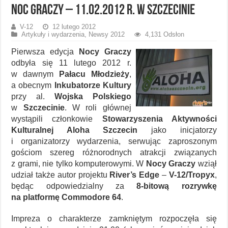
Noc Graczy – 11.02.2012 r. w Szczecinie
V-12
12 lutego 2012
Artykuły i wydarzenia
,
Newsy 2012
4,131 Odsłon
Pierwsza edycja
Nocy Graczy
odbyła się 11 lutego 2012 r.
w dawnym
Pałacu Młodzieży
,
a obecnym
Inkubatorze Kultury
przy al.
Wojska Polskiego
w
Szczecinie
. W roli głównej
wystąpili członkowie
Stowarzyszenia Aktywności
Kulturalnej Aloha Szczecin
jako inicjatorzy
i organizatorzy wydarzenia, serwując zaproszonym
gościom szereg różnorodnych atrakcji związanych
z grami, nie tylko komputerowymi. W
Nocy Graczy
wziął
udział także autor projektu
River’s Edge
–
V-12/Tropyx
,
będąc odpowiedzialny za
8-bitową rozrywkę
na platformę Commodore 64
.
Impreza o charakterze zamkniętym rozpoczęła się