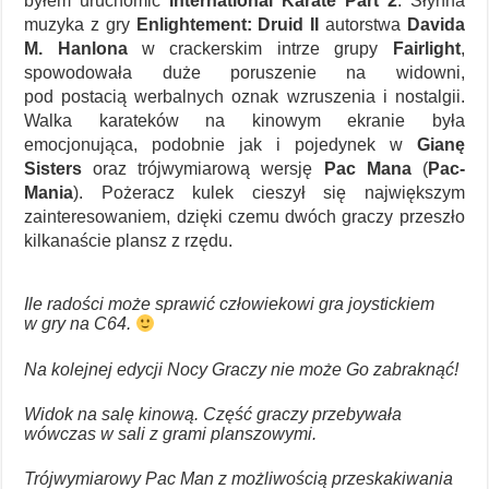
byłem uruchomić
International Karate Part 2
. Słynna
muzyka z gry
Enlightement: Druid II
autorstwa
Davida
M. Hanlona
w crackerskim intrze grupy
Fairlight
,
spowodowała duże poruszenie na widowni,
pod postacią werbalnych oznak wzruszenia i nostalgii.
Walka karateków na kinowym ekranie była
emocjonująca, podobnie jak i pojedynek w
Gianę
Sisters
oraz trójwymiarową wersję
Pac Mana
(
Pac-
Mania
). Pożeracz kulek cieszył się największym
zainteresowaniem, dzięki czemu dwóch graczy przeszło
kilkanaście plansz z rzędu.
Ile radości może sprawić człowiekowi gra joystickiem
w gry na C64.
Na kolejnej edycji Nocy Graczy nie może Go zabraknąć!
Widok na salę kinową. Część graczy przebywała
wówczas w sali z grami planszowymi.
Trójwymiarowy Pac Man z możliwością przeskakiwania