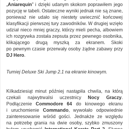
„
Aniarequin
” i dzięki udanym skokom poprawiłem jego
pozycję w tabeli. Ostateczne wyniki jednak nie są znane,
ponieważ nie udało się niestety uwiecznić końcowej
klasyfikacji pierwszej tury zawodników. W drugiej wzięło
udział nieco mniej graczy, którzy mieli pecha, albowiem
ich rozgrywka została zepsuta przez pewnego osobnika,
klikającego drugą myszką za ekranem. Skoki
po pewnym czasie przerwały osoby żądne zabawy przy
DJ Hero
.
Turniej Deluxe Ski Jump 2.1 na ekranie kinowym.
Kilkadziesiąt minut później nastąpiła chwila, na którą
czekali najwytrwalsi uczestnicy
Nocy Graczy
.
Podłączenie
Commodore 64
do kinowego ekranu
i uruchomienie
Commando
, wywołało odpowiednie
zainteresowanie wśród gości. Jednakże ze względu
na potrzebę grania na dwie osoby, szybko zmuszony