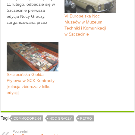
11 lutego, odbędzie się w
Szczecinie pierwsza
VI Europejska Noc
edycja Nocy Graczy,
Muzeów w Muzeum
zorganizowana przez
Techniki i Komunikacji
Stowarzyszenie Aloha
w Szczecinie
Szczecin. River's Edge
również weźmie udział w
tej imprezie, jak zwykle
udostępniając wszystkim
przybyłym różnorodne gry
na Commodore 64. Jeżeli
chcesz stać się
Szczecińska Giełda
uczestnikiem Nocy Graczy,
Płytowa w SCK Kontrasty
zapisz się już teraz na
[relacja zbiorcza z kilku
listę,…
edycji]
Tagi
COMMODORE 64
NOC GRACZY
RETRO
Poprzedni