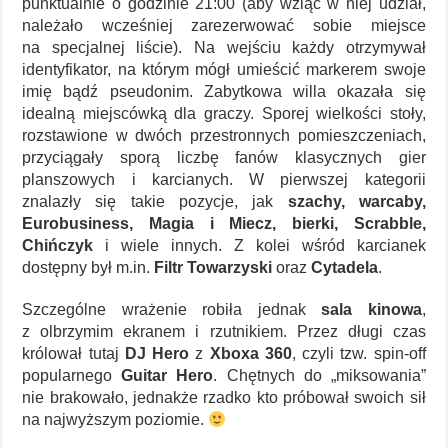
punktualnie o godzinie 21:00 (aby wziąć w niej udział,
należało wcześniej zarezerwować sobie miejsce
na specjalnej liście). Na wejściu każdy otrzymywał
identyfikator, na którym mógł umieścić markerem swoje
imię bądź pseudonim. Zabytkowa willa okazała się
idealną miejscówką dla graczy. Sporej wielkości stoły,
rozstawione w dwóch przestronnych pomieszczeniach,
przyciągały sporą liczbę fanów klasycznych gier
planszowych i karcianych. W pierwszej kategorii
znalazły się takie pozycje, jak
szachy, warcaby,
Eurobusiness, Magia i Miecz, bierki, Scrabble,
Chińczyk
i wiele innych. Z kolei wśród karcianek
dostępny był m.in.
Filtr Towarzyski
oraz
Cytadela
.
Szczególne wrażenie robiła jednak
sala kinowa
,
z olbrzymim ekranem i rzutnikiem. Przez długi czas
królował tutaj
DJ Hero
z
Xboxa 360
, czyli tzw. spin-off
popularnego
Guitar Hero
. Chętnych do „miksowania”
nie brakowało, jednakże rzadko kto próbował swoich sił
na najwyższym poziomie.