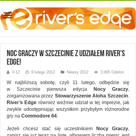
Noc Graczy w Szczecinie z udziałem River’s
Edge!
V-12
9 lutego 2012
Newsy 2012
3,005 Odsłon
W najbliższą sobotę, czyli 11 lutego, odbędzie się
w Szczecinie pierwsza edycja
Nocy Graczy
,
zorganizowana przez
Stowarzyszenie Aloha Szczecin
.
River’s Edge
również weźmie udział w tej imprezie, jak
zwykle udostępniając wszystkim przybyłym różnorodne
gry na
Commodore 64
.
Jeżeli chcesz stać się uczestnikiem
Nocy Graczy
,
zapisz się już teraz na listę, albowiem liczba miejsc jest