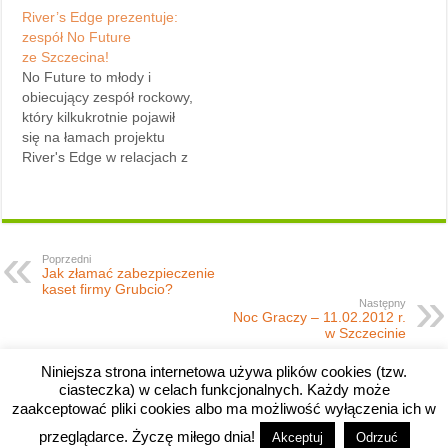
Pierwszy z nich to
River’s Edge prezentuje:
datowany na lata
zespół No Future
60. rower Popularny. Z
ze Szczecina!
kolei drugi, to nieznanej
No Future to młody i
marki jednoślad damski. W
obiecujący zespół rockowy,
przyszłości po renowacji
który kilkukrotnie pojawił
staną się eksponatami
się na łamach projektu
muzealnymi, o czym z
River's Edge w relacjach z
pewnością poinformuję na
koncertów. Tym razem
łamach River's Edge.…
chciałbym zachęcić do
odwiedzenia ich oficjalnej
strony, na której oprócz
biografii i galerii
Poprzedni
Jak złamać zabezpieczenie
znajdziecie także obszerny
kaset firmy Grubcio?
terminarz nadchodzących
Następny
koncertów jesienno-
Noc Graczy – 11.02.2012 r.
w Szczecinie
zimowych (w tym 5 w
województwie
Niniejsza strona internetowa używa plików cookies (tzw.
zachodniopomorskim).
ciasteczka) w celach funkcjonalnych. Każdy może
Obecnie…
zaakceptować pliki cookies albo ma możliwość wyłączenia ich w
przeglądarce. Życzę miłego dnia!
Akceptuj
Odrzuć
Copyright © 2008-2026 River's Edge.