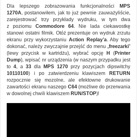
Dla lepszego zobrazowania funkcjonalności
MPS
1270A
, postanowiłem, jak to już pewnie zauważyliście,
zarejestrować trzy przykłady wydruku, w tym dwa
z poziomu
Commodore 64
. Nie lada ciekawostkę
stanowi ostatni filmik. Otóż prezentuje on wydruk zrzutu
ekranu przy wykorzystaniu
Action Replay’a
. Aby tego
dokonać, należy zwyczajnie przejść do menu „
freezarki
”
(lewy przycisk w kartridżu), wybrać opcję
H
(
Printer
Dump
), wpisać nr urządzenia (w naszym przypadku jest
to
4
, a
33
dla
MPS 1270
przy pozycjach dipswitchy
10110100
) i po zatwierdzeniu klawiszem
RETURN
rozpocznie się mozolne, ale efektowne drukowanie
zawartości ekranu naszego
C64
(możliwe do przerwania
w dowolnej chwili klawiszem
RUN/STOP
)!