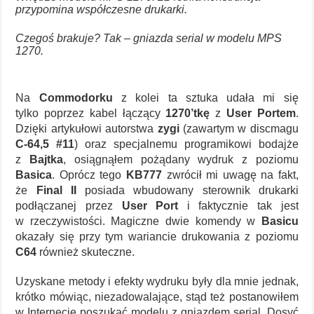
przypomina współczesne drukarki.
Czegoś brakuje? Tak – gniazda serial w modelu MPS
1270.
Na
Commodorku
z kolei ta sztuka udała mi się
tylko poprzez kabel łączący
1270’tkę
z
User Portem
.
Dzięki artykułowi autorstwa
zygi
(zawartym w discmagu
C-64,5 #11
) oraz specjalnemu programikowi bodajże
z
Bajtka
, osiągnąłem pożądany wydruk z poziomu
Basica
. Oprócz tego
KB777
zwrócił mi uwagę na fakt,
że
Final II
posiada wbudowany sterownik drukarki
podłączanej przez
User Port
i faktycznie tak jest
w rzeczywistości. Magiczne dwie komendy w
Basicu
okazały się przy tym wariancie drukowania z poziomu
C64
również skuteczne.
Uzyskane metody i efekty wydruku były dla mnie jednak,
krótko mówiąc, niezadowalające, stąd też postanowiłem
w Internecie poszukać modelu z gniazdem serial. Dosyć