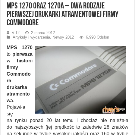
MPS 1270 oraz 1270A – dwa rodzaje
pierwszej drukarki atramentowej firmy
Commodore
V-12
2 marca 2012
Artykuły i wydarzenia
,
Newsy 2012
6,990 Odsłon
MPS 1270
to
pierwsza
w historii
firmy
Commodo
re
drukarka
atramento
wa
.
Pojawiła
się
na rynku ponad 20 lat temu i chociaż nie należała
do najszybszych (jej prędkość to zaledwie 28 znaków
na sekundę w trybie wysokiej jakości oraz 160 w trybie