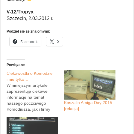
V-12/Tropyx
Szczecin, 2.03.2012 r.
Podziel się ze znajomymi:
Facebook
X
Powiązane
Ciekawostki o Komodzie
i nie tylko…
W niniejszym artykule
zaprezentuję ciekawe
informacje na temat
Koszalin Amiga Day 2015
naszego poczciwego
[relacja]
Komodiusza, jak i firmy
Commodore, które to
zdobyłem niedawno, a są
nimi materiały z gazet
technicznych lat 80.