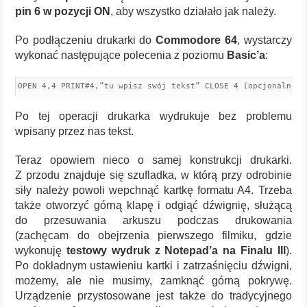
pin 6 w pozycji ON
, aby wszystko działało jak należy.
Po podłączeniu drukarki do
Commodore 64
, wystarczy
wykonać następujące polecenia z poziomu
Basic’a
:
OPEN 4,4 PRINT#4,”tu wpisz swój tekst” CLOSE 4 (opcjonalnie,
Po tej operacji drukarka wydrukuje bez problemu
wpisany przez nas tekst.
Teraz opowiem nieco o samej konstrukcji drukarki.
Z przodu znajduje się szufladka, w którą przy odrobinie
siły należy powoli wepchnąć kartkę formatu A4. Trzeba
także otworzyć górną klapę i odgiąć dźwignię, służącą
do przesuwania arkuszu podczas drukowania
(zachęcam do obejrzenia pierwszego filmiku, gdzie
wykonuję
testowy wydruk z Notepad’a na Finalu III
).
Po dokładnym ustawieniu kartki i zatrzaśnięciu dźwigni,
możemy, ale nie musimy, zamknąć górną pokrywę.
Urządzenie przystosowane jest także do tradycyjnego