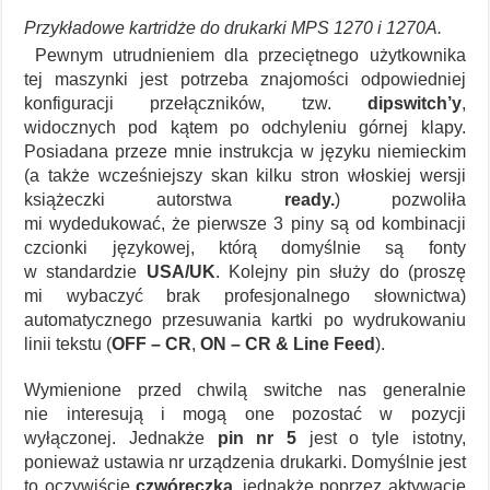
Przykładowe kartridże do drukarki MPS 1270 i 1270A.
Pewnym utrudnieniem dla przeciętnego użytkownika
tej maszynki jest potrzeba znajomości odpowiedniej
konfiguracji przełączników, tzw.
dipswitch’y
,
widocznych pod kątem po odchyleniu górnej klapy.
Posiadana przeze mnie instrukcja w języku niemieckim
(a także wcześniejszy skan kilku stron włoskiej wersji
książeczki autorstwa
ready.
) pozwoliła
mi wydedukować, że pierwsze 3 piny są od kombinacji
czcionki językowej, którą domyślnie są fonty
w standardzie
USA/UK
. Kolejny pin służy do (proszę
mi wybaczyć brak profesjonalnego słownictwa)
automatycznego przesuwania kartki po wydrukowaniu
linii tekstu (
OFF – CR
,
ON – CR & Line Feed
).
Wymienione przed chwilą switche nas generalnie
nie interesują i mogą one pozostać w pozycji
wyłączonej. Jednakże
pin nr 5
jest o tyle istotny,
ponieważ ustawia nr urządzenia drukarki. Domyślnie jest
to oczywiście
czwóreczka
, jednakże poprzez aktywację