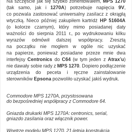
Na szczęście jak się szybko zorientowałem,
MPS 1270
(tak samo, jak i
1270A
) potrzebuje napięcia
9V
,
co pozwala zastosować uniwersalny zasilacz z okrągłą
wtyczką. Nieco później zakupiłem kartridż
HP 51604A
(o kolorze czarnym), który mimo posiadanej daty
ważności do sierpnia 2011 r., po wydrukowaniu kilku
wyrazów odmówił dalszej współpracy. Zresztą
na początku nie mogłem w ogóle nic uzyskać
na papierze, ponieważ posiadane przeze mnie dwa
interfejsy
Centronics
do
C64
(w tym jeden z
Atrax’u
)
nie dawały sobie rady z
MPS 1270
. Dopiero podłączenie
urządzenia do peceta i ręczne zainstalowanie
sterowników
Epsona
pozwoliło uzyskać jakiś wydruk.
Commodore MPS 1270A, przystosowana
do bezpośredniej współpracy z Commodore 64.
Gniazda drukarki MPS 1270A: centronics, serial,
gniazdo zasilania oraz włącznik power.
Wnętrze modelu MPS 1270. 21-letnia konstrukcja