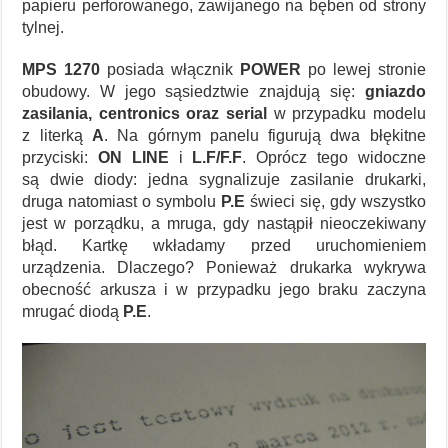
papieru perforowanego, zawijanego na bęben od strony
tylnej.
MPS 1270
posiada włącznik
POWER
po lewej stronie
obudowy. W jego sąsiedztwie znajdują się:
gniazdo
zasilania, centronics oraz serial
w przypadku modelu
z literką
A
. Na górnym panelu figurują dwa błękitne
przyciski:
ON LINE
i
L.F/F.F
. Oprócz tego widoczne
są dwie diody: jedna sygnalizuje zasilanie drukarki,
druga natomiast o symbolu
P.E
świeci się, gdy wszystko
jest w porządku, a mruga, gdy nastąpił nieoczekiwany
błąd. Kartkę wkładamy przed uruchomieniem
urządzenia. Dlaczego? Ponieważ drukarka wykrywa
obecność arkusza i w przypadku jego braku zaczyna
mrugać diodą
P.E
.