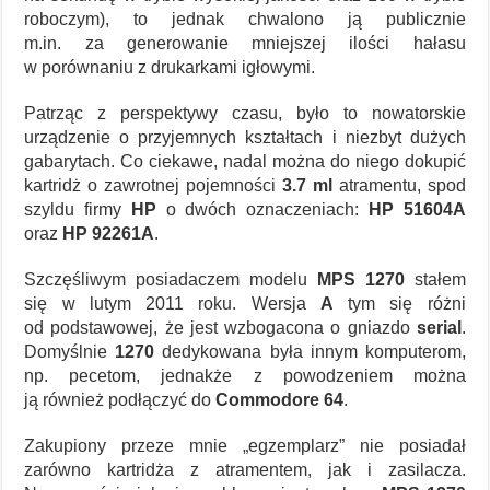
roboczym), to jednak chwalono ją publicznie
m.in. za generowanie mniejszej ilości hałasu
w porównaniu z drukarkami igłowymi.
Patrząc z perspektywy czasu, było to nowatorskie
urządzenie o przyjemnych kształtach i niezbyt dużych
gabarytach. Co ciekawe, nadal można do niego dokupić
kartridż o zawrotnej pojemności
3.7 ml
atramentu, spod
szyldu firmy
HP
o dwóch oznaczeniach:
HP 51604A
oraz
HP 92261A
.
Szczęśliwym posiadaczem modelu
MPS 1270
stałem
się w lutym 2011 roku. Wersja
A
tym się różni
od podstawowej, że jest wzbogacona o gniazdo
serial
.
Domyślnie
1270
dedykowana była innym komputerom,
np. pecetom, jednakże z powodzeniem można
ją również podłączyć do
Commodore 64
.
Zakupiony przeze mnie „egzemplarz” nie posiadał
zarówno kartridża z atramentem, jak i zasilacza.