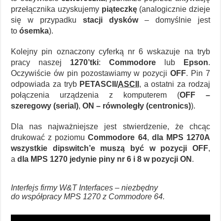
przełącznika uzyskujemy
piąteczkę
(analogicznie dzieje
się w przypadku
stacji dysków
– domyślnie jest
to
ósemka
).
Kolejny pin oznaczony cyferką nr 6 wskazuje na tryb
pracy naszej
1270’tki
:
Commodore
lub
Epson
.
Oczywiście ów pin pozostawiamy w pozycji
OFF
. Pin 7
odpowiada za tryb
PETASCII/
ASCII
, a ostatni za rodzaj
połączenia urządzenia z komputerem (
OFF –
szeregowy (serial)
,
ON – równoległy (centronics)
).
Dla nas najważniejsze jest stwierdzenie, że chcąc
drukować z poziomu
Commodore 64
,
dla MPS 1270A
wszystkie dipswitch’e muszą być w pozycji OFF
,
a
dla MPS 1270 jedynie piny nr 6 i 8 w pozycji ON
.
Interfejs firmy W&T Interfaces – niezbędny
do współpracy MPS 1270 z Commodore 64.