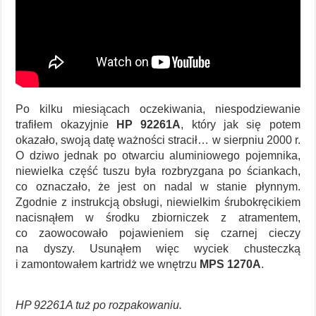
Po kilku miesiącach oczekiwania, niespodziewanie
trafiłem okazyjnie
HP 92261A
, który jak się potem
okazało, swoją datę ważności stracił… w sierpniu 2000 r.
O dziwo jednak po otwarciu aluminiowego pojemnika,
niewielka część tuszu była rozbryzgana po ściankach,
co oznaczało, że jest on nadal w stanie płynnym.
Zgodnie z instrukcją obsługi, niewielkim śrubokręcikiem
nacisnąłem w środku zbiorniczek z atramentem,
co zaowocowało pojawieniem się czarnej cieczy
na dyszy. Usunąłem więc wyciek chusteczką
i zamontowałem kartridż we wnętrzu
MPS 1270A
.
HP 92261A tuż po rozpakowaniu.