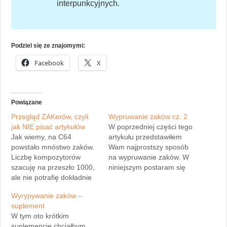
interpunkcyjnych.
Podziel się ze znajomymi:
Facebook
X
Powiązane
Przegląd ZAKerów, czyli
Wypruwanie zaków cz. 2
jak NIE pisać artykułów
W poprzedniej części tego
Jak wiemy, na C64
artykułu przedstawiłem
powstało mnóstwo zaków.
Wam najprostszy sposób
Liczbę kompozytorów
na wypruwanie zaków. W
szacuję na przeszło 1000,
niniejszym postaram się
ale nie potrafię dokładnie
przedstawić, jak wypruwać
określić ilu ich jest (było)
zrelokowane zaki. Należy
Wyrypywanie zaków –
dokładnie…Przejdźmy
bowiem wiedzieć, że
suplement
teraz do przeglądu
najpopularniejsze edytory
W tym oto krótkim
kilkudziesięciu
muzyczne zapisują zaki
suplemencie chciałbym