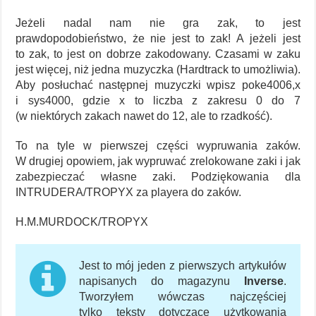
Jeżeli nadal nam nie gra zak, to jest
prawdopodobieństwo, że nie jest to zak! A jeżeli jest
to zak, to jest on dobrze zakodowany. Czasami w zaku
jest więcej, niż jedna muzyczka (Hardtrack to umożliwia).
Aby posłuchać następnej muzyczki wpisz poke4006,x
i sys4000, gdzie x to liczba z zakresu 0 do 7
(w niektórych zakach nawet do 12, ale to rzadkość).
To na tyle w pierwszej części wypruwania zaków.
W drugiej opowiem, jak wypruwać zrelokowane zaki i jak
zabezpieczać własne zaki. Podziękowania dla
INTRUDERA/TROPYX za playera do zaków.
H.M.MURDOCK/TROPYX
Jest to mój jeden z pierwszych artykułów
napisanych do magazynu
Inverse
.
Tworzyłem wówczas najczęściej
tylko teksty dotyczące użytkowania