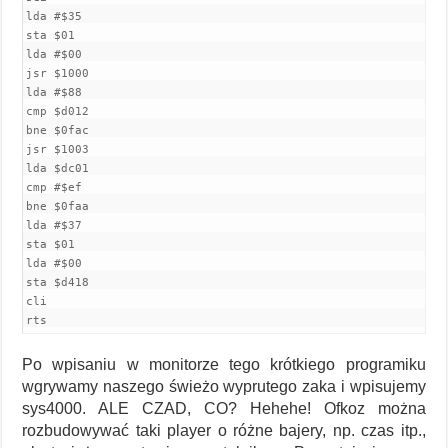
lda #$35         

sta $01         

lda #$00         

jsr $1000         

lda #$88         

cmp $d012         

bne $0fac         

jsr $1003         

lda $dc01         

cmp #$ef         

bne $0faa         

lda #$37         

sta $01         

lda #$00         

sta $d418         

cli         

rts
Po wpisaniu w monitorze tego krótkiego programiku
wgrywamy naszego świeżo wyprutego zaka i wpisujemy
sys4000. ALE CZAD, CO? Hehehe! Ofkoz można
rozbudowywać taki player o różne bajery, np. czas itp.,