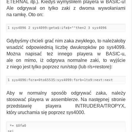
ETERNAL itp.). Kiedyś wymyśliłem playera w BASIC-u!
Ale odgrywał on tylko zaki z dwoma wywołaniami
na ramkę. Oto on:
1 sys4096 2 sys4099:geta$:ifa$=""then2 3 sys4096
Gdybyśmy chcieli grać nim zaka zwykłego, to należałoby
wsadzić odpowiednią liczbę dwukropków po sys4099.
Można napisać też innego playera w BASIC-u,
ale on mimo, iż odgrywa normalne zaki, to wyjście
z niego jest tylko poprzez run/stop (lub r/s+restore):
1 sys4096:fora=0to65535:sys4099:forb=1to9:next:next
Aby w normalny sposób odgrywać zaka, należy
stosować playera w assemblerze. Na następnej stronie
przedstawię playera INTRUDERA/TROPYX,
który uruchamia się poprzez sys4000.
 *= $0fa0  

sei         
