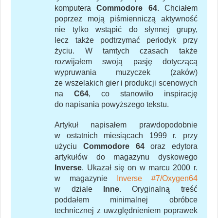
komputera
Commodore 64
. Chciałem
poprzez moją piśmienniczą aktywność
nie tylko wstąpić do słynnej grupy,
lecz także podtrzymać periodyk przy
życiu. W tamtych czasach także
rozwijałem swoją pasję dotyczącą
wypruwania muzyczek (zaków)
ze wszelakich gier i produkcji scenowych
na
C64
, co stanowiło inspirację
do napisania powyższego tekstu.
Artykuł napisałem prawdopodobnie
w ostatnich miesiącach 1999 r. przy
użyciu
Commodore 64
oraz edytora
artykułów do magazynu dyskowego
Inverse
. Ukazał się on w marcu 2000 r.
w magazynie
Inverse #7/Oxygen64
w dziale
Inne
. Oryginalną treść
poddałem minimalnej obróbce
technicznej z uwzględnieniem poprawek