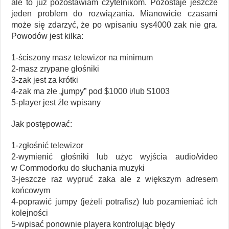
ale to już pozostawiam czytelnikom. Pozostaje jeszcze
jeden problem do rozwiązania. Mianowicie czasami
może się zdarzyć, że po wpisaniu sys4000 zak nie gra.
Powodów jest kilka:
1-ściszony masz telewizor na minimum
2-masz zrypane głośniki
3-zak jest za krótki
4-zak ma złe „jumpy” pod $1000 i/lub $1003
5-player jest źle wpisany
Jak postępować:
1-zgłośnić telewizor
2-wymienić głośniki lub użyc wyjścia audio/video
w Commodorku do słuchania muzyki
3-jeszcze raz wypruć zaka ale z większym adresem
końcowym
4-poprawić jumpy (jeżeli potrafisz) lub pozamieniać ich
kolejności
5-wpisać ponownie playera kontrolując błędy