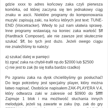
gdzie xxxx to adres końcowy zaka czyli pierwsza
komórka, od której zaczyna się ten jednakowy ciąg
znaku w ascii. Niektóre programy do komponowania
muzyki zapisują zaki, na końcu których jest text: TUNE-
END (Voicetracker). Wtedy to już nam ułatwia sprawę.
Inne programy wstawiają na koniec zaka wartość $ff
(Hardtrack Composer), ale nie zawsze jest skutecznie
szukać $ff, bo tych jest dużo. Jeżeli owego ciągu
nie znaleźliśmy to należy:
a) szukać dalej w pamięci
b) zgrać zaka na chybił-trafił np.do $2000 lub $2500
c) nie jest to zak (to się trafia bardzo rzadko)
Po zgraniu zaka na dysk chcielibyśmy go posłuchać!
Do tego potrzebny jest specjalny player, który można
łatwo napisać. Osobiście napisałem ZAK-PLAYERA V.4,
który odtwarza zaki w zakresie od $0900 do $ffff!
Zajmuje 1 blok i ma możliwość słuchania innych
melodyjek, jeżeli są zawarte w zaku (np. zak do gry