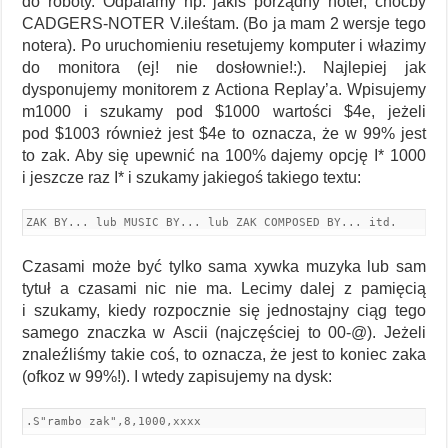
do roboty. Odpalamy np. jakiś porządny noter, choćby
CADGERS-NOTER V.ileśtam. (Bo ja mam 2 wersje tego
notera). Po uruchomieniu resetujemy komputer i włazimy
do monitora (ej! nie dosłownie!:). Najlepiej jak
dysponujemy monitorem z Actiona Replay’a. Wpisujemy
m1000 i szukamy pod $1000 wartości $4e, jeżeli
pod $1003 również jest $4e to oznacza, że w 99% jest
to zak. Aby się upewnić na 100% dajemy opcję I* 1000
i jeszcze raz I* i szukamy jakiegoś takiego textu:
ZAK BY... lub MUSIC BY... lub ZAK COMPOSED BY... itd.
Czasami może być tylko sama xywka muzyka lub sam
tytuł a czasami nic nie ma. Lecimy dalej z pamięcią
i szukamy, kiedy rozpocznie się jednostajny ciąg tego
samego znaczka w Ascii (najczęściej to 00-@). Jeżeli
znaleźliśmy takie coś, to oznacza, że jest to koniec zaka
(ofkoz w 99%!). I wtedy zapisujemy na dysk:
.S"rambo zak",8,1000,xxxx