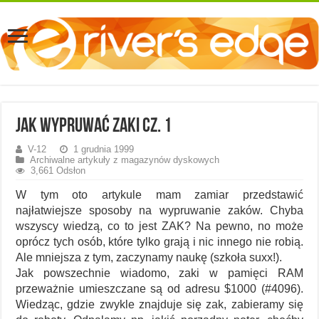
Jak wypruwać zaki cz. 1
V-12
1 grudnia 1999
Archiwalne artykuły z magazynów dyskowych
3,661 Odsłon
W tym oto artykule mam zamiar przedstawić
najłatwiejsze sposoby na wypruwanie zaków. Chyba
wszyscy wiedzą, co to jest ZAK? Na pewno, no może
oprócz tych osób, które tylko grają i nic innego nie robią.
Ale mniejsza z tym, zaczynamy naukę (szkoła suxx!).
Jak powszechnie wiadomo, zaki w pamięci RAM
przeważnie umieszczane są od adresu $1000 (#4096).
Wiedząc, gdzie zwykle znajduje się zak, zabieramy się