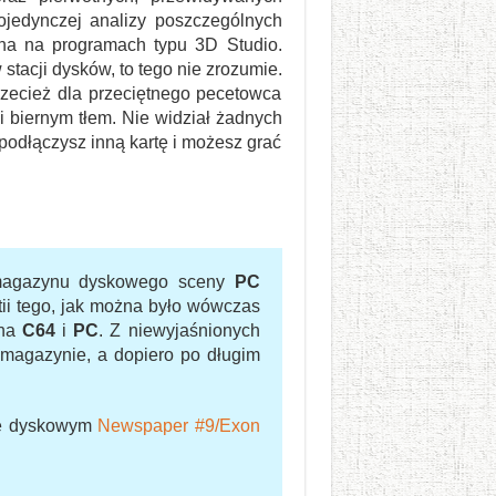
ojedynczej analizy poszczególnych
ana na programach typu 3D Studio.
acji dysków, to tego nie zrozumie.
zecież dla przeciętnego pecetowca
i biernym tłem. Nie widział żadnych
 podłączysz inną kartę i możesz grać
do magazynu dyskowego sceny
PC
tii tego, jak można było wówczas
 na
C64
i
PC
. Z niewyjaśnionych
 magazynie, a dopiero po długim
nie dyskowym
Newspaper #9/Exon