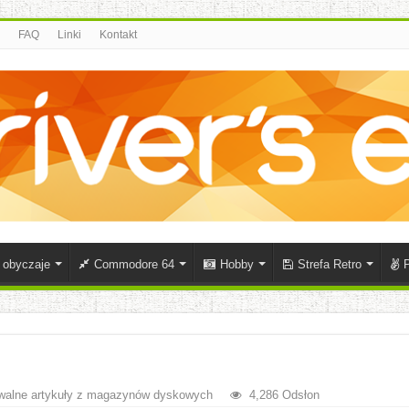
FAQ
Linki
Kontakt
i obyczaje
Commodore 64
Hobby
Strefa Retro
P
walne artykuły z magazynów dyskowych
4,286 Odsłon