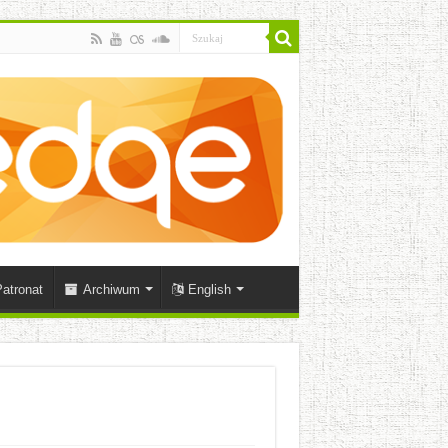
atronat
Archiwum
English