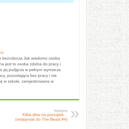
ie
ie bezrobocia Jak wiadomo osoba
a jest to osoba zdolna do pracy i
o jej podjęcia w pełnym wymiarze
cy, pozostająca bez pracy i nie
ię w szkole, zarejestrowana w
m Urzędzie Pracy. Potocznie
 bezrobotnego taką osobę, która
cować, ale przy aktualnych warunkach
Następny
Kilka słów na początek…
(wstępniak do The Beast #4)