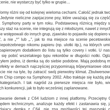
enie, nie wystarczy być tylko w grupie…
ormy różni się od kolejnej wieloma cechami. Całość jednak two
 Jedynie nieliczne zapijaczone psy, które uważają się za część
a Symphony party w tym roku. Podstawową różnicą między sc
y staż na scenie, nie integrują się z młodszymi, nawet z innyc
e wstępowali do innych grup, zjawisko to pojawiło się dopiero w
”, a nie „^” lub „.”, jak to ma miejsce na scenie pecetowsk
iepotrzebnego nikomu papieru (np. ulotki itp.), na których u
apierowym dodatkiem do listu są tylko covery i votki. U na
ara się pobić wszelakiego typu rekordów w długości notki. Og
yłem jedno, iż demka są do siebie podobne. Mają podobną mu
 efekty w demach najczęściej przypominają trójwymiarowe obra
cie nie na tyle, by zatracić swój pierwotny klimat. Zbulwerso
 Chip compo na Symphony 2002. Albo traktuje się każdą platf
ategoriach. I tak nagród za pierwsze miejsca nie było, wię
 konkurencji, jak to było wcześniej zaplanowane.
owanie demek z C64 ludziom z innej platformy. Przeciętny
dem technicznym, analizuje każdy efekt i zastanawia się, ja
ądający demka z C64, nie zna możliwości tej maszynki o