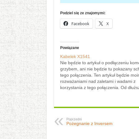
Podziel się ze znajomymi:
Facebook
X
Powiązane
Kabelek X1541
Nie będzie to artykuł o podłączeniu kom
grzybem, ani nie będzie tu pokazany s
tego połączenia. Ten artykuł będzie moi
rozważaniami nad zaletami i wadami z
korzystania z tego połączenia. Od dłuż
czasu obserwujemy tendencję do kurcze
sceny. Było już peeeełno artów na ten t
dlatego to sobie…
Poprzedni
Pożegnanie z Inversem