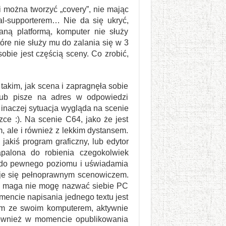
i można tworzyć „covery”, nie mając
l-supporterem… Nie da się ukryć,
aną platformą, komputer nie służy
tóre nie służy mu do zalania się w 3
bie jest częścią sceny. Co zrobić,
akim, jak scena i zapragnęła sobie
 lub pisze na adres w odpowiedzi
naczej sytuacja wygląda na scenie
ce :). Na scenie C64, jako że jest
, ale i również z lekkim dystansem.
jakiś program graficzny, lub edytor
palona do robienia czegokolwiek
i do pewnego poziomu i uświadamia
taje się pełnoprawnym scenowiczem.
ego maga nie mogę nazwać siebie PC
encie napisania jednego textu jest
nym ze swoim komputerem, aktywnie
 również w momencie opublikowania