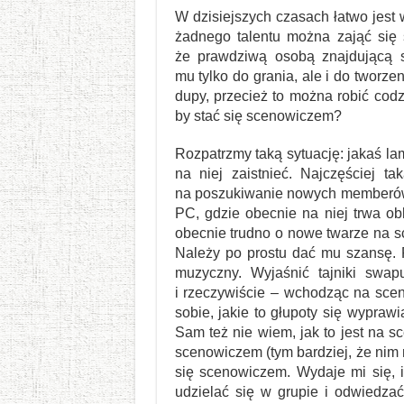
W dzisiejszych czasach łatwo jest 
żadnego talentu można zająć się
że prawdziwą osobą znajdującą si
mu tylko do grania, ale i do tworze
dupy, przecież to można robić cod
by stać się scenowiczem?
Rozpatrzmy taką sytuację: jakaś l
na niej zaistnieć. Najczęściej 
na poszukiwanie nowych memberów 
PC, gdzie obecnie na niej trwa ob
obecnie trudno o nowe twarze na sc
Należy po prostu dać mu szansę. Pr
muzyczny. Wyjaśnić tajniki swa
i rzeczywiście – wchodząc na sce
sobie, jakie to głupoty się wypra
Sam też nie wiem, jak to jest na 
scenowiczem (tym bardziej, że nim
się scenowiczem. Wydaje mi się, 
udzielać się w grupie i odwiedza