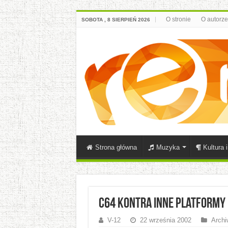
O stronie
O autorze
SOBOTA , 8 SIERPIEŃ 2026
Strona główna
Muzyka
Kultura 
C64 kontra inne platformy
V-12
22 września 2002
Archi