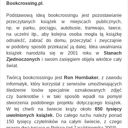
Bookcrossing.pl
.
Podstawową ideą bookcrossingu jest pozostawianie
przeczytanych książek w miejscach publicznych,
np. w parku, pociągu, autobusie, tramwaju, ławce,
na uczelni itp., aby kolejna osoba mogła tą książkę
odnaleźć, zabrać do domu, przeczytać i zwyczajnie
w podobny sposób przekazać ją dalej. Idea uwalniania
książek narodziła się w 2001 roku w
Stanach
Zjednoczonych
i swoim zasięgiem objęła wkrótce cały
świat.
Twórcą bookcrossingu jest
Ron Hornbaker
, z zawodu
informatyk, który korzystał z serwisów umożliwiających
śledzenie losów specjalnie oznakowanych zdjęć
czy banknotów i w taki sposób wpadł na pomysł
stworzenia podobnego projektu dotyczącego książek.
W tej chwili na świecie krąży około
650 tysięcy
uwolnionych książek
. Do całego ruchu należy ponad
150 tysięcy czytelników na całym świecie, z czego
prawie dwa tysiące w Polsce (od 7 października 2003).