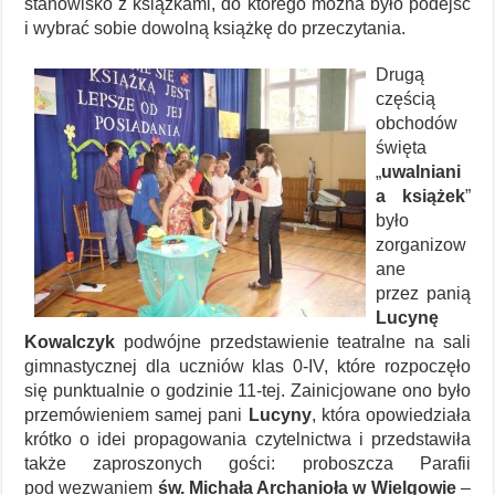
stanowisko z książkami, do którego można było podejść
i wybrać sobie dowolną książkę do przeczytania.
Drugą
częścią
obchodów
święta
„
uwalniani
a książek
”
było
zorganizow
ane
przez panią
Lucynę
Kowalczyk
podwójne przedstawienie teatralne na sali
gimnastycznej dla uczniów klas 0-IV, które rozpoczęło
się punktualnie o godzinie 11-tej. Zainicjowane ono było
przemówieniem samej pani
Lucyny
, która opowiedziała
krótko o idei propagowania czytelnictwa i przedstawiła
także zaproszonych gości: proboszcza Parafii
pod wezwaniem
św. Michała Archanioła w Wielgowie
–