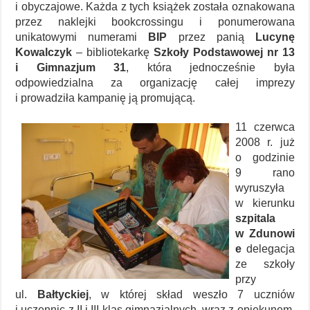
i obyczajowe. Każda z tych książek została oznakowana
przez naklejki bookcrossingu i ponumerowana
unikatowymi numerami
BIP
przez panią
Lucynę
Kowalczyk
– bibliotekarkę
Szkoły Podstawowej nr 13
i Gimnazjum 31
, która jednocześnie była
odpowiedzialna za organizację całej imprezy
i prowadziła kampanię ją promującą.
11 czerwca
2008 r. już
o godzinie
9 rano
wyruszyła
w kierunku
szpitala
w Zdunowi
e
delegacja
ze szkoły
przy
ul.
Bałtyckiej
, w której skład weszło 7 uczniów
i uczennic z II i III klas gimnazjalnych, wraz z opiekunem.