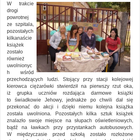
W trakcie
drogi
powrotnej
ze szpitala,
pozostałych
kilkanaście
książek
zostało
również
uwolnionyc
h wśród
przechodzących ludzi. Stojący przy stacji kolejowej
kierowca ciężarówki stwierdził na pierwszy rzut oka,
iż grupka uczniów rozdająca darmowe książki
to świadkowie Jehowy, jednakże po chwili dał się
przekonać do akcji i dzięki niemu kolejna książka
została uwolniona. Pozostałych kilka sztuk książek
znalazło swoje miejsce na słupach oświetleniowych,
bądź na ławkach przy przystankach autobusowych.
W międzyczasie przed szkołą zostało rozłożone