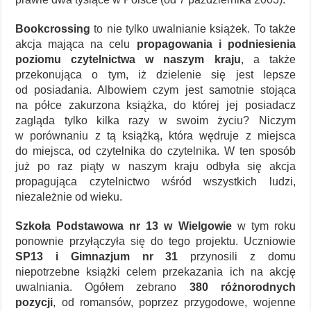
Bookcrossing
to nie tylko uwalnianie książek. To także
akcja mająca na celu
propagowania i podniesienia
poziomu czytelnictwa w naszym kraju
, a także
przekonująca o tym, iż dzielenie się jest lepsze
od posiadania. Albowiem czym jest samotnie stojąca
na półce zakurzona książka, do której jej posiadacz
zagląda tylko kilka razy w swoim życiu? Niczym
w porównaniu z tą książką, która wędruje z miejsca
do miejsca, od czytelnika do czytelnika. W ten sposób
już po raz piąty w naszym kraju odbyła się akcja
propagująca czytelnictwo wśród wszystkich ludzi,
niezależnie od wieku.
Szkoła Podstawowa nr 13 w Wielgowie
w tym roku
ponownie przyłączyła się do tego projektu. Uczniowie
SP13 i Gimnazjum nr 31
przynosili z domu
niepotrzebne książki celem przekazania ich na akcję
uwalniania. Ogółem zebrano
380 różnorodnych
pozycji
, od romansów, poprzez przygodowe, wojenne