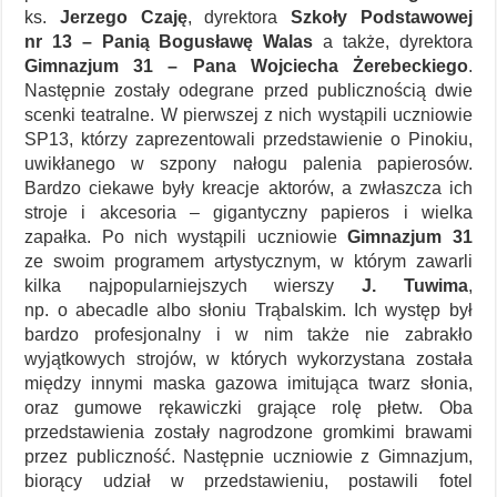
ks.
Jerzego Czaję
, dyrektora
Szkoły Podstawowej
nr 13 – Panią Bogusławę Walas
a także, dyrektora
Gimnazjum 31 – Pana Wojciecha Żerebeckiego
.
Następnie zostały odegrane przed publicznością dwie
scenki teatralne. W pierwszej z nich wystąpili uczniowie
SP13, którzy zaprezentowali przedstawienie o Pinokiu,
uwikłanego w szpony nałogu palenia papierosów.
Bardzo ciekawe były kreacje aktorów, a zwłaszcza ich
stroje i akcesoria – gigantyczny papieros i wielka
zapałka. Po nich wystąpili uczniowie
Gimnazjum 31
ze swoim programem artystycznym, w którym zawarli
kilka najpopularniejszych wierszy
J. Tuwima
,
np. o abecadle albo słoniu Trąbalskim. Ich występ był
bardzo profesjonalny i w nim także nie zabrakło
wyjątkowych strojów, w których wykorzystana została
między innymi maska gazowa imitująca twarz słonia,
oraz gumowe rękawiczki grające rolę płetw. Oba
przedstawienia zostały nagrodzone gromkimi brawami
przez publiczność. Następnie uczniowie z Gimnazjum,
biorący udział w przedstawieniu, postawili fotel