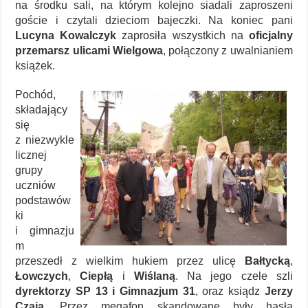
na środku sali, na którym kolejno siadali zaproszeni
goście i czytali dzieciom bajeczki. Na koniec pani
Lucyna Kowalczyk
zaprosiła wszystkich na
oficjalny
przemarsz ulicami Wielgowa
, połączony z uwalnianiem
książek.
Pochód,
składający
się
z niezwykle
licznej
grupy
uczniów
podstawów
ki
i gimnazju
m
przeszedł z wielkim hukiem przez ulicę
Bałtycką
,
Łowczych
,
Ciepłą
i
Wiślaną
. Na jego czele szli
dyrektorzy SP 13 i Gimnazjum 31
, oraz ksiądz
Jerzy
Czaja
. Przez megafon skandowane były hasła