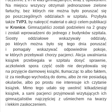
Na miejscu wszyscy otrzymali jednorazowe zielone
fartuchy, bez których nie można było poruszać się
po poszczególnych oddziałach w szpitalu. Przybyła
także
TVP3
, by nakręcić materiał o akcji celem publikacji
w
Kronice
. Gimnazjaliści zostali podzieleni na 2 grupy
i zostali wprowadzeni do jednego z budynków szpitala.
Siostry oddziałowe wskazywały oddziały,
po których można było się tego dnia poruszać
i pomagały wskazywać odpowiednie pokoje,
w których przebywali chorzy pacjenci. Akcja uwalniania
książek przebiegała w szpitalu dosyć sprawnie,
aczkolwiek spora część osób nie decydowała się
na przyjęcie darmowej książki, tłumacząc to albo faktem,
iż za niedługo wychodzą do domu, albo że nie posiadają
okularów, albo po prostu nie interesuje ich czytanie
książek. Mimo tego udało się uwolnić kilkadziesiąt
książek, a sami pacjenci przyjmowali wizytujących ich
gimnazjalistów najczęściej z uśmiechem na twarzy
i lekkim zaskoczeniem.