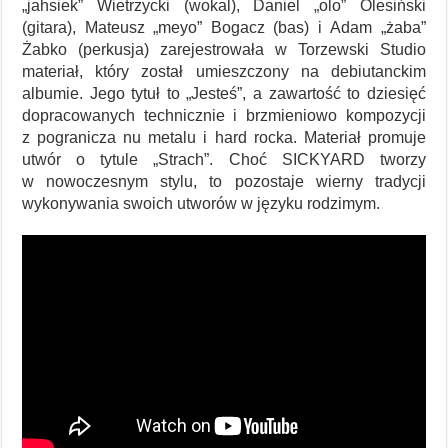
„jahsiek” Wietrzycki (wokal), Daniel „olo” Olesiński
(gitara), Mateusz „meyo” Bogacz (bas) i Adam „żaba”
Żabko (perkusja) zarejestrowała w Torzewski Studio
materiał, który został umieszczony na debiutanckim
albumie. Jego tytuł to „Jesteś”, a zawartość to dziesięć
dopracowanych technicznie i brzmieniowo kompozycji
z pogranicza nu metalu i hard rocka. Materiał promuje
utwór o tytule „Strach”. Choć SICKYARD tworzy
w nowoczesnym stylu, to pozostaje wierny tradycji
wykonywania swoich utworów w języku rodzimym.