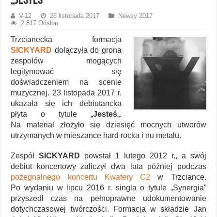
„Jesteś”
V-12
26 listopada 2017
Newsy 2017
2,817 Odsłon
Trzcianecka formacja
SICKYARD
dołączyła do grona
zespołów mogących
legitymować się
doświadczeniem na scenie
muzycznej. 23 listopada 2017 r.
ukazała się ich debiutancka
płyta o tytule „
Jesteś
„.
Na materiał złożyło się dziesięć mocnych utworów
utrzymanych w mieszance hard rocka i nu metalu.
Zespół
SICKYARD
powstał 1 lutego 2012 r., a swój
debiut koncertowy zaliczył dwa lata później podczas
pożegnalnego koncertu Kwatery C2
w Trzciance.
Po wydaniu w lipcu 2016 r. singla o tytule „Synergia”
przyszedł czas na pełnoprawne udokumentowanie
dotychczasowej twórczości. Formacja w składzie Jan