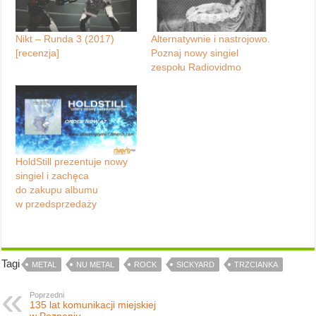
Nikt – Runda 3 (2017)
Alternatywnie i nastrojowo.
[recenzja]
Poznaj nowy singiel
zespołu Radiovidmo
HoldStill prezentuje nowy
singiel i zachęca
do zakupu albumu
w przedsprzedaży
Tagi
METAL
NU METAL
ROCK
SICKYARD
TRZCIANKA
Poprzedni
135 lat komunikacji miejskiej