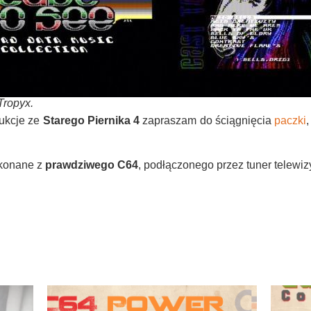
Tropyx.
ukcje ze
Starego Piernika 4
zapraszam do ściągnięcia
paczki
,
ykonane z
prawdziwego C64
, podłączonego przez tuner telewi