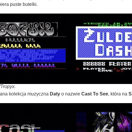
era puste butelki.
Tropyx.
wana kolekcja muzyczna
Daty
o nazwie
Cast To See
, która na
S