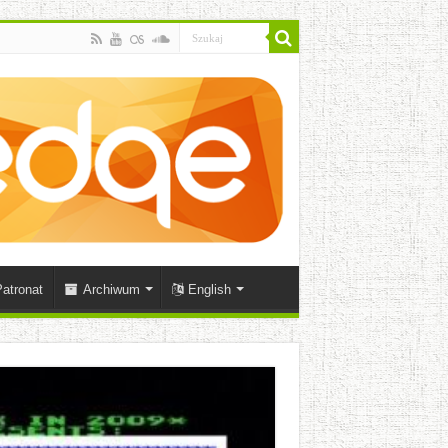
atronat
Archiwum
English