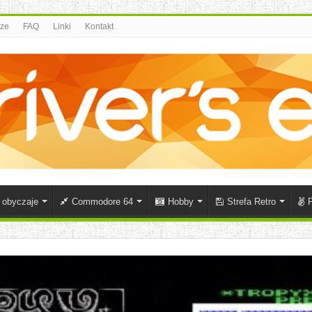
rze
FAQ
Linki
Kontakt
i obyczaje
Commodore 64
Hobby
Strefa Retro
P