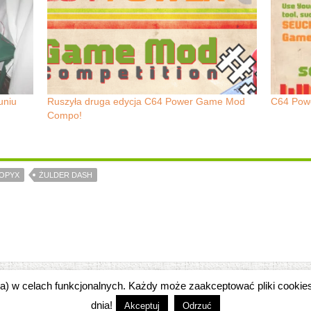
uniu
Ruszyła druga edycja C64 Power Game Mod
C64 Pow
Compo!
OPYX
ŻULDER DASH
zka) w celach funkcjonalnych. Każdy może zaakceptować pliki cooki
dnia!
Akceptuj
Odrzuć