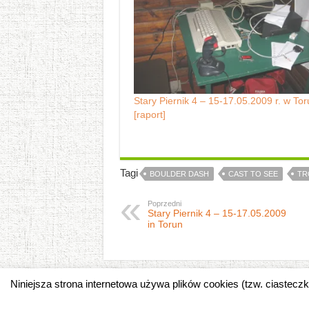
Stary Piernik 4 – 15-17.05.2009 r. w Tor
[raport]
Tagi
BOULDER DASH
CAST TO SEE
TR
Poprzedni
Stary Piernik 4 – 15-17.05.2009
in Torun
Niniejsza strona internetowa używa plików cookies (tzw. ciastec
Copyright © 2008-2026 River's Edge.