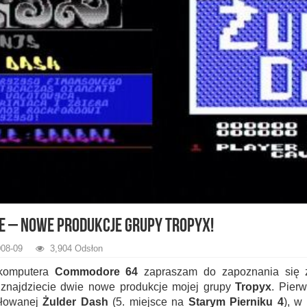
ee – nowe produkcje grupy Tropyx!
08-09
3,904 Odsłon
o komputera
Commodore 64
zapraszam do zapoznania się z
 znajdziecie dwie nowe produkcje mojej grupy
Tropyx
. Pier
tułowanej
Żulder Dash
(5. miejsce na
Starym Pierniku 4
), w