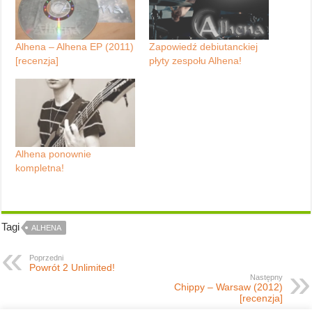
Alhena – Alhena EP (2011)
Zapowiedź debiutanckiej
[recenzja]
płyty zespołu Alhena!
Alhena ponownie
kompletna!
Tagi
ALHENA
Poprzedni
Powrót 2 Unlimited!
Następny
Chippy – Warsaw (2012)
[recenzja]