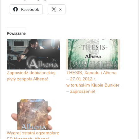
Facebook
X
Powiązane
Zapowiedź debiutanckiej
THESIS, Xanadu i Alhena
płyty zespołu Alhena!
– 27.01.2012 r.
w toruńskim Klubie Bunkier
– zaproszenie!
Wygraj ostatni egzemplarz
EP-ki zespołu Alhena!