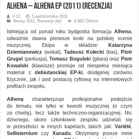
Alhena – Alhena EP (2011) [recenzja]
V-12
5 października 2011
Newsy 2011
,
Recenzje płyt
6,982 Odsłon
Istniejąca od ponad roku bydgoska formacja
Alhena
,
odważnie stawia pierwsze kroki na polskiej scenie
muzycznej. Ekipa w składzie:
Katarzyna
Dziemianowicz
(wokal),
Tadeusz Kołecki
(bas),
Piotr
Grugel
(perkusja),
Tomasz Bogulski
(gitara) oraz
Piotr
Kowalski
(klawisze) promuje od niespełna miesiąca
materiał z
debiutanckiej EP-ki
, dostępnej zarówno
fizycznie, jak i pod postacią cyfrową na internetowych
profilach zespołu.
Alhenę
charakteryzuje profesjonalne podejście
do tematu, nie tylko w kwestii muzycznej (o czym
za chwilę), lecz także techniczno-organizacyjnej. Nic
dziwnego, skoro członkowie zespołu udzielali się
w przeszłości w innych kapelach, takich jak:
Variété
,
Sellisternium
czy
Xanadu
. Otrzymany przeze mnie