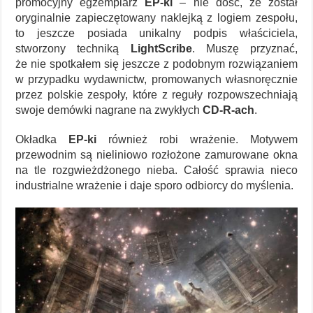
promocyjny egzemplarz
EP-ki
– nie dość, że został
oryginalnie zapieczętowany naklejką z logiem zespołu,
to jeszcze posiada unikalny podpis właściciela,
stworzony techniką
LightScribe
. Muszę przyznać,
że nie spotkałem się jeszcze z podobnym rozwiązaniem
w przypadku wydawnictw, promowanych własnoręcznie
przez polskie zespoły, które z reguły rozpowszechniają
swoje demówki nagrane na zwykłych
CD-R-ach
.
Okładka
EP-ki
również robi wrażenie. Motywem
przewodnim są nieliniowo rozłożone zamurowane okna
na tle rozgwieżdżonego nieba. Całość sprawia nieco
industrialne wrażenie i daje sporo odbiorcy do myślenia.