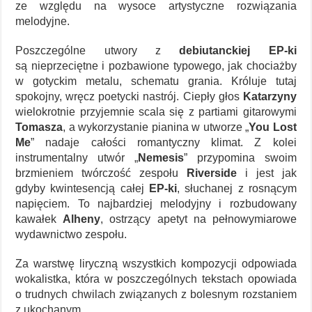
ze względu na wysoce artystyczne rozwiązania
melodyjne.
Poszczególne utwory z
debiutanckiej EP-ki
są nieprzeciętne i pozbawione typowego, jak chociażby
w gotyckim metalu, schematu grania. Króluje tutaj
spokojny, wręcz poetycki nastrój. Ciepły głos
Katarzyny
wielokrotnie przyjemnie scala się z partiami gitarowymi
Tomasza
, a wykorzystanie pianina w utworze „
You Lost
Me
” nadaje całości romantyczny klimat. Z kolei
instrumentalny utwór „
Nemesis
” przypomina swoim
brzmieniem twórczość zespołu
Riverside
i jest jak
gdyby kwintesencją całej
EP-ki
, słuchanej z rosnącym
napięciem. To najbardziej melodyjny i rozbudowany
kawałek
Alheny
, ostrzący apetyt na pełnowymiarowe
wydawnictwo zespołu.
Za warstwę liryczną wszystkich kompozycji odpowiada
wokalistka, która w poszczególnych tekstach opowiada
o trudnych chwilach związanych z bolesnym rozstaniem
z ukochanym.