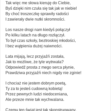
Tak więc me słowa kieruję do Ciebie,
Byś dzięki nim czuła się tak jak w niebie!
By choć troszeczkę sprawiły radości
I zawierały dwie nutki skromności.
Los nasze drogi nam kiedyś połączył
Po kilku latach na długo rozłączył.
To był czas szkoły, beztroskiej młodości,
I bez wątpienia dużej naiwności.
Lata mijają, lecz przyjaźń została,
Jak to możliwe, że tyle wytrwała?
Odpowiedź prosta z mego serca płynie,
Prawdziwa przyjaźń niech nigdy nie zginie!
I chociaż nie jestem dobrym poetą,
Ty za to jesteś cudowną kobietą!
Przez pewnych ludzi niedoceniana,
Ale przeze mnie tak wychwalana.
Czemu ten świat jest tak skonstruowany,