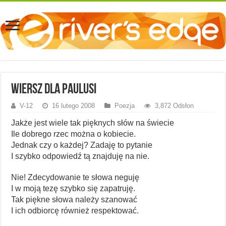
Wiersz dla Paulusi
V-12
16 lutego 2008
Poezja
3,872 Odsłon
Jakże jest wiele tak pięknych słów na świecie
Ile dobrego rzec można o kobiecie.
Jednak czy o każdej? Zadaję to pytanie
I szybko odpowiedź tą znajduję na nie.
Nie! Zdecydowanie te słowa neguję
I w moją tezę szybko się zapatruję.
Tak piękne słowa należy szanować
I ich odbiorcę również respektować.