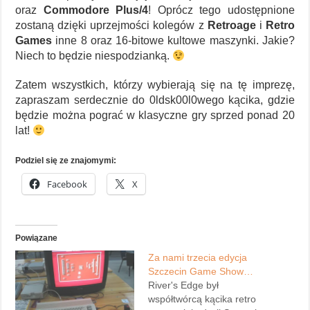
oraz
Commodore Plus/4
! Oprócz tego udostępnione
zostaną dzięki uprzejmości kolegów z
Retroage
i
Retro
Games
inne 8 oraz 16-bitowe kultowe maszynki. Jakie?
Niech to będzie niespodzianką.
Zatem wszystkich, którzy wybierają się na tę imprezę,
zapraszam serdecznie do 0ldsk00l0wego kącika, gdzie
będzie można pograć w klasyczne gry sprzed ponad 20
lat!
Podziel się ze znajomymi:
Facebook
X
Powiązane
Za nami trzecia edycja
Szczecin Game Show…
River's Edge był
współtwórcą kącika retro