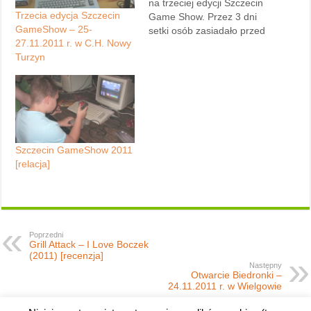
na trzeciej edycji Szczecin
Trzecia edycja Szczecin
Game Show. Przez 3 dni
GameShow – 25-
setki osób zasiadało przed
27.11.2011 r. w C.H. Nowy
zabytkowymi 8-bitowcami.
Turzyn
Impreza, mimo kilku
niedociągnięć, była bardzo
udana. Za kilka dni pojawi
się relacja wraz z dużą
liczbą zdjęć. Dziękuję
przybyłym gościom za miłą
atmosferę, wspólne
Szczecin GameShow 2011
rozmowy i wspomnienia,
[relacja]
a…
Poprzedni
Grill Attack – I Love Boczek
(2011) [recenzja]
Następny
Otwarcie Biedronki –
24.11.2011 r. w Wielgowie