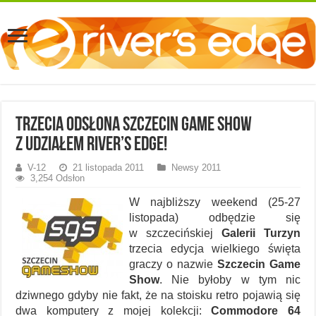
Trzecia odsłona Szczecin Game Show
z udziałem River’s Edge!
V-12
21 listopada 2011
Newsy 2011
3,254 Odsłon
W najbliższy weekend (25-27
listopada) odbędzie się
w szczecińskiej
Galerii Turzyn
trzecia edycja wielkiego święta
graczy o nazwie
Szczecin Game
Show
. Nie byłoby w tym nic
dziwnego gdyby nie fakt, że na stoisku retro pojawią się
dwa komputery z mojej kolekcji:
Commodore 64