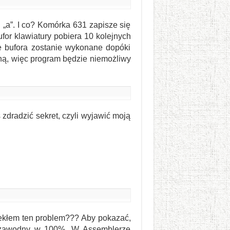
. „a”. I co? Komórka 631 zapisze się
for klawiatury pobiera 10 kolejnych
e bufora zostanie wykonane dopóki
ną, więc program będzie niemożliwy
 zdradzić sekret, czyli wyjawić moją
lekłem ten problem??? Aby pokazać,
 niezawodny w 100%. W Assemblerze