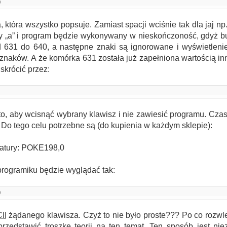
0
 która wszystko popsuje. Zamiast spacji wciśnie tak dla jaj np
ry „a” i program będzie wykonywany w nieskończoność, gdyż bu
d 631 do 640, a następne znaki są ignorowane i wyświetleni
aków. A że komórka 631 została już zapełniona wartością in
krócić przez:
to, aby wcisnąć wybrany klawisz i nie zawiesić programu. Czas
 Do tego celu potrzebne są (do kupienia w każdym sklepie):
iatury: POKE198,0
programiku będzie wyglądać tak:
0
II
żądanego klawisza. Czyż to nie było proste??? Po co rozw
przedstawić troszkę teorii na ten temat. Ten sposób jest