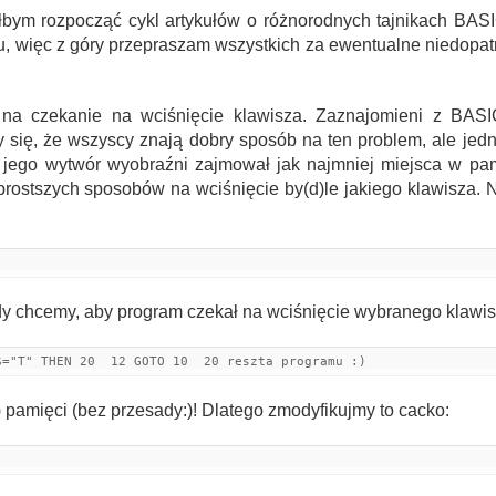
łbym rozpocząć cykl artykułów o różnorodnych tajnikach BASI
, więc z góry przepraszam wszystkich za ewentualne niedopatr
 na czekanie na wciśnięcie klawisza. Zaznajomieni z BAS
się, że wszyscy znają dobry sposób na ten problem, ale jedn
 jego wytwór wyobraźni zajmował jak najmniej miejsca w pam
prostszych sposobów na wciśnięcie by(d)le jakiego klawisza. 
 chcemy, aby program czekał na wciśnięcie wybranego klawisza
$="T" THEN 20  12 GOTO 10  20 reszta programu :)
 pamięci (bez przesady:)! Dlatego zmodyfikujmy to cacko: