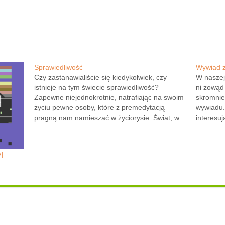
Sprawiedliwość
Wywiad 
Czy zastanawialiście się kiedykolwiek, czy
W naszej 
istnieje na tym świecie sprawiedliwość?
ni zowąd 
Zapewne niejednokrotnie, natrafiając na swoim
skromnie
życiu pewne osoby, które z premedytacją
wywiadu.
pragną nam namieszać w życiorysie. Świat, w
interesu
którym rządziłaby sprawiedliwość, nazywany
który pr
byłby wówczas utopią, a przecież wiemy, że taki
Murdock:
świat jest nierealny. Czy jednak mimo tego w
Murdock:
]
dzisiejszych czasach…
przedsta