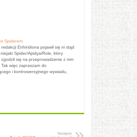
ze Spiderem
redakcji Enhiridiona pojawił się ni stąd
niejaki Spider/Apidya/Role, który
 zgodził się na przeprowadzenie z nim
 Tak więc zapraszam do
jącego i kontrowersyjnego wywiadu,
zeprowadza na żywo niejaki Murdock.
 Yo Spider! Spider: A witam witam.
 Po tym krótkim powitaniu może byś
wił…
Następny