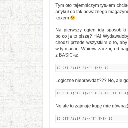
Tym oto tajemniczym tytułem chcia
artykuł do tak poważnego magazynu
koxem
Na pierwszy ogień idą sposobiki
po co ja to piszę? HA! Wydawałoby 
chodzi przede wszystkim o to, aby
w tym arcie. Wpierw zacznę od naj
z BASIC-a:
10 GET A$:IF A$="" THEN 10
Logiczne nieprawdaż??? No, ale gdy
10 GET A$:IF A$="" THEN 10  11 IF A
No ale to zajmuje kupę (nie gówna:)
10 GET A$:IF A$<>"T" THEN 10