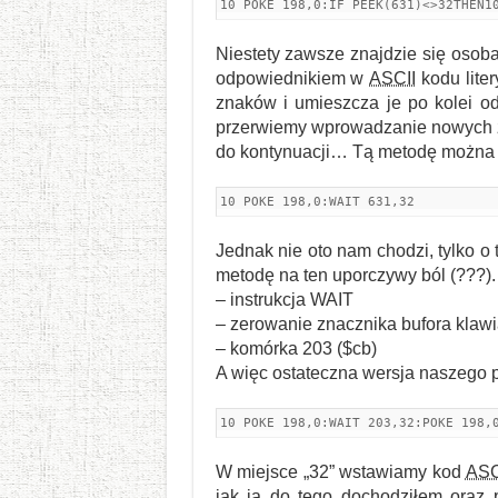
10 POKE 198,0:IF PEEK(631)<>32THEN1
Niestety zawsze znajdzie się osoba,
odpowiednikiem w
ASCII
kodu lite
znaków i umieszcza je po kolei o
przerwiemy wprowadzanie nowych zn
do kontynuacji… Tą metodę można s
10 POKE 198,0:WAIT 631,32
Jednak nie oto nam chodzi, tylko o 
metodę na ten uporczywy ból (???).
– instrukcja WAIT
– zerowanie znacznika bufora klaw
– komórka 203 ($cb)
A więc ostateczna wersja naszego 
10 POKE 198,0:WAIT 203,32:POKE 198,
W miejsce „32” wstawiamy kod
ASC
jak ja do tego dochodziłem oraz 