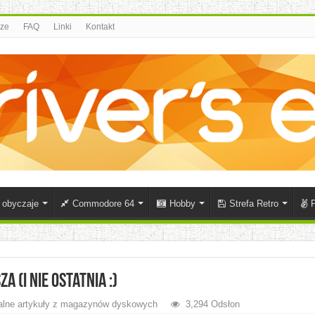
rze
FAQ
Linki
Kontakt
i obyczaje
Commodore 64
Hobby
Strefa Retro
P
a (i nie ostatnia :)
alne artykuły z magazynów dyskowych
3,294 Odsłon