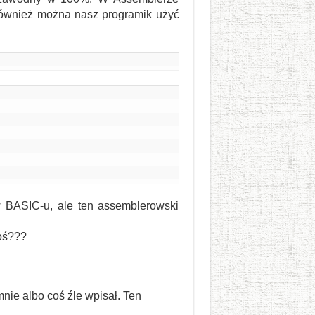
e również można nasz programik użyć
w BASIC-u, ale ten assemblerowski
oś???
nie albo coś źle wpisał. Ten