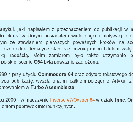
 artykuł, jaki napisałem z przeznaczeniem do publikacji 
 to okres, w którym posiadałem wiele chęci i motywacji d
ym ze stawianiem pierwszych poważnych kroków na sce
o różnorodnej tematyce stało się później moim biletem wst
lką radością. Moim zamiarem było także utrzymanie
 polskiej scenie
C64
była poważnie zagrożona.
999 r. przy użyciu
Commodore 64
oraz edytora tekstowego 
typu publikację, wyszła ona mi całkiem porządnie. Artykuł 
gramowaniem w
Turbo Assemblerze
.
rcu 2000 r. w magazynie
Inverse #7/Oxygen64
w dziale
Inne
. O
nieniem poprawek interpunkcyjnych.