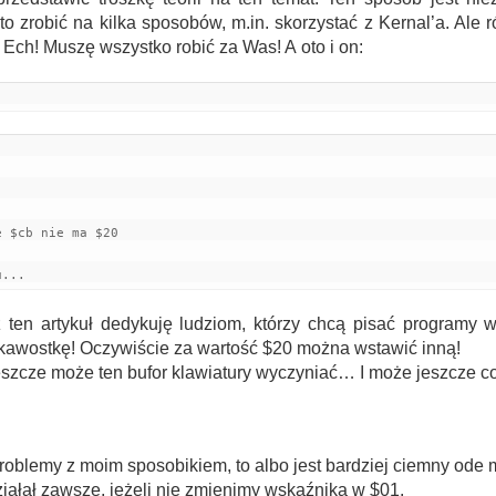
o zrobić na kilka sposobów, m.in. skorzystać z Kernal’a. Al
 Ech! Muszę wszystko robić za Was! A oto i on:
 $cb nie ma $20     

u...
 ten artykuł dedykuję ludziom, którzy chcą pisać programy 
ekawostkę! Oczywiście za wartość $20 można wstawić inną!
szcze może ten bufor klawiatury wyczyniać… I może jeszcze c
problemy z moim sposobikiem, to albo jest bardziej ciemny ode m
ałał zawsze, jeżeli nie zmienimy wskaźnika w $01.