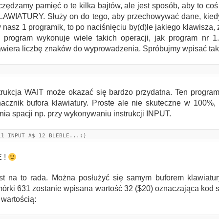
dzamy pamięć o te kilka bajtów, ale jest sposób, aby to coś 
LAWIATURY. Służy on do tego, aby przechowywać dane, kie
nasz 1 programik, to po naciśnięciu by(d)le jakiego klawisza, 
 program wykonuje wiele takich operacji, jak program nr 1
iera liczbę znaków do wyprowadzenia. Spróbujmy wpisać taki
strukcja WAIT może okazać się bardzo przydatna. Ten program
znacznik bufora klawiatury. Proste ale nie skuteczne w 100%
a spacji np. przy wykonywaniu instrukcji INPUT.
11 INPUT A$ 12 BLEBLE...:)
E !
 na to rada. Można posłużyć się samym buforem klawiatury
mórki 631 zostanie wpisana wartość 32 ($20) oznaczająca kod 
 wartością: