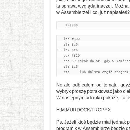
ta sprawa wygląda inaczej. Można t
w Assemblerze! I co, już napisałeś?
    *=1000
   lda #$00     

   sta $c6  

SP ldx $cb    

   cpx #$20     

   bne SP ;skok do SP, gdy w komórce
   sta $c6    

   rts     lub dalsza część program
No ale odbiegłem od tematu, gdyż
wybryk proszę potraktować jako ci
W następnym odcinku pokażę, co je
H.M.MURDOCK/TROPYX
Ps. Jeżeli ktoś będzie miał jednak 
programik w Assemblerze będzie dzi