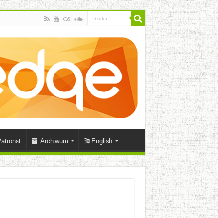
atronat
Archiwum
English