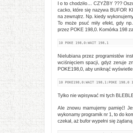
I o to chodziło… CZYŻBY ??? Oszczę
cacko, które się nazywa BUFOR K
na zewnątrz. Np. kiedy wykonujemy 
To może psuć miły efekt, gdy np.
przez POKE 198,0. Komórka 198 zaw
10 POKE 198,0:WAIT 198,1
Nielubiana przez programistów in
wciśnięciem spacji, gdyż zeruje 
POKE198,0, aby uniknąć wyświetleni
10 POKE198,0:WAIT 198,1:POKE 198,0 
Tylko nie wpisywać mi tych BLEBL
Ale znowu marnujemy pamięć! Jest
wykonamy programik nr 1, to do ko
czekał, aż bufor wypełni się żądaną