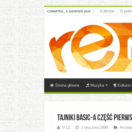
O stronie
O auto
CZWARTEK , 6 SIERPIEŃ 2026
Strona główna
Muzyka
Kultura 
Tajniki BASIC-a część pierwsz
V-12
1 stycznia 1999
Archiw