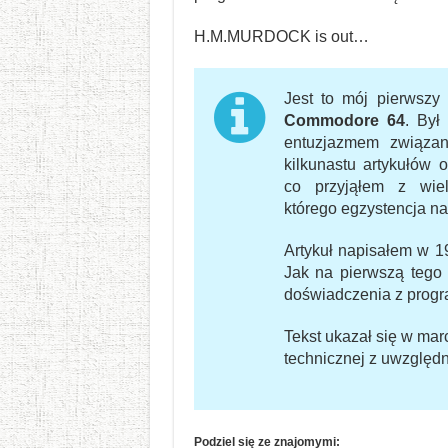
H.M.MURDOCK is out…
Jest to mój pierwszy
Commodore 64
. Był
entuzjazmem związan
kilkunastu artykułów 
co przyjąłem z wie
którego egzystencja na
Artykuł napisałem w 1
Jak na pierwszą tego 
doświadczenia z pro
Tekst ukazał się w ma
technicznej z uwzględ
Podziel się ze znajomymi: