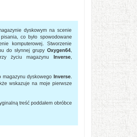
w magazynie dyskowym na scenie
o pisania, co było spowodowane
nie komputerowej. Stworzenie
ępu do słynnej grupy
Oxygen64
,
 przy życiu magazynu
Inverse
,
do magazynu dyskowego
Inverse
.
także wskazuje na moje pierwsze
ryginalną treść poddałem obróbce