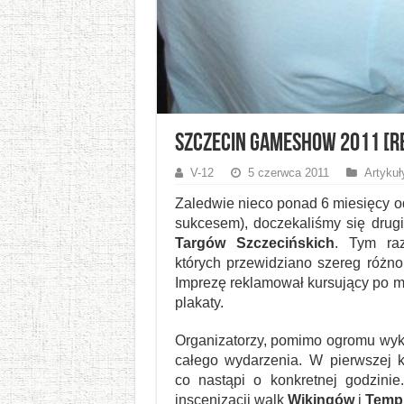
Szczecin GameShow 2011 [r
V-12
5 czerwca 2011
Artykuł
Zaledwie nieco ponad 6 miesięcy o
sukcesem), doczekaliśmy się drug
Targów Szczecińskich
. Tym raz
których przewidziano szereg różno
Imprezę reklamował kursujący po m
plakaty.
Organizatorzy, pomimo ogromu wyko
całego wydarzenia. W pierwszej k
co nastąpi o konkretnej godzinie
inscenizacji walk
Wikingów
i
Templ