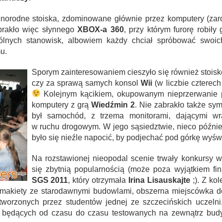
norodne stoiska, zdominowane głównie przez komputery (zaró
brakło więc słynnego
XBOX-a 360
, przy którym furorę robił
ególnych stanowisk, albowiem każdy chciał spróbować swoi
u.
Sporym zainteresowaniem cieszyło się również stois
czy za sprawą samych konsol
Wii
(w liczbie czterech
Kolejnym kącikiem, okupowanym nieprzerwanie pr
komputery z grą
Wiedźmin 2
. Nie zabrakło także sy
był samochód, z trzema monitorami, dającymi wr
w ruchu drogowym. W jego sąsiedztwie, nieco później
było się nieźle napocić, by podjechać pod górkę wyświ
Na rozstawionej nieopodal scenie trwały konkursy wo
się zbytnią popularnością (może poza wyjątkiem fin
SGS 2011
, który otrzymała
Irina Lisauskajte
;). Z kol
k, makiety ze starodawnymi budowlami, obszerna miejscówka 
tworzonych przez studentów jednej ze szczecińskich uczeln
będących od czasu do czasu testowanych na zewnątrz budynk