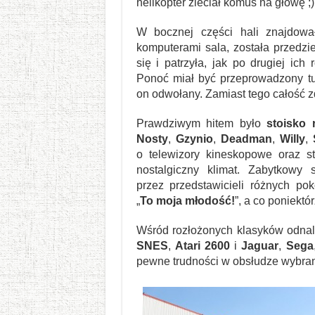
helikopter zleciał komuś na głowę ;)
W bocznej części hali znajdował
komputerami sala, została przedzi
się i patrzyła, jak po drugiej ich
Ponoć miał być przeprowadzony t
on odwołany. Zamiast tego całość
Prawdziwym hitem było
stoisko 
Nosty
,
Gzynio
,
Deadman
,
Willy
,
o telewizory kineskopowe oraz s
nostalgiczny klimat. Zabytkowy
przez przedstawicieli różnych po
„
To moja młodość!
”, a co poniektó
Wśród rozłożonych klasyków odna
SNES
,
Atari 2600
i
Jaguar
,
Sega
pewne trudności w obsłudze wybranyc