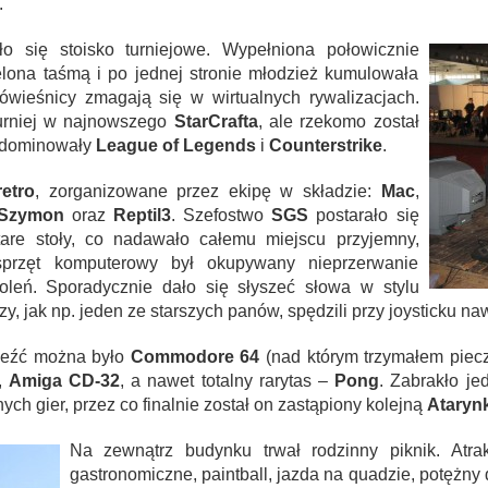
.
o się stoisko turniejowe. Wypełniona połowicznie
elona taśmą i po jednej stronie młodzież kumulowała
 rówieśnicy zmagają się w wirtualnych rywalizacjach.
urniej w najnowszego
StarCrafta
, ale rzekomo został
 zdominowały
League of Legends
i
Counterstrike
.
retro
, zorganizowane przez ekipę w składzie:
Mac
,
Szymon
oraz
Reptil3
. Szefostwo
SGS
postarało się
tare stoły, co nadawało całemu miejscu przyjemny,
 sprzęt komputerowy był okupywany nieprzerwanie
koleń. Sporadycznie dało się słyszeć słowa w stylu
rzy, jak np. jeden ze starszych panów, spędzili przy joysticku na
leźć można było
Commodore 64
(nad którym trzymałem piec
,
Amiga CD-32
, a nawet totalny rarytas –
Pong
. Zabrakło je
h gier, przez co finalnie został on zastąpiony kolejną
Ataryn
Na zewnątrz budynku trwał rodzinny piknik. Atrak
gastronomiczne, paintball, jazda na quadzie, potężn