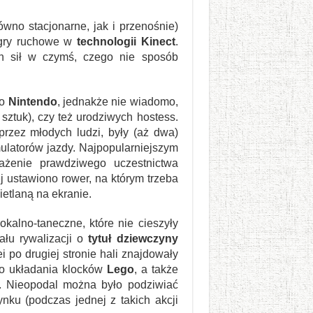
wno stacjonarne, jak i przenośnie)
y gry ruchowe w
technologii Kinect
.
ch sił w czymś, czego nie sposób
ko
Nintendo
, jednakże nie wiadomo,
 sztuk), czy też urodziwych hostess.
zez młodych ludzi, były (aż dwa)
mulatorów jazdy. Najpopularniejszym
ażenie prawdziwego uczestnictwa
 ustawiono rower, na którym trzeba
etlaną na ekranie.
kalno-taneczne, które nie cieszyły
ału rywalizacji o
tytuł dziewczyny
ei po drugiej stronie hali znajdowały
do układania klocków
Lego
, a także
i. Nieopodal można było podziwiać
u (podczas jednej z takich akcji