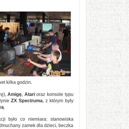
wet kilka godzin.
zę),
Amigę
,
Atari
oraz konsole typu
dynie
ZX Spectruma
, z którym były
ką
.
cji było co niemiara: stanowiska
y dmuchany zamek dla dzieci, beczka