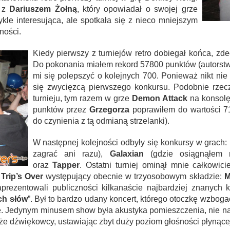
e z
Dariuszem Żołną
, który opowiadał o swojej grze
ykle interesująca, ale spotkała się z nieco mniejszym
ności.
Kiedy pierwszy z turniejów retro dobiegał końca, zd
Do pokonania miałem rekord 57800 punktów (autorst
mi się polepszyć o kolejnych 700. Ponieważ nikt nie 
się zwycięzcą pierwszego konkursu. Podobnie rzec
turnieju, tym razem w grze
Demon Attack
na konsol
punktów przez
Grzegorza
poprawiłem do wartości 7
do czynienia z tą odmianą strzelanki).
W następnej kolejności odbyły się konkursy w grach:
zagrać ani razu),
Galaxian
(gdzie osiągnąłem 
oraz
Tapper
. Ostatni turniej ominął mnie całkowic
Trip’s Over
występujący obecnie w trzyosobowym składzie:
M
aprezentowali publiczności kilkanaście najbardziej znanych 
ch słów
”. Był to bardzo udany koncert, którego otoczkę wzboga
ie. Jedynym minusem show była akustyka pomieszczenia, nie nad
że dźwiękowcy, ustawiając zbyt duży poziom głośności płynące