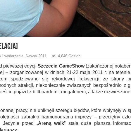
elacja]
y i wydarzenia
,
Newsy 2011
4,646 Odsłon
d pierwszej edycji
Szczecin GameShow
(zakończonej notabe
iej – zorganizowanej w dniach 21-22 maja 2011 r. na tereni
em spodziewano się rekordowej frekwencji ze strony pr
rodnych atrakcji, niekoniecznie związanych bezpośrednio z 
ieście pojazd z billboardem i megafonem, a także rozwieszon
nanej pracy, nie uniknęli szeregu błędów, które wpłynęły w 
olejności zabrakło harmonogramu imprezy – przeciętny czło
. Jedynie przed „
Areną walk
” stała duża plansza informac
ariuszy
.