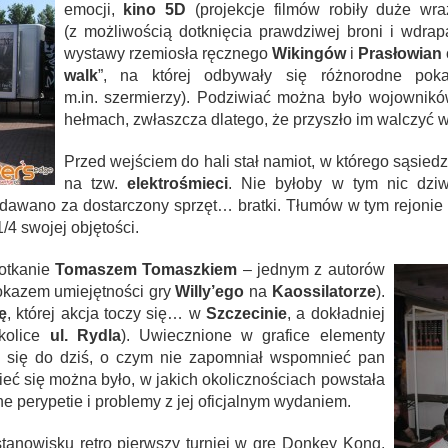
emocji,
kino 5D
(projekcje filmów robiły duże wra
(z możliwością dotknięcia prawdziwej broni i wdra
wystawy rzemiosła ręcznego
Wikingów
i
Prasłowian
walk
”, na której odbywały się różnorodne pok
m.in. szermierzy). Podziwiać można było wojownik
hełmach, zwłaszcza dlatego, że przyszło im walczyć w
Przed wejściem do hali stał namiot, w którego sąsie
na tzw.
elektrośmieci
. Nie byłoby w tym nic dziw
dawano za dostarczony sprzęt… bratki. Tłumów w tym rejonie 
/4 swojej objętości.
otkanie
Tomaszem Tomaszkiem
– jednym z autorów
kazem umiejętności gry
Willy’ego
na
Kaossilatorze
).
ę
, której akcja toczy się… w
Szczecinie
, a dokładniej
kolice
ul. Rydla
). Uwiecznione w grafice elementy
y się do dziś, o czym nie zapomniał wspomnieć pan
ieć się można było, w jakich okolicznościach powstała
żne perypetie i problemy z jej oficjalnym wydaniem.
stanowisku retro pierwszy turniej w grę Donkey Kong.