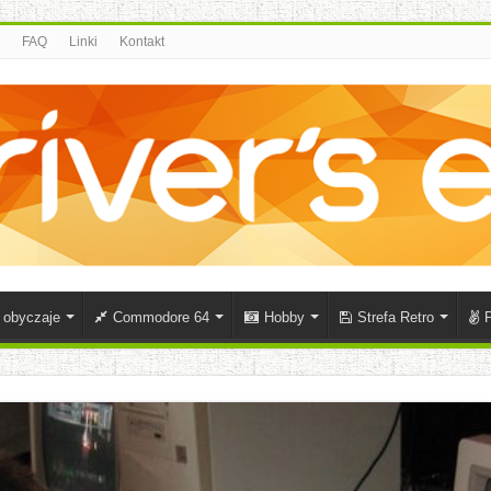
FAQ
Linki
Kontakt
i obyczaje
Commodore 64
Hobby
Strefa Retro
P