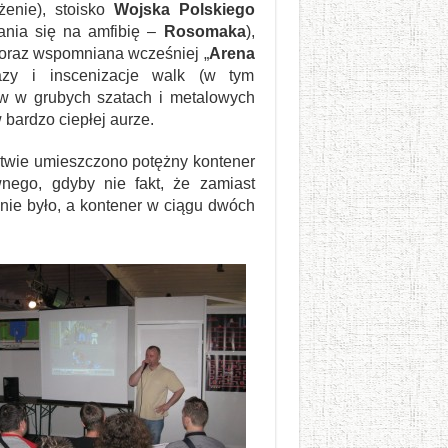
żenie), stoisko
Wojska Polskiego
pania się na amfibię –
Rosomaka
),
oraz wspomniana wcześniej „
Arena
azy i inscenizacje walk (w tym
ów w grubych szatach i metalowych
 bardzo ciepłej aurze.
dztwie umieszczono potężny kontener
nego, gdyby nie fakt, że zamiast
nie było, a kontener w ciągu dwóch