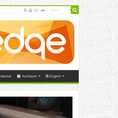
atronat
Archiwum
English