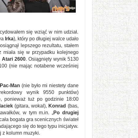
ecydowałem się wziąć w nim udział.
wa
Irka
), który po długiej walce udało
osiągnął lepszego rezultatu, stałem
z miała się w przypadku kolejnego
ę
Atari 2600
. Osiągnięty wynik 5130
100 (nie mając notabene wcześniej
Pac-Man
(nie było mi niestety dane
rekordowy wynik 9550 punktów)
ie, ponieważ tuż po godzinie 18:00
aciek
(gitara, wokal),
Konrad
(bas,
kawałków, w tym m.in. „
Po drugiej
cała bogata gra scenicznych świateł
ającego się do tego typu inicjatyw.
j z kolumn muzyki.