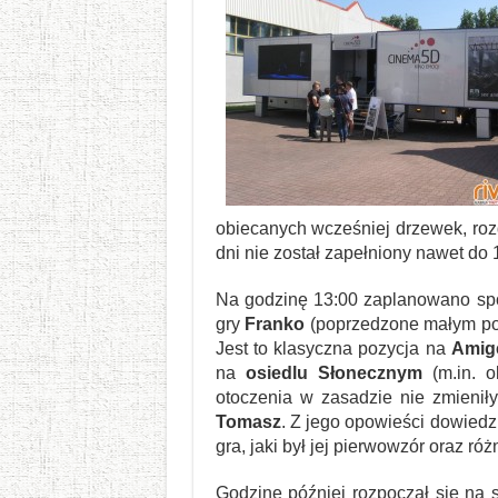
obiecanych wcześniej drzewek, roz
dni nie został zapełniony nawet do 1
Na godzinę 13:00 zaplanowano sp
gry
Franko
(poprzedzone małym po
Jest to klasyczna pozycja na
Amig
na
osiedlu Słonecznym
(m.in. o
otoczenia w zasadzie nie zmienił
Tomasz
. Z jego opowieści dowiedz
gra, jaki był jej pierwowzór oraz ró
Godzinę później rozpoczął się na 