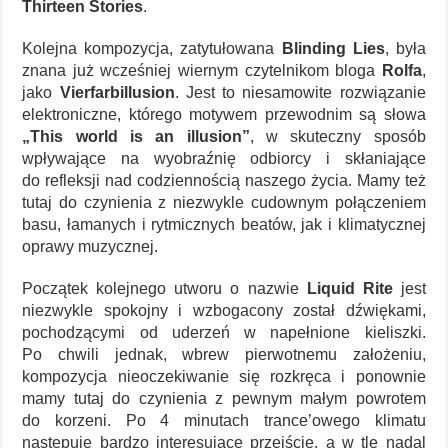
Thirteen Stories
.
Kolejna kompozycja, zatytułowana
Blinding Lies
, była
znana już wcześniej wiernym czytelnikom bloga
Rolfa
,
jako
Vierfarbillusion
. Jest to niesamowite rozwiązanie
elektroniczne, którego motywem przewodnim są słowa
„This world is an illusion”
, w skuteczny sposób
wpływające na wyobraźnię odbiorcy i skłaniające
do refleksji nad codziennością naszego życia. Mamy też
tutaj do czynienia z niezwykle cudownym połączeniem
basu, łamanych i rytmicznych beatów, jak i klimatycznej
oprawy muzycznej.
Początek kolejnego utworu o nazwie
Liquid Rite
jest
niezwykle spokojny i wzbogacony został dźwiękami,
pochodzącymi od uderzeń w napełnione kieliszki.
Po chwili jednak, wbrew pierwotnemu założeniu,
kompozycja nieoczekiwanie się rozkręca i ponownie
mamy tutaj do czynienia z pewnym małym powrotem
do korzeni. Po 4 minutach trance’owego klimatu
następuje bardzo interesujące przejście, a w tle nadal