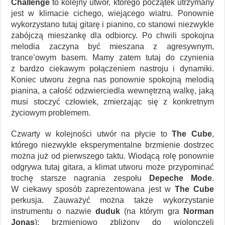
Challenge
to kolejny utwór, którego początek utrzymany
jest w klimacie cichego, wiejącego wiatru. Ponownie
wykorzystano tutaj gitarę i pianino, co stanowi niezwykle
zabójczą mieszankę dla odbiorcy. Po chwili spokojna
melodia zaczyna być mieszana z agresywnym,
trance’owym basem. Mamy zatem tutaj do czynienia
z bardzo ciekawym połączeniem nastroju i dynamiki.
Koniec utworu żegna nas ponownie spokojną melodią
pianina, a całość odzwierciedla wewnętrzną walkę, jaką
musi stoczyć człowiek, zmierzając się z konkretnym
życiowym problemem.
Czwarty w kolejności utwór na płycie to
The Cube
,
którego niezwykle eksperymentalne brzmienie dostrzec
można już od pierwszego taktu. Wiodącą rolę ponownie
odgrywa tutaj gitara, a klimat utworu może przypominać
trochę starsze nagrania zespołu
Depeche Mode
.
W ciekawy sposób zaprezentowana jest w
The Cube
perkusja. Zauważyć można także wykorzystanie
instrumentu o nazwie
duduk
(na którym gra
Norman
Jonas
); brzmieniowo zbliżony do wiolonczeli