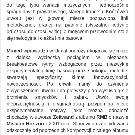
do tego typu wariacji muzycznych i jednocześnie
spragnionych prawdziwego, starego trance’u. Końcówka
utworu jest w głównej mierze pozbawiona linii
melodycznej, granej na pianinie (słyszalnej jedynie
od czasu do czasu w tle), a motywem przewodnim staje
się melodyjna i ciężka linia basowa.
Muxed
wprowadza w klimat podróży i kojarzyć się może
z daleką wycieczką pociągiem w nieznane.
Breakbeatowe rytmy, wzbogacone przez niezwykle
eksperymentalną linię basową oraz spokojną melodię,
stwarzają specyficzny klimat innowacyjności,
nowoczesności. Po chwili mamy do czynienia
z wyciszeniem utworu i na pierwszy plan wysuwają się
brzmienia smyczków i trąbek. Utwór swoją
nieprzeciętnością i oryginalnością przypomina nieco
eksperymentalne motywy, jakie można odnaleźć
chociażby w utworze
Zeitwand
z albumu
RMB
o nazwie
Mission Horizon
z 2001 roku. Stanowi on zdecydowaną
odskocznię od poprzednich kompozycji z całego albumu