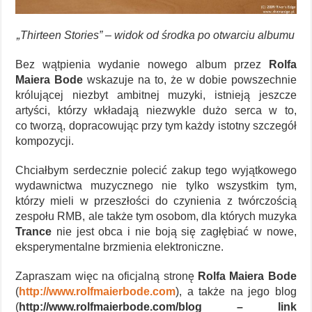
„Thirteen Stories” – widok od środka po otwarciu albumu
Bez wątpienia wydanie nowego album przez
Rolfa
Maiera Bode
wskazuje na to, że w dobie powszechnie
królującej niezbyt ambitnej muzyki, istnieją jeszcze
artyści, którzy wkładają niezwykle dużo serca w to,
co tworzą, dopracowując przy tym każdy istotny szczegół
kompozycji.
Chciałbym serdecznie polecić zakup tego wyjątkowego
wydawnictwa muzycznego nie tylko wszystkim tym,
którzy mieli w przeszłości do czynienia z twórczością
zespołu RMB, ale także tym osobom, dla których muzyka
Trance
nie jest obca i nie boją się zagłębiać w nowe,
eksperymentalne brzmienia elektroniczne.
Zapraszam więc na oficjalną stronę
Rolfa Maiera Bode
(
http://www.rolfmaierbode.com
), a także na jego blog
(
http://www.rolfmaierbode.com/blog – link