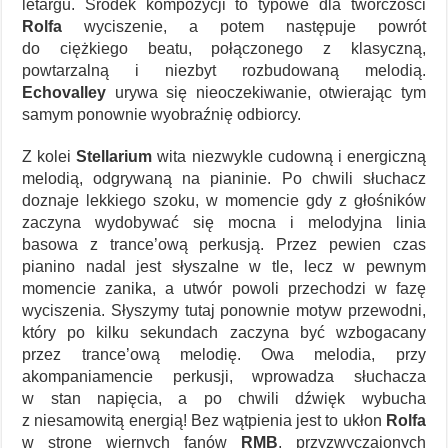
letargu. Środek kompozycji to typowe dla twórczości
Rolfa
wyciszenie, a potem następuje powrót
do ciężkiego beatu, połączonego z klasyczną,
powtarzalną i niezbyt rozbudowaną melodią.
Echovalley
urywa się nieoczekiwanie, otwierając tym
samym ponownie wyobraźnię odbiorcy.
Z kolei
Stellarium
wita niezwykle cudowną i energiczną
melodią, odgrywaną na pianinie. Po chwili słuchacz
doznaje lekkiego szoku, w momencie gdy z głośników
zaczyna wydobywać się mocna i melodyjna linia
basowa z trance’ową perkusją. Przez pewien czas
pianino nadal jest słyszalne w tle, lecz w pewnym
momencie zanika, a utwór powoli przechodzi w fazę
wyciszenia. Słyszymy tutaj ponownie motyw przewodni,
który po kilku sekundach zaczyna być wzbogacany
przez trance’ową melodię. Owa melodia, przy
akompaniamencie perkusji, wprowadza słuchacza
w stan napięcia, a po chwili dźwięk wybucha
z niesamowitą energią! Bez wątpienia jest to ukłon
Rolfa
w stronę wiernych fanów
RMB
, przyzwyczajonych