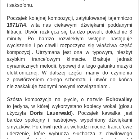
i saksofonu.
Początek kolejnej kompozycji, zatytułowanej tajemniczo
1971/7/4
, wita nas ciekawymi dźwiękami poddanymi
filtracji. Utwór rozkręca się bardzo powoli, dokładnie 3
minuty! Po bardzo rozwlekłym wstępie następuje
wyciszenie i po chwili rozpoczyna się właściwa część
kompozycji. Utrzymana jest ona w typowym, niezbyt
szybkim trance’owym klimacie. Brakuje jednak
dynamicznych melodii, typowej dla tego gatunku muzyki
elektronicznej. W dalszej części mamy do czynienia
z powtórzeniem całego schematu i utwór do końca
nie zaskakuje żadnymi nowymi rozwiązaniami.
Szósta kompozycja na płycie, o nazwie
Echovalley
to jedyna, w której wykorzystano kobiecy wokal (głosu
użyczyła
Doris Lauerwald
). Początek kawałka jest
bardzo spokojny i nastrojowy, wypełniony dźwiękami
smyczków. Po chwili jednak wchodzi mocne, trance’owe
uderzenie, które wybudza słuchacza z chwilowego