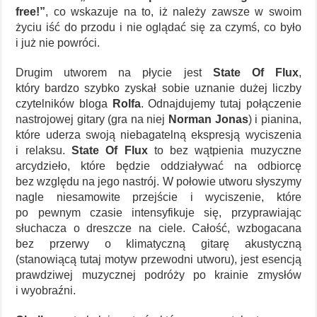
free!”
, co wskazuje na to, iż należy zawsze w swoim
życiu iść do przodu i nie oglądać się za czymś, co było
i już nie powróci.
Drugim utworem na płycie jest
State Of Flux
,
który bardzo szybko zyskał sobie uznanie dużej liczby
czytelników bloga
Rolfa
. Odnajdujemy tutaj połączenie
nastrojowej gitary (gra na niej
Norman Jonas
) i pianina,
które uderza swoją niebagatelną ekspresją wyciszenia
i relaksu.
State Of Flux
to bez wątpienia muzyczne
arcydzieło, które będzie oddziaływać na odbiorcę
bez względu na jego nastrój. W połowie utworu słyszymy
nagle niesamowite przejście i wyciszenie, które
po pewnym czasie intensyfikuje się, przyprawiając
słuchacza o dreszcze na ciele. Całość, wzbogacana
bez przerwy o klimatyczną gitarę akustyczną
(stanowiącą tutaj motyw przewodni utworu), jest esencją
prawdziwej muzycznej podróży po krainie zmysłów
i wyobraźni.