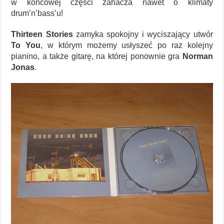
w końcowej części zahacza nawet o klimaty
drum’n’bass’u!
Thirteen Stories
zamyka spokojny i wyciszający utwór
To You
, w którym możemy usłyszeć po raz kolejny
pianino, a także gitarę, na której ponownie gra
Norman
Jonas
.