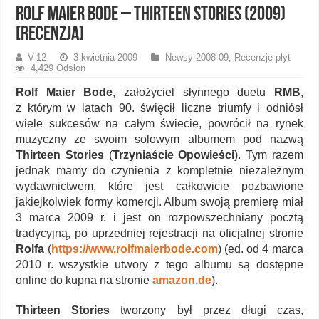
Rolf Maier Bode – Thirteen Stories (2009)
[recenzja]
V-12
3 kwietnia 2009
Newsy 2008-09
,
Recenzje płyt
4,429 Odsłon
Rolf Maier Bode
, założyciel słynnego duetu
RMB
,
z którym w latach 90. święcił liczne triumfy i odniósł
wiele sukcesów na całym świecie, powrócił na rynek
muzyczny ze swoim solowym albumem pod nazwą
Thirteen Stories
(
Trzyniaście Opowieści
). Tym razem
jednak mamy do czynienia z kompletnie niezależnym
wydawnictwem, które jest całkowicie pozbawione
jakiejkolwiek formy komercji. Album swoją premierę miał
3 marca 2009 r. i jest on rozpowszechniany pocztą
tradycyjną, po uprzedniej rejestracji na oficjalnej stronie
Rolfa
(
https://www.rolfmaierbode.com
) (ed. od 4 marca
2010 r. wszystkie utwory z tego albumu są dostępne
online do kupna na stronie
amazon.de
).
Thirteen Stories
tworzony był przez długi czas,