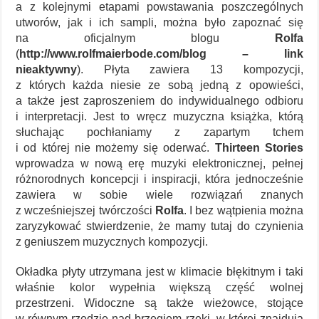
a z kolejnymi etapami powstawania poszczególnych
utworów, jak i ich sampli, można było zapoznać się
na oficjalnym blogu
Rolfa
(
http://www.rolfmaierbode.com/blog – link
nieaktywny
). Płyta zawiera 13 kompozycji,
z których każda niesie ze sobą jedną z opowieści,
a także jest zaproszeniem do indywidualnego odbioru
i interpretacji. Jest to wręcz muzyczna książka, którą
słuchając pochłaniamy z zapartym tchem
i od której nie możemy się oderwać.
Thirteen Stories
wprowadza w nową erę muzyki elektronicznej, pełnej
różnorodnych koncepcji i inspiracji, która jednocześnie
zawiera w sobie wiele rozwiązań znanych
z wcześniejszej twórczości
Rolfa
. I bez wątpienia można
zaryzykować stwierdzenie, że mamy tutaj do czynienia
z geniuszem muzycznych kompozycji.
Okładka płyty utrzymana jest w klimacie błękitnym i taki
właśnie kolor wypełnia większą część wolnej
przestrzeni. Widoczne są także wieżowce, stojące
w równym rzędzie nad brzegiem rzeki, w której znajdują