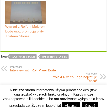
Wywiad z Rolfem Maierem
Bode oraz promocja płyty
Thirteen Stories!
Tagi
ROLF MAIER BODE
THIRTEEN STORIES
Poprzedni
Interview with Rolf Maier Bode
Następny
Projekt River’s Edge bojkotuje
Tesco!
Niniejsza strona internetowa używa plików cookies (tzw.
ciasteczka) w celach funkcjonalnych. Każdy może
zaakceptować pliki cookies albo ma możliwość wyłączenia ich w
przeglądarce. Życzę miłego dnia!
Akceptuj
Odrzuć
Copyright © 2008-2026 River's Edge.