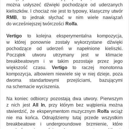
można usłyszeć dźwięki pochodzące od uderzanych
kieliszków. I chociaż nie jest to typowy, klasyczny utwór
RMB
, to jednak słychać w nim wiele nawiązań
do wcześniejszej twórczości
Rolfa
.
Vertigo
to kolejna eksperymentalna kompozycja,
w której ponownie zostały wykorzystane dźwięki
pochodzące od uderzeń w napełnione kieliszki.
Początek utworu utrzymany jest w klimacie
breakbeatowym i w takim pozostaje przez jego
większość czasu.
Vertigo
to raczej monotonna
kompozycja, albowiem niewiele się w niej dzieje, poza
dwoma standartowymi przejściami, bazującymi
na schemacie wyciszenia.
Na koniec odbiorcy pozostają dwa utwory. Pierwszym
z nich jest
All In
, przy którym bez wątpienia można
stwierdzić, że eksperymentom muzycznym
Rolfa
wciąż
nie ma końca. Odnajdziemy tutaj przede wszystkim
breakbeatowe i undergroundowe brzmienie, które