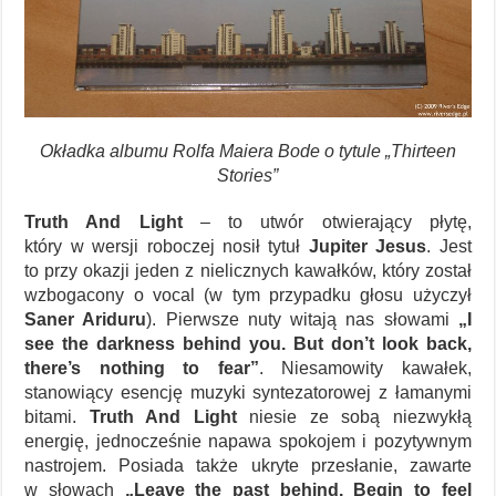
Okładka albumu Rolfa Maiera Bode o tytule „Thirteen
Stories”
Truth And Light
– to utwór otwierający płytę,
który w wersji roboczej nosił tytuł
Jupiter Jesus
. Jest
to przy okazji jeden z nielicznych kawałków, który został
wzbogacony o vocal (w tym przypadku głosu użyczył
Saner Ariduru
). Pierwsze nuty witają nas słowami
„I
see the darkness behind you. But don’t look back,
there’s nothing to fear”
. Niesamowity kawałek,
stanowiący esencję muzyki syntezatorowej z łamanymi
bitami.
Truth And Light
niesie ze sobą niezwykłą
energię, jednocześnie napawa spokojem i pozytywnym
nastrojem. Posiada także ukryte przesłanie, zawarte
w słowach
„Leave the past behind. Begin to feel