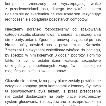
kompletnie zmęczony po wyczerpującej walce
z przeciwnościami losu, dlatego też wkrótce potem
udałem się do akademika na zasłużony sen, rezygnując
jednocześnie z oglądania pozostałych compotów.
Niedzielny poranek rozpoczęliśmy od spakowania
całego sprzętu, skonsumowania śniadania i pożegnania
się z partyzantami. Zgodnie z umową przyjechał po nas
Noise
, który odwiózł nas z powrotem do
Katowic
.
Zmęczeni i niewyspani wsiedliśmy wkrótce do pociągu,
by spędzić w nim kolejnych 8 godzin podróży. Pomimo
faktu, iż był to ostatni dzień wakacji, szczęśliwie
uniknęliśmy przepełnionych wagonów i spokojnie
mogliśmy dotrzeć do swoich domów.
Okazało się potem, iż na party place zostały powtórzone
wszystkie kompoty, poza kompotami z komody. Sytuacja
ta spowodowana była faktem, iż przez przeoczenie
nie został dostarczony na party place elektroniczny
system głosowania i zdecydowano o przeprowadzeniu