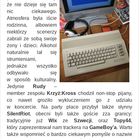
że nie dzieje się tam
nic ciekawego.
Atmosfera była iście
rodzinna, albowiem
niektórzy scenerzy
zabrali ze sobą swoje
żony i dzieci. Alkohol
naturalnie lał się
strumieniami,
jednakże wszystko
odbywało się
w sposób kulturalny.
Jedynie
Rudy
–
member zespołu
Krzyż:Kross
chodził non-stop pijany,
co nawet groziło wykluczeniem go z udziału
w koncercie. Na party place przybył także słynny
SilentRiot
, obecni byli także goście zza granicy:
tradycyjnie już
Wix
ze
Szwecji
, oraz
Topy44
,
który zaprezentował nam trackera na
GameBoy’a
. Warto
także wspomnieć o bardzo ciekawym pomyśle o nazwie