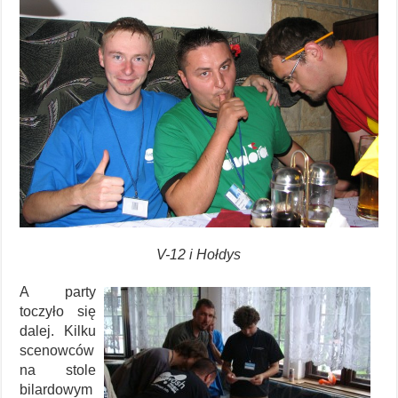
V-12 i Hołdys
A party
toczyło się
dalej. Kilku
scenowców
na stole
bilardowym