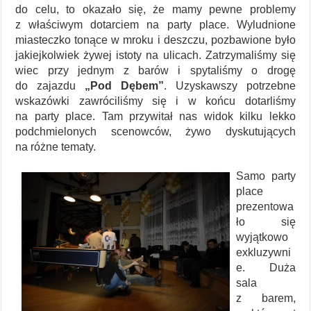
do celu, to okazało się, że mamy pewne problemy
z właściwym dotarciem na party place. Wyludnione
miasteczko tonące w mroku i deszczu, pozbawione było
jakiejkolwiek żywej istoty na ulicach. Zatrzymaliśmy się
wiec przy jednym z barów i spytaliśmy o drogę
do zajazdu
„Pod Dębem”
. Uzyskawszy potrzebne
wskazówki zawróciliśmy się i w końcu dotarliśmy
na party place. Tam przywitał nas widok kilku lekko
podchmielonych scenowców, żywo dyskutujących
na różne tematy.
Samo party
place
prezentowa
ło się
wyjątkowo
exkluzywni
e. Duża
sala
z barem,