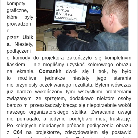
kompoty
graficzne,
które były
prowadzon
e
przez
Ubik
a
. Niestety,
podłączeni
e komody do projektora zakończyło się kompletnym
fiaskiem – nie mogliśmy uzyskać kolorowego obrazu
na ekranie.
Comankh
dwoił się i troił, by było
to możliwe, jednakże niestety jego starania
nie przyniosły oczekiwanego rezultatu. Byłem wówczas
już bardzo wykończony tymi wszystkimi problemami
związanymi ze sprzętem, dodatkowo niektóre osoby
bardzo mi przeszkadzały kręcąc się niepotrzebnie wokół
naszego organizatorskiego stolika. Zwracanie uwagi
nie pomagało, a jedynie pogłębiało moją frustrację.
Po kolejnych nieudanych próbach podłączenia obrazu
z
C64
na projektorze, zdecydowałem się postawić