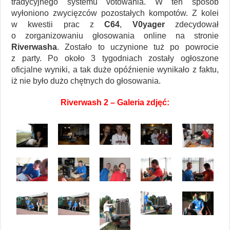
tradycyjnego systemu votowania. W ten sposób
wyłoniono zwycięzców pozostałych kompotów. Z kolei
w kwestii prac z
C64
,
V0yager
zdecydował
o zorganizowaniu głosowania online na stronie
Riverwasha
. Zostało to uczynione tuż po powrocie
z party. Po około 3 tygodniach zostały ogłoszone
oficjalne wyniki, a tak duże opóźnienie wynikało z faktu,
iż nie było dużo chętnych do głosowania.
Riverwash 2 – Galeria zdjęć: