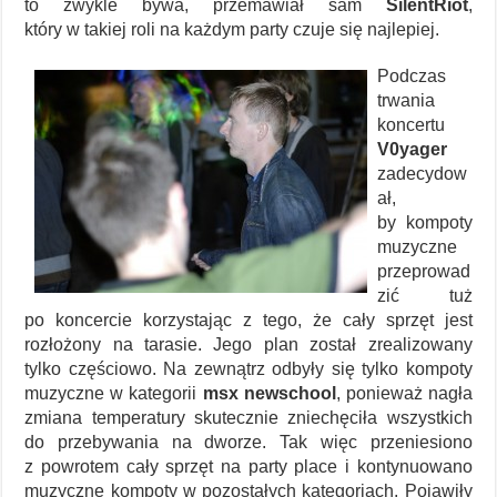
to zwykle bywa, przemawiał sam
SilentRiot
,
który w takiej roli na każdym party czuje się najlepiej.
Podczas
trwania
koncertu
V0yager
zadecydow
ał,
by kompoty
muzyczne
przeprowad
zić tuż
po koncercie korzystając z tego, że cały sprzęt jest
rozłożony na tarasie. Jego plan został zrealizowany
tylko częściowo. Na zewnątrz odbyły się tylko kompoty
muzyczne w kategorii
msx newschool
, ponieważ nagła
zmiana temperatury skutecznie zniechęciła wszystkich
do przebywania na dworze. Tak więc przeniesiono
z powrotem cały sprzęt na party place i kontynuowano
muzyczne kompoty w pozostałych kategoriach. Pojawiły