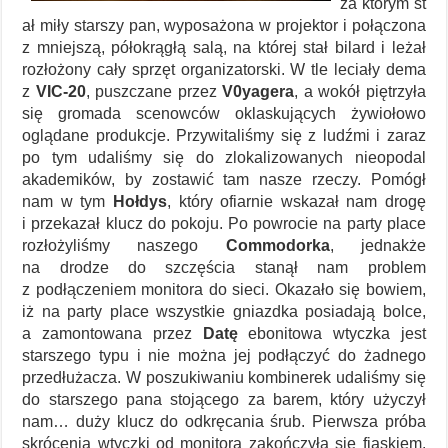
za którym st
ał miły starszy pan, wyposażona w projektor i połączona
z mniejszą, półokrągłą salą, na której stał bilard i leżał
rozłożony cały sprzęt organizatorski. W tle leciały dema
z
VIC-20
, puszczane przez
V0yagera
, a wokół piętrzyła
się gromada scenowców oklaskujących żywiołowo
oglądane produkcje. Przywitaliśmy się z ludźmi i zaraz
po tym udaliśmy się do zlokalizowanych nieopodal
akademików, by zostawić tam nasze rzeczy. Pomógł
nam w tym
Hołdys
, który ofiarnie wskazał nam drogę
i przekazał klucz do pokoju. Po powrocie na party place
rozłożyliśmy naszego
Commodorka
, jednakże
na drodze do szczęścia stanął nam problem
z podłączeniem monitora do sieci. Okazało się bowiem,
iż na party place wszystkie gniazdka posiadają bolce,
a zamontowana przez
Datę
ebonitowa wtyczka jest
starszego typu i nie można jej podłączyć do żadnego
przedłużacza. W poszukiwaniu kombinerek udaliśmy się
do starszego pana stojącego za barem, który użyczył
nam… duży klucz do odkręcania śrub. Pierwsza próba
skrócenia wtyczki od monitora zakończyła się fiaskiem.