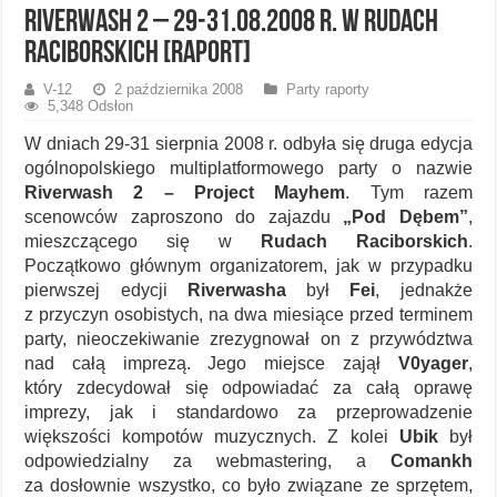
Riverwash 2 – 29-31.08.2008 r. w Rudach
Raciborskich [raport]
V-12
2 października 2008
Party raporty
5,348 Odsłon
W dniach 29-31 sierpnia 2008 r. odbyła się druga edycja
ogólnopolskiego multiplatformowego party o nazwie
Riverwash 2 – Project Mayhem
. Tym razem
scenowców zaproszono do zajazdu
„Pod Dębem”
,
mieszczącego się w
Rudach Raciborskich
.
Początkowo głównym organizatorem, jak w przypadku
pierwszej edycji
Riverwasha
był
Fei
, jednakże
z przyczyn osobistych, na dwa miesiące przed terminem
party, nieoczekiwanie zrezygnował on z przywództwa
nad całą imprezą. Jego miejsce zajął
V0yager
,
który zdecydował się odpowiadać za całą oprawę
imprezy, jak i standardowo za przeprowadzenie
większości kompotów muzycznych. Z kolei
Ubik
był
odpowiedzialny za webmastering, a
Comankh
za dosłownie wszystko, co było związane ze sprzętem,