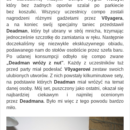
który bez żadnych oporów szalał po parkiecie
bez koszulki. Wszyscy uczestnicy compo zostali
nagrodzeni różnymi gadżetami przez
V0yagera
,
a na koniec swój specjalny taniec przedstawił
Deadman
, który był ubrany w strój mnicha, trzymając
jednocześnie szczotkę do zamiatania w ręku. Następnie
doczekaliśmy się niezwykle ekskluzywnego obiadu,
podawanego nam do stołów osobiście przez szefa baru.
Po udanej konsumpcji odbyło się compo zwane
„Deadman wróży z nut”
. Każdy z uczestników tuż
przed party miał podesłać
V0yagerowi
zestaw swoich
ulubionych utworów. Z nich powstały kilkuminutowe sety,
na podstawie których
Deadman
miał wróżyć na temat
danej osoby. Mój set, puszczony jako ostatni, okazał się
najbardziej ciekawym i najmilej ocenionym
przez
Deadmana
. Było mi więc z tego powodu bardzo
miło.