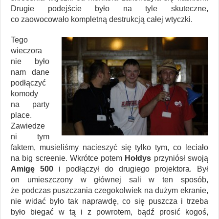
Drugie podejście było na tyle skuteczne,
co zaowocowało kompletną destrukcją całej wtyczki.
Tego
wieczora
nie było
nam dane
podłączyć
komody
na party
place.
Zawiedze
ni tym
faktem, musieliśmy nacieszyć się tylko tym, co leciało
na big screenie. Wkrótce potem
Hołdys
przyniósł swoją
Amigę 500
i podłączył do drugiego projektora. Był
on umieszczony w głównej sali w ten sposób,
że podczas puszczania czegokolwiek na dużym ekranie,
nie widać było tak naprawdę, co się puszcza i trzeba
było biegać w tą i z powrotem, bądź prosić kogoś,