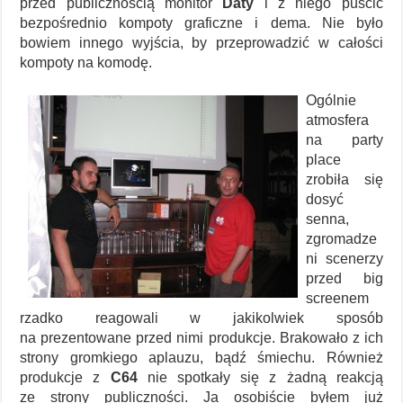
przed publicznością monitor
Daty
i z niego puścić
bezpośrednio kompoty graficzne i dema. Nie było
bowiem innego wyjścia, by przeprowadzić w całości
kompoty na komodę.
Ogólnie
atmosfera
na party
place
zrobiła się
dosyć
senna,
zgromadze
ni scenerzy
przed big
screenem
rzadko reagowali w jakikolwiek sposób
na prezentowane przed nimi produkcje. Brakowało z ich
strony gromkiego aplauzu, bądź śmiechu. Również
produkcje z
C64
nie spotkały się z żadną reakcją
ze strony publiczności. Ja osobiście byłem już