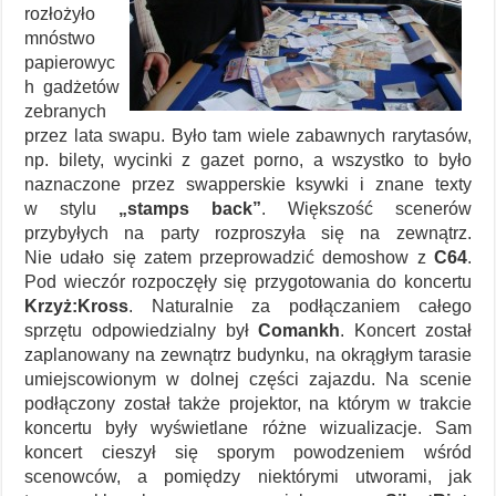
rozłożyło
mnóstwo
papierowyc
h gadżetów
zebranych
przez lata swapu. Było tam wiele zabawnych rarytasów,
np. bilety, wycinki z gazet porno, a wszystko to było
naznaczone przez swapperskie ksywki i znane texty
w stylu
„stamps back”
. Większość scenerów
przybyłych na party rozproszyła się na zewnątrz.
Nie udało się zatem przeprowadzić demoshow z
C64
.
Pod wieczór rozpoczęły się przygotowania do koncertu
Krzyż:Kross
. Naturalnie za podłączaniem całego
sprzętu odpowiedzialny był
Comankh
. Koncert został
zaplanowany na zewnątrz budynku, na okrągłym tarasie
umiejscowionym w dolnej części zajazdu. Na scenie
podłączony został także projektor, na którym w trakcie
koncertu były wyświetlane różne wizualizacje. Sam
koncert cieszył się sporym powodzeniem wśród
scenowców, a pomiędzy niektórymi utworami, jak