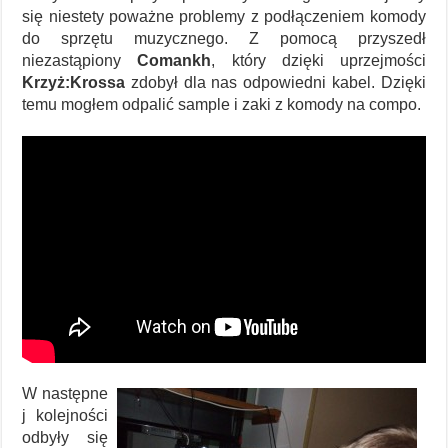
się niestety poważne problemy z podłączeniem komody
do sprzętu muzycznego. Z pomocą przyszedł
niezastąpiony
Comankh
, który dzięki uprzejmości
Krzyż:Krossa
zdobył dla nas odpowiedni kabel. Dzięki
temu mogłem odpalić sample i zaki z komody na compo.
W następne
j kolejności
odbyły się