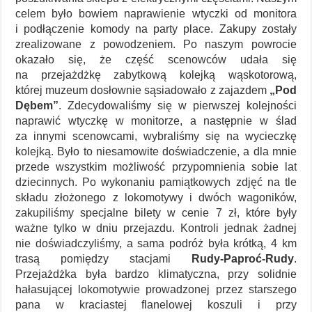
celem było bowiem naprawienie wtyczki od monitora
i podłączenie komody na party place. Zakupy zostały
zrealizowane z powodzeniem. Po naszym powrocie
okazało się, że część scenowców udała się
na przejażdżkę zabytkową kolejką wąskotorową,
której muzeum dosłownie sąsiadowało z zajazdem
„Pod
Dębem”
. Zdecydowaliśmy się w pierwszej kolejności
naprawić wtyczkę w monitorze, a następnie w ślad
za innymi scenowcami, wybraliśmy się na wycieczkę
kolejką. Było to niesamowite doświadczenie, a dla mnie
przede wszystkim możliwość przypomnienia sobie lat
dziecinnych. Po wykonaniu pamiątkowych zdjęć na tle
składu złożonego z lokomotywy i dwóch wagoników,
zakupiliśmy specjalne bilety w cenie 7 zł, które były
ważne tylko w dniu przejazdu. Kontroli jednak żadnej
nie doświadczyliśmy, a sama podróż była krótką, 4 km
trasą pomiędzy stacjami
Rudy-Paproć-Rudy
.
Przejażdżka była bardzo klimatyczna, przy solidnie
hałasującej lokomotywie prowadzonej przez starszego
pana w kraciastej flanelowej koszuli i przy