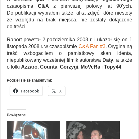
czasopisma
C&A
z pierwszej połowy lat 90’ych.
Do publikacji wybrałem także kilka zdjęć, które niestety
ze względu na brak miejsca, nie zostały dołączone
do treści.
Raport powstał 2 października 2008 r. i ukazał się on 1
listopada 2008 r. w czasopiśmie
C&A Fan #3
. Oryginalną
treść wzbogaciłem o pamiątkowy skan identa,
niepublikowany wcześniej filmik autorstwa
Daty
, a także
o fotki
Azzaro
,
Counta
,
Gorzygi
,
MoVeRa
i
Topy44
.
Podziel się ze znajomymi:
Facebook
X
Powiązane