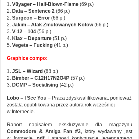
1.
V0yager – Half-Blown-Flame
(69 p.)
2.
Data – Sentence 2
(66 p.)
2.
Surgeon – Error
(66 p.)
2.
Jakim – Atak Zmutowanych Kotow
(66 p.)
3.
V-12 – 104
(56 p.)
4.
Klax – Departure
(51 p.)
5.
Vegeta – Fucking
(41 p.)
Graphics compo:
1.
JSL – Wizard
(83 p.)
2.
Bimber – C12H17N2O4P
(57 p.)
3.
DCMP – Socialising
(42 p.)
Lobo – I See You
– Praca zdyskwalifikowana, ponieważ
została opublikowana przez autora rok wcześniej
w Internecie.
Raport napisałem ekskluzywnie dla magazynu
Commodore & Amiga Fan #3
, który wydawany jest
w formacie
.pdf
i stanowi kontynuację legendarnego