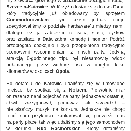
my z dworca głównego w
Szczecinie
pociągiem relacji
Szczecin-Katowice
. W
Krzyżu
dosiadł się do nas
Data
,
który tradycyjnie już obładowany był sprzętem
Commodorowskim
. Tym razem jednak oboje
zdecydowaliśmy o podziale hardaware’u między nami,
dlatego też ja zabrałem ze sobą stację dysków
oraz zasilacz, a
Data
zabrał komodę i monitor. Podróż
przebiegała spokojnie i była przepełniona tradycyjnie
scenowymi wspomnieniami z innych party. Jedyną
atrakcją 8-godzinnego tripu był niesamowity widok
połamanego przez wichurę lasu w obrębie kilku
kilometrów w okolicach
Opola
.
Po dotarciu do
Katowic
udaliśmy się w umówione
miejsce, by spotkać się z
Noisem
. Pierwotnie miał
on razem z nami pojechać na party, jednakże w ostatniej
chwili zrezygnował, ponieważ jak stwierdził –
nie skończył muzyki na konkurs. Jednakże nie chcąc
robić nam przykrości, zaofiarował się podwieźć nas
na party place, tak więc udaliśmy się jego samochodem
w kierunku
Rud Raciborskich
. Kiedy dotarliśmy