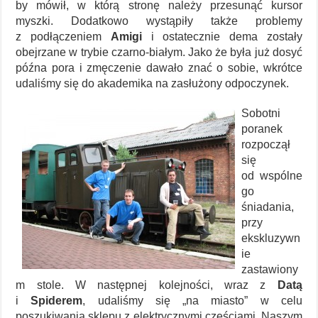
by mówił, w którą stronę należy przesunąć kursor
myszki. Dodatkowo wystąpiły także problemy
z podłączeniem
Amigi
i ostatecznie dema zostały
obejrzane w trybie czarno-białym. Jako że była już dosyć
późna pora i zmęczenie dawało znać o sobie, wkrótce
udaliśmy się do akademika na zasłużony odpoczynek.
Sobotni
poranek
rozpoczął
się
od wspólne
go
śniadania,
przy
ekskluzywn
ie
zastawiony
m stole. W następnej kolejności, wraz z
Datą
i
Spiderem
, udaliśmy się „na miasto” w celu
poszukiwania sklepu z elektrycznymi częściami. Naszym