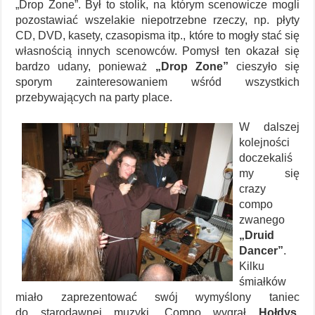
„Drop Zone”. Był to stolik, na którym scenowicze mogli
pozostawiać wszelakie niepotrzebne rzeczy, np. płyty
CD, DVD, kasety, czasopisma itp., które to mogły stać się
własnością innych scenowców. Pomysł ten okazał się
bardzo udany, ponieważ
„Drop Zone”
cieszyło się
sporym zainteresowaniem wśród wszystkich
przebywających na party place.
W dalszej
kolejności
doczekaliś
my się
crazy
compo
zwanego
„Druid
Dancer”
.
Kilku
śmiałków
miało zaprezentować swój wymyślony taniec
do starodawnej muzyki. Compo wygrał
Hołdys
,