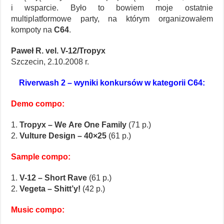
i wsparcie. Było to bowiem moje ostatnie
multiplatformowe party, na którym organizowałem
kompoty na
C64
.
Paweł R. vel. V-12/Tropyx
Szczecin, 2.10.2008 r.
Riverwash 2 – wyniki konkursów w kategorii C64:
Demo compo:
1.
Tropyx – We Are One Family
(71 p.)
2.
Vulture Design – 40×25
(61 p.)
Sample compo:
1.
V-12 – Short Rave
(61 p.)
2.
Vegeta – Shitt’y!
(42 p.)
Music compo: