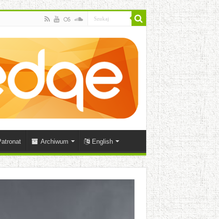
atronat
Archiwum
English