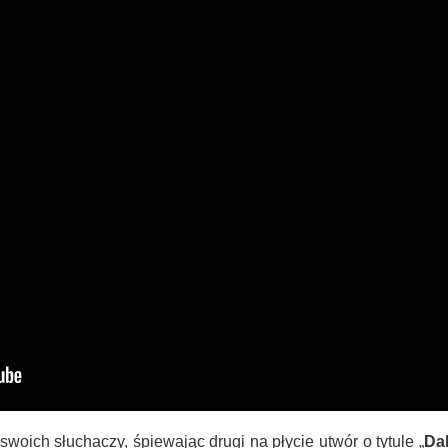
woich słuchaczy, śpiewając drugi na płycie utwór o tytule „
Da