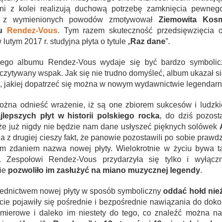
ni z kolei realizują duchową potrzebę zamknięcia pewnego
i z wymienionych powodów zmotywował
Ziemowita Kos
łu
Rendez-Vous
. Tym razem skuteczność przedsięwzięcia o
utym 2017 r. studyjna płyta o tytule „
Raz dane
”.
ego albumu Rendez-Vous wydaje się być bardzo symbolic
dczytywany wspak. Jak się nie trudno domyśleć, album ukazał si
ka, jakiej dopatrzeć się można w nowym wydawnictwie legendarne
można odnieść wrażenie, iż są one zbiorem sukcesów i ludzki
jlepszych płyt w historii polskiego rocka
, do dziś pozost
, że już nigdy nie będzie nam dane usłyszeć pięknych solówek
 a z drugiej cieszy fakt, że panowie pozostawili po sobie prawd
 zdaniem nazwa nowej płyty. Wielokrotnie w życiu bywa ta
. Zespołowi Rendez-Vous przydarzyła się tylko i wyłącz
nie
pozwoliło im zasłużyć na miano muzycznej legendy
.
rednictwem nowej płyty w sposób symboliczny
oddać hołd ni
łycie pojawiły się pośrednie i bezpośrednie nawiązania do do
mierowe i daleko im niestety do tego, co znaleźć można na