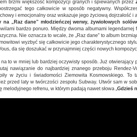
iem brzmi większość kompozycji granych i śpiewanych przez
ostrzegać tego całkowicie w sposób negatywny. Współcze
uchowy i emocjonalny oraz wskazuje jego życiową dojrzałość i a
y na „Raz dane” młodzieńczej werwy, żywiołowych solówe
 chwilami bardzo ponuro. Między dwoma albumami legendarnej 
zyczna. Nie oznacza to wcale, że „Raz dane” to album brzmiąc
mowitowi wyzbyć się całkowicie jego charakterystycznego sty
Vous, da się doszukać w przynajmniej części nowych kompozycj
a to w mniej lub bardziej oczywisty sposób. Już otwierający p
utaj nawiązanie do najbardziej znanego przeboju Rendez-Vou
tąpiły w życiu i świadomości Ziemowita Kosmowskiego. To t
wnież przed laty w twórczości zespołu Subway. Utwór sam w sob
ię melodyjnego refrenu, w którym padają nawet słowa „
Gdzieś n