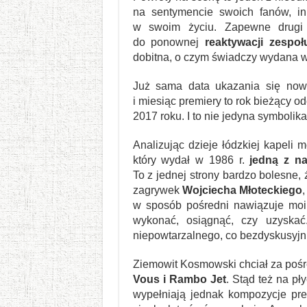
na sentymencie swoich fanów, in
w swoim życiu. Zapewne drug
do ponownej
reaktywacji zespo
dobitna, o czym świadczy wydana w l
Już sama data ukazania się now
i miesiąc premiery to rok bieżący o
2017 roku. I to nie jedyna symboli
Analizując dzieje łódzkiej kapeli 
który wydał w 1986 r.
jedną z na
To z jednej strony bardzo bolesne
zagrywek
Wojciecha Młoteckiego
,
w sposób pośredni nawiązuje moim
wykonać, osiągnąć, czy uzyskać
niepowtarzalnego, co bezdyskusyj
Ziemowit Kosmowski chciał za poś
Vous i Rambo Jet
. Stąd też na p
wypełniają jednak kompozycje pre