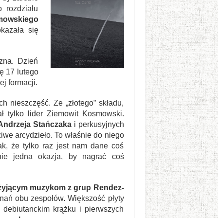
 rozdziału
mowskiego
kazała się
zna. Dzień
ę 17 lutego
j formacji.
ch nieszczęść. Ze „złotego” składu,
ał tylko lider Ziemowit Kosmowski.
Andrzeja Stańczaka
i perkusyjnych
ziwe arcydzieło. To właśnie do niego
k, że tylko raz jest nam dane coś
nie jedna okazja, by nagrać coś
eżyjącym muzykom z grup Rendez-
konań obu zespołów. Większość płyty
 debiutanckim krążku i pierwszych