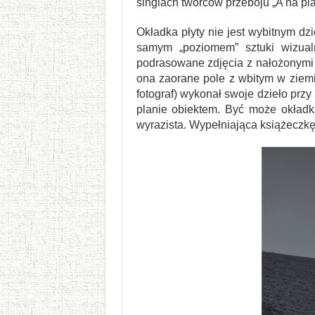
singlach twórców przeboju „A na p
Okładka płyty nie jest wybitnym d
samym „poziomem” sztuki wizualn
podrasowane zdjęcia z nałożonymi n
ona zaorane pole z wbitym w ziemi
fotograf) wykonał swoje dzieło prz
planie obiektem. Być może okładka
wyrazista. Wypełniająca książeczkę