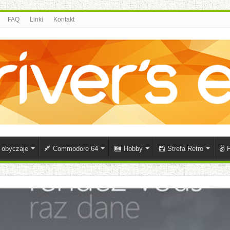
FAQ
Linki
Kontakt
i obyczaje
Commodore 64
Hobby
Strefa Retro
P