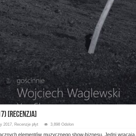
7) [recenzja]
y 2017
,
Recenzje płyt
3,898 Odsłon
łącznych elementów muzycznego show-biznesu. Jedni wracają,