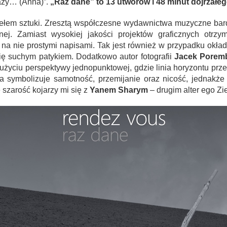
laży… (Anna)”.
„Raz dane” to 13 utworów i 48 minut dojrzałeg
ziełem sztuki. Zresztą współczesne wydawnictwa muzyczne bar
ej. Zamiast wysokiej jakości projektów graficznych otrzym
a nie prostymi napisami. Tak jest również w przypadku okład
ę suchym patykiem. Dodatkowo autor fotografii
Jacek Porem
y użyciu perspektywy jednopunktowej, gdzie linia horyzontu pr
 symbolizuje samotność, przemijanie oraz nicość, jednakże 
 szarość kojarzy mi się z
Yanem Sharym
– drugim alter ego Zi