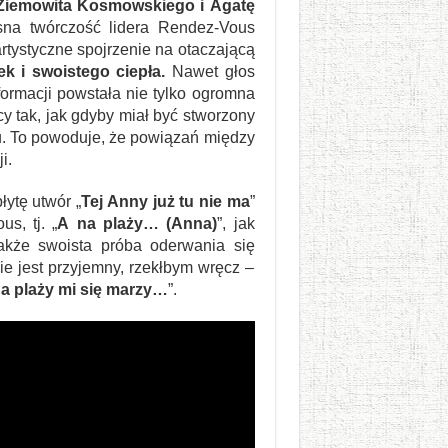
Ziemowita Kosmowskiego i Agatę
sna twórczość lidera Rendez-Vous
rtystyczne spojrzenie na otaczającą
k i swoistego ciepła.
Nawet głos
formacji powstała nie tylko ogromna
y tak, jak gdyby miał być stworzony
lu. To powoduje, że powiązań między
i.
łytę utwór „
Tej Anny już tu nie ma
”
s, tj. „
A na plaży… (Anna)
”, jak
akże swoista próba oderwania się
ie jest przyjemny, rzekłbym wręcz –
a plaży mi się marzy…
”.