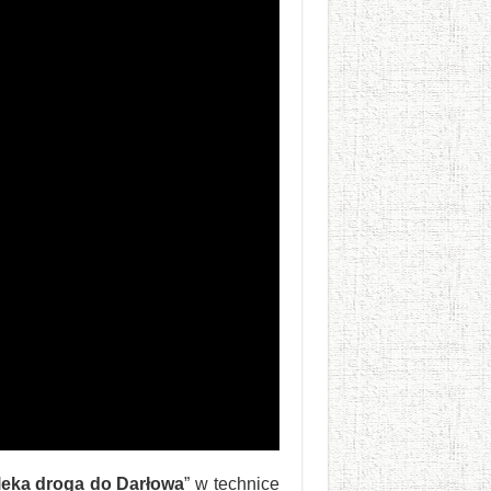
leka droga do Darłowa
” w technice