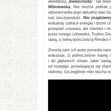
określenia „
melancholia
”. Tak bow
Wiśniewską
. Nie można jednak p
odzwierciedla jego aktualny stan d
nas rzeczywistość.
Nie znajdziem
wokalisty zatracił energię i brzmi
przepaść czasowa, ale również i mu
przez innego człowieka. Trudno Zie
starą, a nową twórczością Rendez-
Zresztą sam ich autor pozwala nam n
wskazuje, iż jednocześnie mamy t
i do głębokich zmian, jakie nas
od nostalgii, przewijającej się ró
radiowy. Szczególnie miło słucha s