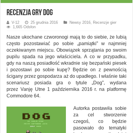
Recenzja gry Dog
V-12
25 grudnia 2016
Newsy 2016
,
Recenzje gier
1,665 Odsłon
Nasze ukochane czworonogi mają to do siebie, że lubią
często pozostawiać po sobie „pamiątki” w najmniej
oczekiwanym miejscu. Obowiązek sprzątania po swoim
pupilu spada na jego właściciela. A co w przypadku,
gdy na naszą posiadłość wkradnie się bezpański piesek
i pozostawi po sobie kupę? Będzie on z pewnością
ścigany przez gospodarza aż do upadłego. I właśnie taki
scenariusz posiada gra o tytule „Dog”, wydana
przez Vanję Utne 1 października 2016 r. na platformę
Commodore 64.
Autorka postawiła sobie
za cel stworzenie
czegoś, co będzie
pasowało do tematyki