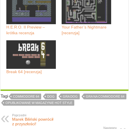
H.E.R.O. II Preview –
Your Father’s Nightmare
krótka recenzja
[recenzja]
Break 64 [recenzja]
Tagi
COMMODORE 64
DOG
GRA DOG
GRA NA COMMODORE 64
OPUBLIKOWANE W MAGAZYNIE HOT STYLE
Poprzedni
Marek Biliński powrócił
z przyszłości!
Następny