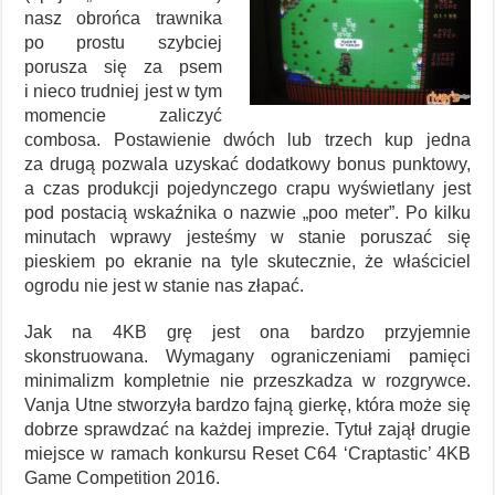
nasz obrońca trawnika
po prostu szybciej
porusza się za psem
i nieco trudniej jest w tym
momencie zaliczyć
combosa. Postawienie dwóch lub trzech kup jedna
za drugą pozwala uzyskać dodatkowy bonus punktowy,
a czas produkcji pojedynczego crapu wyświetlany jest
pod postacią wskaźnika o nazwie „poo meter”. Po kilku
minutach wprawy jesteśmy w stanie poruszać się
pieskiem po ekranie na tyle skutecznie, że właściciel
ogrodu nie jest w stanie nas złapać.
Jak na 4KB grę jest ona bardzo przyjemnie
skonstruowana. Wymagany ograniczeniami pamięci
minimalizm kompletnie nie przeszkadza w rozgrywce.
Vanja Utne stworzyła bardzo fajną gierkę, która może się
dobrze sprawdzać na każdej imprezie. Tytuł zajął drugie
miejsce w ramach konkursu Reset C64 ‘Craptastic’ 4KB
Game Competition 2016.