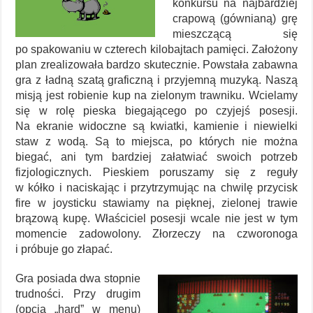
konkursu na najbardziej
crapową (gównianą) grę
mieszczącą się
po spakowaniu w czterech kilobajtach pamięci. Założony
plan zrealizowała bardzo skutecznie. Powstała zabawna
gra z ładną szatą graficzną i przyjemną muzyką. Naszą
misją jest robienie kup na zielonym trawniku. Wcielamy
się w rolę pieska biegającego po czyjejś posesji.
Na ekranie widoczne są kwiatki, kamienie i niewielki
staw z wodą. Są to miejsca, po których nie można
biegać, ani tym bardziej załatwiać swoich potrzeb
fizjologicznych. Pieskiem poruszamy się z reguły
w kółko i naciskając i przytrzymując na chwilę przycisk
fire w joysticku stawiamy na pięknej, zielonej trawie
brązową kupę. Właściciel posesji wcale nie jest w tym
momencie zadowolony. Złorzeczy na czworonoga
i próbuje go złapać.
Gra posiada dwa stopnie
trudności. Przy drugim
(opcja „hard” w menu)