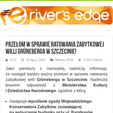
Przełom w sprawie ratowania zabytkowej
willi Grüneberga w Szczecinie!
V-12
29 lipca 2010
Newsy 2010
3,337 Odsłon
Jako pierwszy z niezwykłą radością informuję,
że nastąpił bardzo ważny przełom w sprawie ratowania
zabytkowej willi
Grüneberga w Szczecinie
. Nadeszła
bowiem odpowiedź z
Ministerstwa Kultury
i Dziedzictwa Narodowego
, zgodnie z którą:
następuje
wycofanie zgody Wojewódzkiego
Konserwatora Zabytków, zezwalającej
na wyburzenie budynku przy ul. Batalionów