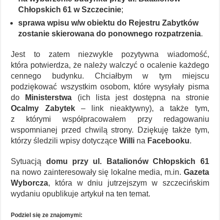
Chłopskich 61 w Szczecinie
;
sprawa wpisu w/w obiektu do Rejestru Zabytków
zostanie skierowana do ponownego rozpatrzenia
.
Jest to zatem niezwykle pozytywna wiadomość,
która potwierdza, że należy walczyć o ocalenie każdego
cennego budynku. Chciałbym w tym miejscu
podziękować wszystkim osobom, które wysyłały pisma
do
Ministerstwa
(ich lista jest dostępna na stronie
Ocalmy Zabytek
– link nieaktywny), a także tym,
z którymi współpracowałem przy redagowaniu
wspomnianej przed chwilą strony. Dziękuję także tym,
którzy śledzili wpisy dotyczące
Willi
na
Facebooku
.
Sytuacją
domu przy ul. Batalionów Chłopskich 61
na nowo zainteresowały się lokalne media, m.in.
Gazeta
Wyborcza
, która w dniu jutrzejszym w szczecińskim
wydaniu opublikuje artykuł na ten temat.
Podziel się ze znajomymi: