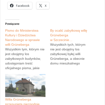
Facebook
X
Powiązane
Pismo do Ministerstwa
By ocalić zabytkową willę
Kultury i Dziedzictwa
Grüneberga
Narodowego w sprawie
w Szczecinie…
willi Grüneberga
Wszystkich tych, którym
Wszystkim tym, którym nie
nie jest obojętny los
jest obojętny los
zabytkowej byłej willi
zabytkowych budynków,
Grüneberga, a obecnie
udostępniam treść
domu mieszkalnego
oficjalnego pisma, jakie
rodziny Kępińskich,
wystosowałem do
zapraszam na nowo
Ministerstwa Kultury i
powstałą witrynę
Dziedzictwa Narodowego
internetową
w sprawie szczecińskiej
http://domkepinskich.ubf.pl
willi Grüneberga (słynnego
/ (link nieaktywny), gdzie
przed wojną
odnajdziecie informacje na
Willa Grüneberga
organmistrza). Zachęcam
temat historii budynku, jak
przesunięta niezgodnie