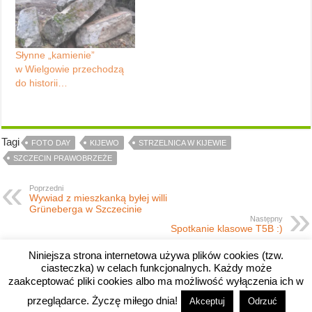
Słynne „kamienie”
w Wielgowie przechodzą
do historii…
Tagi
FOTO DAY
KIJEWO
STRZELNICA W KIJEWIE
SZCZECIN PRAWOBRZEŻE
Poprzedni
Wywiad z mieszkanką byłej willi
Grüneberga w Szczecinie
Następny
Spotkanie klasowe T5B :)
Niniejsza strona internetowa używa plików cookies (tzw.
ciasteczka) w celach funkcjonalnych. Każdy może
zaakceptować pliki cookies albo ma możliwość wyłączenia ich w
przeglądarce. Życzę miłego dnia!
Akceptuj
Odrzuć
Copyright © 2008-2026 River's Edge.