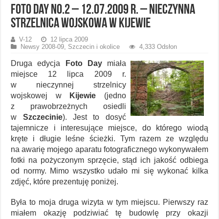
Foto Day No.2 – 12.07.2009 r. – nieczynna
strzelnica wojskowa w Kijewie
V-12
12 lipca 2009
Newsy 2008-09
,
Szczecin i okolice
4,333 Odsłon
Druga edycja
Foto Day
miała
miejsce 12 lipca 2009 r.
w nieczynnej strzelnicy
wojskowej w
Kijewie
(jedno
z prawobrzeżnych osiedli
w
Szczecinie
). Jest to dosyć
tajemnicze i interesujące miejsce, do którego wiodą
kręte i długie leśne ścieżki. Tym razem ze względu
na awarię mojego aparatu fotograficznego wykonywałem
fotki na pożyczonym sprzęcie, stąd ich jakość odbiega
od normy. Mimo wszystko udało mi się wykonać kilka
zdjęć, które prezentuję poniżej.
Była to moja druga wizyta w tym miejscu. Pierwszy raz
miałem okazję podziwiać tę budowlę przy okazji