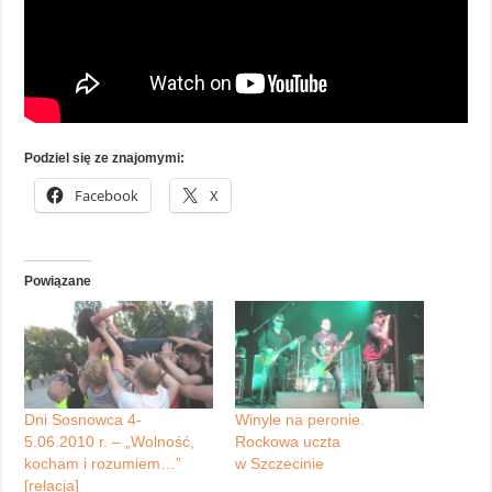
Podziel się ze znajomymi:
Facebook
X
Powiązane
Dni Sosnowca 4-
Winyle na peronie.
5.06.2010 r. – „Wolność,
Rockowa uczta
kocham i rozumiem…”
w Szczecinie
[relacja]