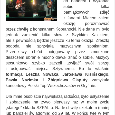
do barierek i wykonać
sobie kilka
pamiątkowych zdjęć
z fanami. Miałem zatem
okazję porozmawiać
przez chwilę z frontmanem Kobranocki. Nie dane mi było
jednak zamienić kilku słów z Szybkim Kazikiem,
ale z pewnością będzie jeszcze ku temu okazja. Zresztą
pogoda nie sprzyjała muzycznym spotkaniom.
Przenikliwy chłód potęgowany przez zmoczone
deszczem ubranie mocno dawał znać o sobie. Muzycy
stosunkowo szybko zaczęli „zwijać” swój sprzęt
i ustępować miejsca Sztywnemu. Bo to właśnie
formacja Leszka Nowaka, Jarosława Kisińskiego,
Pawła Nazimka i Zbigniewa Ciaputy
zamykała
koncertowy Polski Top Wszechczasów w Gryfinie.
Dla mnie osobiście największą radością było usłyszenie
i zobaczenie na żywo pierwszy raz w moim życiu
„starego” składu SZPAL-a. Na tę chwilę czekałem (mniej
lub bardziej świadomie) od 29 lat. W końcu tyle w tym