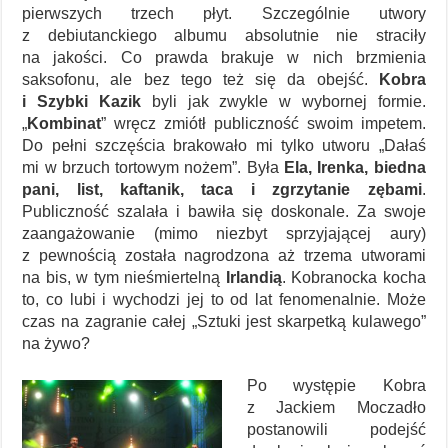
pierwszych trzech płyt. Szczególnie utwory
z debiutanckiego albumu absolutnie nie straciły
na jakości. Co prawda brakuje w nich brzmienia
saksofonu, ale bez tego też się da obejść.
Kobra
i Szybki Kazik
byli jak zwykle w wybornej formie.
„
Kombinat
” wręcz zmiótł publiczność swoim impetem.
Do pełni szczęścia brakowało mi tylko utworu „Dałaś
mi w brzuch tortowym nożem”. Była
Ela, Irenka, biedna
pani, list, kaftanik, taca i zgrzytanie zębami
.
Publiczność szalała i bawiła się doskonale. Za swoje
zaangażowanie (mimo niezbyt sprzyjającej aury)
z pewnością została nagrodzona aż trzema utworami
na bis, w tym nieśmiertelną
Irlandią
. Kobranocka kocha
to, co lubi i wychodzi jej to od lat fenomenalnie. Może
czas na zagranie całej „Sztuki jest skarpetką kulawego”
na żywo?
Po występie Kobra
z Jackiem Moczadło
postanowili podejść