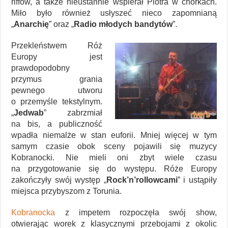
riffów, a także nieustannie wspierał Piotra w chórkach.
Miło było również usłyszeć nieco zapomnianą
„
Anarchię
” oraz „
Radio młodych bandytów
”.
Przekleństwem Róż
Europy jest
prawdopodobny
przymus grania
pewnego utworu
o przemyśle tekstylnym.
„
Jedwab
” zabrzmiał
na bis, a publiczność
wpadła niemalże w stan euforii. Mniej więcej w tym
samym czasie obok sceny pojawili się muzycy
Kobranocki. Nie mieli oni zbyt wiele czasu
na przygotowanie się do występu. Róże Europy
zakończyły swój występ „
Rock’n’rollowcami
” i ustąpiły
miejsca przybyszom z Torunia.
Kobranocka
z impetem rozpoczęła swój show,
otwierając worek z klasycznymi przebojami z okolic