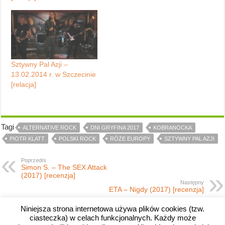
Sztywny Pal Azji –
13.02.2014 r. w Szczecinie
[relacja]
Tagi
ALTERNATIVE ROCK
DNI GRYFINA 2017
KOBRANOCKA
PIOTR KLATT
POLSKI ROCK
RÓŻE EUROPY
SZTYWNY PAL AZJI
Poprzedni
Simon S. – The SEX Attack
(2017) [recenzja]
Następny
ETA – Nigdy (2017) [recenzja]
Niniejsza strona internetowa używa plików cookies (tzw.
ciasteczka) w celach funkcjonalnych. Każdy może