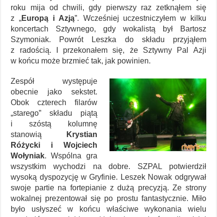
roku mija od chwili, gdy pierwszy raz zetknąłem się
z „
Europą i Azją
”. Wcześniej uczestniczyłem w kilku
koncertach Sztywnego, gdy wokalistą był Bartosz
Szymoniak. Powrót Leszka do składu przyjąłem
z radością. I przekonałem się, że Sztywny Pal Azji
w końcu może brzmieć tak, jak powinien.
Zespół występuje
obecnie jako sekstet.
Obok czterech filarów
„starego” składu piątą
i szóstą kolumnę
stanowią
Krystian
Różycki i Wojciech
Wołyniak
. Wspólna gra
wszystkim wychodzi na dobre. SZPAL potwierdził
wysoką dyspozycję w Gryfinie. Leszek Nowak odgrywał
swoje partie na fortepianie z dużą precyzją. Ze strony
wokalnej prezentował się po prostu fantastycznie. Miło
było usłyszeć w końcu właściwe wykonania wielu