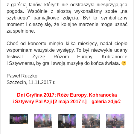
z garścią fanów, których nie odstraszyła niesprzyjająca
pogoda. Wspólnie z siostrą wykonaliśmy sobie „na
szybkiego” pamiątkowe zdjęcia. Był to symboliczny
moment i cieszę się, że kolejne marzenie mogę uznać
za spełnione.
Choć od koncertu minęło kilka miesięcy, nadal ciepło
wspominam wszystkie występy. To był niezwykle udany
festiwal. Życzę Różom Europy, Kobranocce
i Sztywnemu, by grali swoją muzykę do końca świata.
Paweł Ruczko
Szczecin, 11.11.2017 r.
Dni Gryfina 2017: Róże Europy, Kobranocka
i Sztywny Pal Azji [2 maja 2017 r.] – galeria zdjęć: