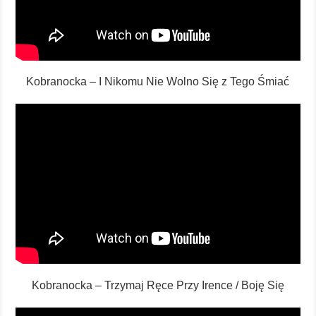
Kobranocka – I Nikomu Nie Wolno Się z Tego Śmiać
Kobranocka – Trzymaj Ręce Przy Irence / Boję Się