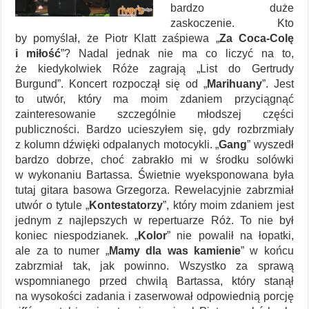
bardzo duże
zaskoczenie. Kto
by pomyślał, że Piotr Klatt zaśpiewa „
Za Coca-Colę
i miłość
”? Nadal jednak nie ma co liczyć na to,
że kiedykolwiek Róże zagrają „List do Gertrudy
Burgund”. Koncert rozpoczął się od „
Marihuany
”. Jest
to utwór, który ma moim zdaniem przyciągnąć
zainteresowanie szczególnie młodszej części
publiczności. Bardzo ucieszyłem się, gdy rozbrzmiały
z kolumn dźwięki odpalanych motocykli. „
Gang
” wyszedł
bardzo dobrze, choć zabrakło mi w środku solówki
w wykonaniu Bartassa. Świetnie wyeksponowana była
tutaj gitara basowa Grzegorza. Rewelacyjnie zabrzmiał
utwór o tytule „
Kontestatorzy
”, który moim zdaniem jest
jednym z najlepszych w repertuarze Róż. To nie był
koniec niespodzianek. „
Kolor
” nie powalił na łopatki,
ale za to numer „
Mamy dla was kamienie
” w końcu
zabrzmiał tak, jak powinno. Wszystko za sprawą
wspomnianego przed chwilą Bartassa, który stanął
na wysokości zadania i zaserwował odpowiednią porcję