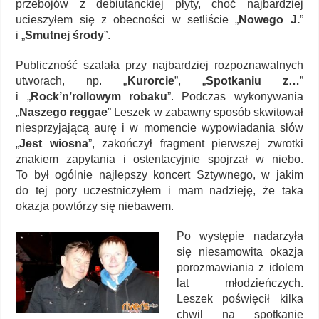
przebojów z debiutanckiej płyty, choć najbardziej
ucieszyłem się z obecności w setliście „
Nowego J.
”
i „
Smutnej środy
”.
Publiczność szalała przy najbardziej rozpoznawalnych
utworach, np. „
Kurorcie
”, „
Spotkaniu z…
”
i „
Rock’n’rollowym robaku
”. Podczas wykonywania
„
Naszego reggae
” Leszek w zabawny sposób skwitował
niesprzyjającą aurę i w momencie wypowiadania słów
„
Jest wiosna
”, zakończył fragment pierwszej zwrotki
znakiem zapytania i ostentacyjnie spojrzał w niebo.
To był ogólnie najlepszy koncert Sztywnego, w jakim
do tej pory uczestniczyłem i mam nadzieję, że taka
okazja powtórzy się niebawem.
Po występie nadarzyła
się niesamowita okazja
porozmawiania z idolem
lat młodzieńczych.
Leszek poświęcił kilka
chwil na spotkanie