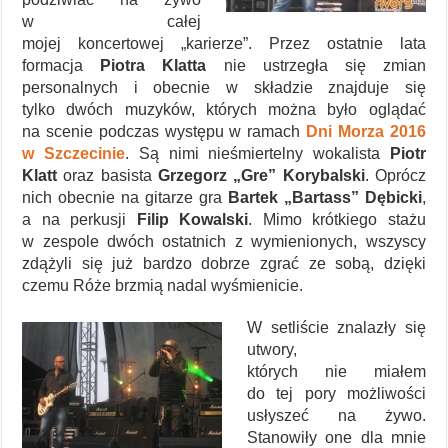
w całej
mojej koncertowej „karierze”. Przez ostatnie lata
formacja
Piotra Klatta
nie ustrzegła się zmian
personalnych i obecnie w składzie znajduje się
tylko dwóch muzyków, których można było oglądać
na scenie podczas występu w ramach
Dni Morza 2016
w Szczecinie
. Są nimi nieśmiertelny wokalista
Piotr
Klatt
oraz basista
Grzegorz „Gre” Korybalski
. Oprócz
nich obecnie na gitarze gra
Bartek „Bartass” Dębicki
,
a na perkusji
Filip Kowalski
. Mimo krótkiego stażu
w zespole dwóch ostatnich z wymienionych, wszyscy
zdążyli się już bardzo dobrze zgrać ze sobą, dzięki
czemu Róże brzmią nadal wyśmienicie.
W setliście znalazły się
utwory,
których nie miałem
do tej pory możliwości
usłyszeć na żywo.
Stanowiły one dla mnie