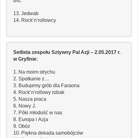
Bis:
13. Jedwab
14. Rock’n’rollowcy
Setlista zespołu Sztywny Pal Azji – 2.05.2017 r.
w Gryfinie:
1. Na moim strychu
2. Spotkanie z…
3. Budujemy grób dla Faraona
4. Rock’n’rollowy robak
5. Nasza praca
6. Nowy J.
7. Póki młodość w nas
8. Europa i Azja
9. Obóz
10. Piękna dekada samobójców