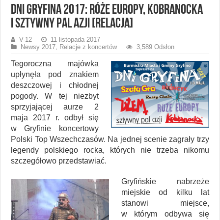
Dni Gryfina 2017: Róże Europy, Kobranocka
i Sztywny Pal Azji [relacja]
V-12
11 listopada 2017
Newsy 2017
,
Relacje z koncertów
3,589 Odsłon
Tegoroczna majówka
upłynęła pod znakiem
deszczowej i chłodnej
pogody. W tej niezbyt
sprzyjającej aurze 2
maja 2017 r. odbył się
w Gryfinie koncertowy
Polski Top Wszechczasów. Na jednej scenie zagrały trzy
legendy polskiego rocka, których nie trzeba nikomu
szczegółowo przedstawiać.
Gryfińskie nabrzeże
miejskie od kilku lat
stanowi miejsce,
w którym odbywa się