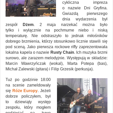
cykliczna impreza
o nazwie Dni Gryfina.
Gwiazdą pierwszego
dnia wydarzenia był
zespół
Dżem
. 2 maja narzekać można było
tylko i wyłącznie na pochmurne niebo i niską
temperaturę. Nie odstraszyło to jednak miłośników
dobrego brzmienia, którzy stosunkowo licznie stawili się
pod sceną. Jako pierwsza rockowe riffy zaprezentowała
lokalna kapela o nazwie
Rusty Chain
. Ich muzyka brzmi
surowo, ale zarazem melodyjnie. Występują w składzie:
Marcin Wawrzyńczak (wokal), Marta Potepa (bas),
Michał Zalewski (gitara) i Filip Grzesik (perkusja).
Tuż po godzinie 18:00
na scenie zameldowały
się
Róże Europy
. Jeżeli
dobrze policzyłem, był
to dziewiąty występ
zespołu, który mogłem
podziwiać na żywo