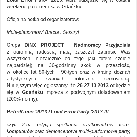
weekend października w Gdańsku.
Oficjalna notka od organizatorów:
Multi-platformowi Bracia i Siostry!
Grupa
DiNX PROJECT
i
Nadmorscy Przyjaciele
z ogromną radością mają zaszczyt zaprosić Was
wszystkich (niezależnie od tego jaki totem czcicie
najbardziej) na 36-godzinny skok w przeszłość,
w okolice lat 80-tych i 90-tych oraz w krainę doznań
artystycznych zwanych potocznie demosceną.
Niniejszym więc ogłaszamy, że
26-27.10.2013
odbędzie
się w
Gdańsku
impreza z podwójnym doładowaniem
(200% normy):
RetroKomp ’2013 / Load Error Party ’2013 !!!
czyli 2-ga edycja spotkania użytkowników retro-
komputerów oraz demoscenowe multi-platformowe party,