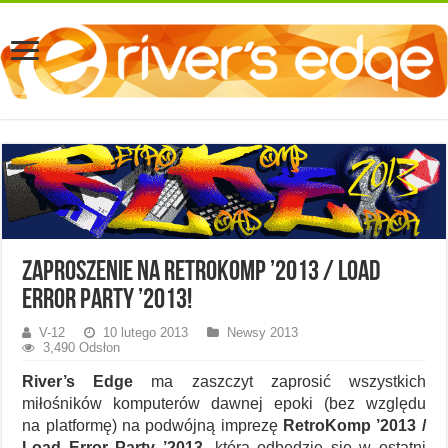
Zaproszenie na RetroKomp ’2013 / Load
Error Party ’2013!
V-12
10 lutego 2013
Newsy 2013
3,490 Odsłon
River’s Edge
ma zaszczyt zaprosić wszystkich
miłośników komputerów dawnej epoki (bez względu
na platformę) na podwójną imprezę
RetroKomp ’2013 /
Load Error Party ’2013
, która odbędzie się w ostatni