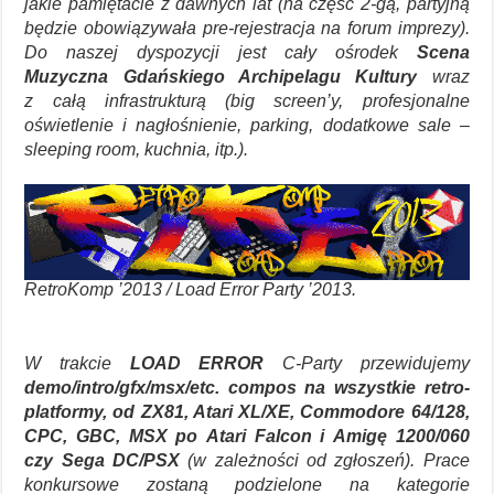
jakie pamiętacie z dawnych lat (na część 2-gą, partyjną
będzie obowiązywała pre-rejestracja na forum imprezy).
Do naszej dyspozycji jest cały ośrodek
Scena
Muzyczna Gdańskiego Archipelagu Kultury
wraz
z całą infrastrukturą (big screen’y, profesjonalne
oświetlenie i nagłośnienie, parking, dodatkowe sale –
sleeping room, kuchnia, itp.).
RetroKomp ’2013 / Load Error Party ’2013.
W trakcie
LOAD ERROR
C-Party przewidujemy
demo/intro/gfx/msx/etc. compos na wszystkie retro-
platformy, od ZX81, Atari XL/XE, Commodore 64/128,
CPC, GBC, MSX po Atari Falcon i Amigę 1200/060
czy Sega DC/PSX
(w zależności od zgłoszeń). Prace
konkursowe zostaną podzielone na kategorie