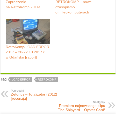
Zaproszenie
RETROKOMP – nowe
na RetroKomp 2014!
czasopismo
o mikrokomputerach
RetroKomp/LOAD ERROR
2017 – 20-22.10.2017 r.
w Gdańsku [raport]
Tagi
LOAD ERROR
RETROKOMP
Poprzedni
Zetorius – Totalizetor (2012)
[recenzja]
Następny
Premiera najnowszego klipu
The Shipyard – Oyster Card!