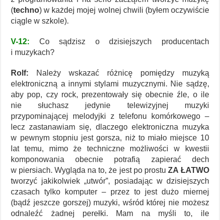
(
techno
) w każdej mojej wolnej chwili (byłem oczywiście
ciągle w szkole).
V-12:
Co sądzisz o dzisiejszych producentach
i muzykach?
Rolf:
Należy wskazać różnicę pomiędzy muzyką
elektroniczną a innymi stylami muzycznymi. Nie sądzę,
aby pop, czy rock, prezentowały się obecnie źle, o ile
nie słuchasz jedynie telewizyjnej muzyki
przypominającej melodyjki z telefonu komórkowego –
lecz zastanawiam się, dlaczego elektroniczna muzyka
w pewnym stopniu jest gorsza, niż to miało miejsce 10
lat temu, mimo że techniczne możliwości w kwestii
komponowania obecnie potrafią zapierać dech
w piersiach. Wygląda na to, że jest po prostu
ZA ŁATWO
tworzyć jakikolwiek „utwór”, posiadając w dzisiejszych
czasach tylko komputer – przez to jest dużo miernej
(bądź jeszcze gorszej) muzyki, wśród której nie możesz
odnaleźć żadnej perełki. Mam na myśli to, ile