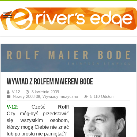
Wywiad z Rolfem Maierem Bode
V-12
3 kwietnia 2009
Newsy 2008-09
,
Wywiady muzyczne
5,110 Odsłon
V-12:
Cześć
Rolf
!
Czy mógłbyś przedstawić
się wszystkim osobom,
którzy mogą Ciebie nie znać
lub po prostu nie pamiętać?