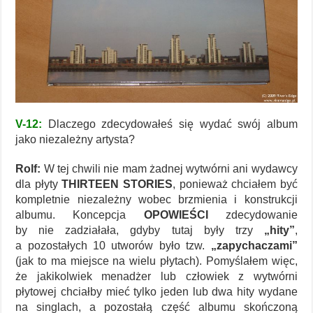
V-12:
Dlaczego zdecydowałeś się wydać swój album
jako niezależny artysta?
Rolf:
W tej chwili nie mam żadnej wytwórni ani wydawcy
dla płyty
THIRTEEN STORIES
, ponieważ chciałem być
kompletnie niezależny wobec brzmienia i konstrukcji
albumu. Koncepcja
OPOWIEŚCI
zdecydowanie
by nie zadziałała, gdyby tutaj były trzy
„hity”
,
a pozostałych 10 utworów było tzw.
„zapychaczami”
(jak to ma miejsce na wielu płytach). Pomyślałem więc,
że jakikolwiek menadżer lub człowiek z wytwórni
płytowej chciałby mieć tylko jeden lub dwa hity wydane
na singlach, a pozostałą część albumu skończoną