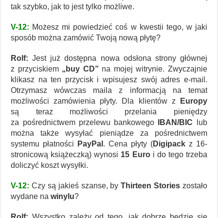
tak szybko, jak to jest tylko możliwe.
V-12:
Możesz mi powiedzieć coś w kwestii tego, w jaki
sposób można zamówić Twoją nową płytę?
Rolf:
Jest już dostępna nowa odsłona strony głównej
z przyciskiem
„buy CD”
na mojej witrynie. Zwyczajnie
klikasz na ten przycisk i wpisujesz swój adres e-mail.
Otrzymasz wówczas maila z informacją na temat
możliwości zamówienia płyty. Dla klientów z
Europy
są teraz możliwości przelania pieniędzy
za pośrednictwem przelewu bankowego
IBAN/BIC
lub
można także wysyłać pieniądze za pośrednictwem
systemu płatności
PayPal
. Cena płyty (
Digipack
z 16-
stronicową książeczką) wynosi
15 Euro
i do tego trzeba
doliczyć koszt wysyłki.
V-12:
Czy są jakieś szanse, by
Thirteen Stories
zostało
wydane na
winylu
?
Rolf:
Wszystko zależy od tego, jak dobrze będzie się