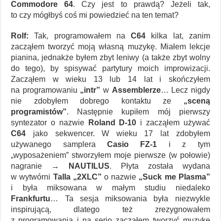
Commodore 64
. Czy jest to prawdą? Jeżeli tak,
to czy mógłbyś coś mi powiedzieć na ten temat?
Rolf:
Tak, programowałem na
C64
kilka lat, zanim
zacząłem tworzyć moją własną muzykę. Miałem lekcje
pianina, jednakże byłem zbyt leniwy (a także zbyt wolny
do tego), by spisywać partytury moich improwizacji.
Zacząłem w wieku 13 lub 14 lat i skończyłem
na programowaniu
„intr”
w
Assemblerze
… Lecz nigdy
nie zdobyłem dobrego kontaktu ze
„sceną
programistów”
. Następnie kupiłem mój pierwszy
syntezator o nazwie
Roland D-10
i zacząłem używać
C64
jako sekwencer. W wieku 17 lat zdobyłem
używanego samplera
Casio FZ-1
i z tym
„wyposażeniem” stworzyłem moje pierwsze (w połowie)
nagranie →
NAUTILUS
. Płyta została wydana
w wytwórni
Talla „2XLC”
o nazwie
„Suck me Plasma”
i była miksowana w małym studiu niedaleko
Frankfurtu
… Ta sesja miksowania była niezwykle
inspirującą, dlatego też zrezygnowałem
z programowania i na serio zacząłem tworzyć muzykę