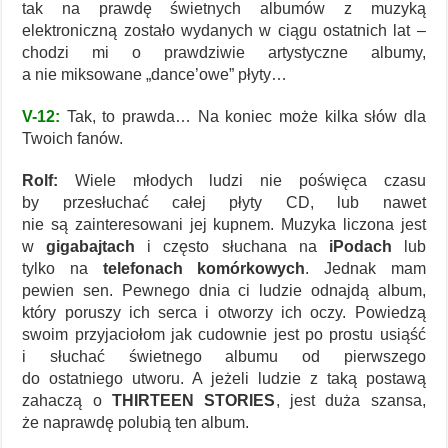
tak na prawdę świetnych albumów z muzyką
elektroniczną zostało wydanych w ciągu ostatnich lat –
chodzi mi o prawdziwie artystyczne albumy,
a nie miksowane „dance’owe” płyty…
V-12:
Tak, to prawda… Na koniec może kilka słów dla
Twoich fanów.
Rolf:
Wiele młodych ludzi nie poświęca czasu
by przesłuchać całej płyty CD, lub nawet
nie są zainteresowani jej kupnem. Muzyka liczona jest
w
gigabajtach
i często słuchana na
iPodach
lub
tylko na
telefonach komórkowych
. Jednak mam
pewien sen. Pewnego dnia ci ludzie odnajdą album,
który poruszy ich serca i otworzy ich oczy. Powiedzą
swoim przyjaciołom jak cudownie jest po prostu usiąść
i słuchać świetnego albumu od pierwszego
do ostatniego utworu. A jeżeli ludzie z taką postawą
zahaczą o
THIRTEEN STORIES
, jest duża szansa,
że naprawdę polubią ten album.