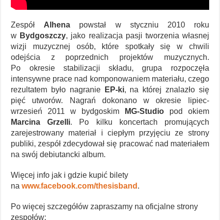
Zespół
Alhena
powstał w styczniu 2010 roku
w
Bydgoszczy
, jako realizacja pasji tworzenia własnej
wizji muzycznej osób, które spotkały się w chwili
odejścia z poprzednich projektów muzycznych.
Po okresie stabilizacji składu, grupa rozpoczęła
intensywne prace nad komponowaniem materiału, czego
rezultatem było nagranie
EP-ki
, na której znalazło się
pięć utworów. Nagrań dokonano w okresie lipiec-
wrzesień 2011 w bydgoskim
MG-Studio
pod okiem
Marcina Grzelli
. Po kilku koncertach promujących
zarejestrowany materiał i ciepłym przyjęciu ze strony
publiki, zespół zdecydował się pracować nad materiałem
na swój debiutancki album.
Więcej info jak i gdzie kupić bilety
na
www.facebook.com/thesisband
.
Po więcej szczegółów zapraszamy na oficjalne strony
zespołów: