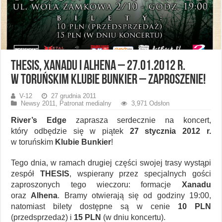
THESIS, Xanadu i Alhena – 27.01.2012 r.
w toruńskim Klubie Bunkier – zaproszenie!
V-12
27 grudnia 2011
Newsy 2011
,
Patronat medialny
3,971 Odsłon
River’s Edge
zaprasza serdecznie na koncert,
który odbędzie się w piątek
27 stycznia 2012 r.
w toruńskim
Klubie Bunkier
!
Tego dnia, w ramach drugiej części swojej trasy wystąpi
zespół
THESIS
, wspierany przez specjalnych gości
zaproszonych tego wieczoru: formacje
Xanadu
oraz
Alhena
. Bramy otwierają się od godziny 19:00,
natomiast bilety dostępne są w cenie
10 PLN
(przedsprzedaż) i
15 PLN
(w dniu koncertu).