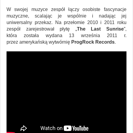
W swojej muzyce zespół łączy osobiste fascynacje
muzyczne, scalając je wspólnie i nadając jej
uniwersalny przekaz. Na przełomie 2010 i 2011 roku
zespół zarejestrował płytę „
The Last Sunrise
”,
która została wydana 13 września 2011 r.
przez amerykańską wytwórnię
ProgRock Records
.