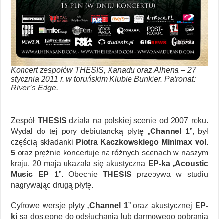
Koncert zespołów THESIS, Xanadu oraz Alhena – 27
stycznia 2011 r. w toruńskim Klubie Bunkier. Patronat:
River’s Edge.
Zespół
THESIS
działa na polskiej scenie od 2007 roku.
Wydał do tej pory debiutancką płytę „
Channel 1
”, był
częścią składanki
Piotra Kaczkowskiego Minimax vol.
5
oraz prężnie koncertuje na różnych scenach w naszym
kraju. 20 maja ukazała się akustyczna
EP-ka
„
Acoustic
Music EP 1
”. Obecnie
THESIS
przebywa w studiu
nagrywając drugą płytę.
Cyfrowe wersje płyty „
Channel 1
” oraz akustycznej
EP-
ki
są dostępne do odsłuchania lub darmowego pobrania