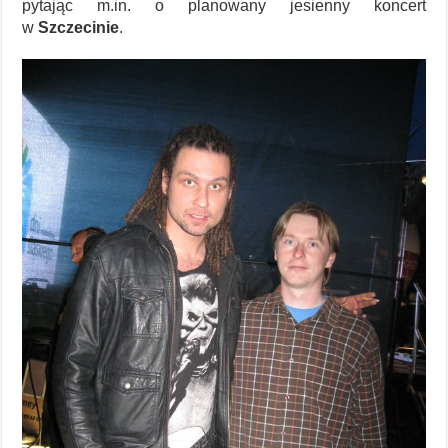
pytając m.in. o planowany jesienny koncert
w
Szczecinie
.