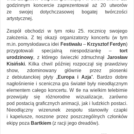
godzinnym koncercie zaprezentował aż 20 utworów
ze swojej dotychczasowej bogatej twórczości
artystycznej.
Zespół obchodzi w tym roku 25. rocznicę swojego
założenia. Z tej okazji organizatorzy koncertu (w tym
m.in. pomysłodawca idei
Festiwalu
–
Krzysztof Ferdyn
)
przygotowali specjalną niespodziankę –
tort
urodzinowy
, z którego świeczki zdmuchnął
Jarosław
Kisiński
. Kilka chwil później rozpoczął się prawdziwy
show, zdominowany głównie przez piosenki
z debiutanckiej płyty „
Europa i Azja
”. Bardzo dobre
nagłośnienie i sceniczna gra świateł były nieodłącznym
elementem całego koncertu. W tle na wielkim telebimie
przewijały się różnorodne wizualizacje, zarówno
pod postacią graficznych animacji, jak i ludzkich postaci.
Nieodłączny wizerunek zespołu stanowiły czapki
i kapelusze, noszone przez poszczególnych członków
ekipy poza
Bartkiem
(z racji jego dreadów).