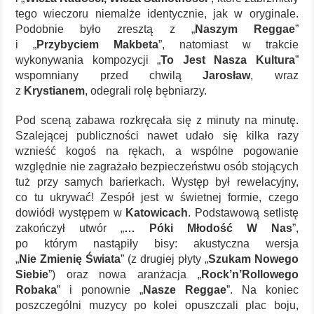
tego wieczoru niemalże identycznie, jak w oryginale.
Podobnie było zresztą z „
Naszym Reggae
”
i „
Przybyciem Makbeta
”, natomiast w trakcie
wykonywania kompozycji „
To Jest Nasza Kultura
”
wspomniany przed chwilą
Jarosław
, wraz
z
Krystianem
, odegrali rolę bębniarzy.
Pod sceną zabawa rozkręcała się z minuty na minutę.
Szalejącej publiczności nawet udało się kilka razy
wznieść kogoś na rękach, a wspólne pogowanie
względnie nie zagrażało bezpieczeństwu osób stojących
tuż przy samych barierkach. Występ był rewelacyjny,
co tu ukrywać! Zespół jest w świetnej formie, czego
dowiódł występem w
Katowicach
. Podstawową setlistę
zakończył utwór „
… Póki Młodość W Nas
”,
po którym nastąpiły bisy: akustyczna wersja
„
Nie Zmienię Świata
” (z drugiej płyty „
Szukam Nowego
Siebie
”) oraz nowa aranżacja „
Rock’n’Rollowego
Robaka
” i ponownie „
Nasze Reggae
”. Na koniec
poszczególni muzycy po kolei opuszczali plac boju,