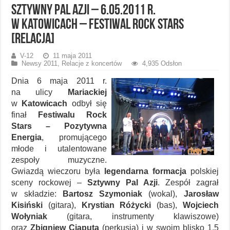
Sztywny Pal Azji – 6.05.2011 r.
w Katowicach – Festiwal Rock Stars
[relacja]
V-12
11 maja 2011
Newsy 2011
,
Relacje z koncertów
4,935 Odsłon
Dnia 6 maja 2011 r.
na ulicy
Mariackiej
w
Katowicach
odbył się
finał
Festiwalu Rock
Stars – Pozytywna
Energia
, promującego
młode i utalentowane
zespoły muzyczne.
Gwiazdą wieczoru była
legendarna formacja
polskiej
sceny rockowej –
Sztywny Pal Azji
. Zespół zagrał
w składzie:
Bartosz Szymoniak
(wokal),
Jarosław
Kisiński
(gitara),
Krystian Różycki
(bas),
Wojciech
Wołyniak
(gitara, instrumenty klawiszowe)
oraz
Zbigniew Ciaputa
(perkusja) i w swoim blisko 1,5