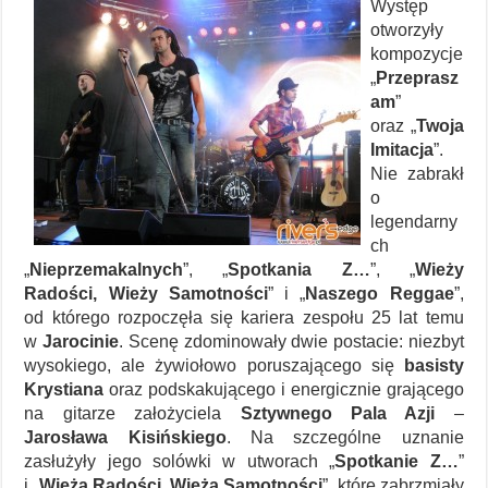
Występ
otworzyły
kompozycje
„
Przeprasz
am
”
oraz „
Twoja
Imitacja
”.
Nie zabrakł
o
legendarny
ch
„
Nieprzemakalnych
”, „
Spotkania Z…
”, „
Wieży
Radości, Wieży Samotności
” i „
Naszego Reggae
”,
od którego rozpoczęła się kariera zespołu 25 lat temu
w
Jarocinie
. Scenę zdominowały dwie postacie: niezbyt
wysokiego, ale żywiołowo poruszającego się
basisty
Krystiana
oraz podskakującego i energicznie grającego
na gitarze założyciela
Sztywnego Pala Azji
–
Jarosława Kisińskiego
. Na szczególne uznanie
zasłużyły jego solówki w utworach „
Spotkanie Z…
”
i „
Wieża Radości, Wieża Samotności
”, które zabrzmiały