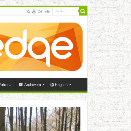
atronat
Archiwum
English