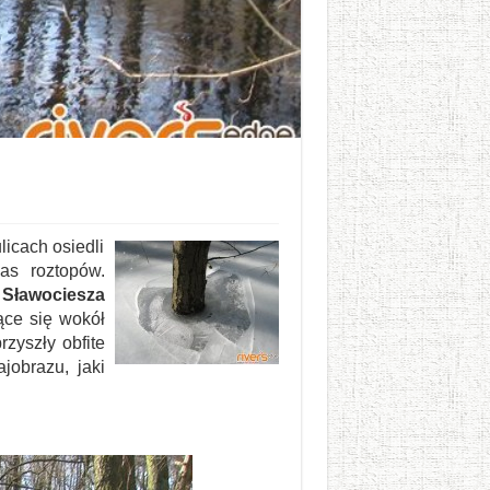
licach osiedli
as roztopów.
h
Sławociesza
jące się wokół
rzyszły obfite
jobrazu, jaki