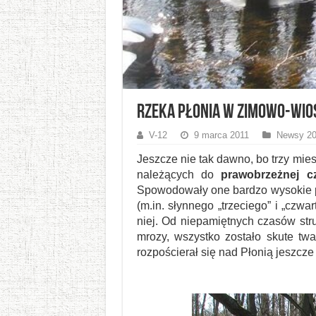
Rzeka Płonia w zimowo-wios
V-12
9 marca 2011
Newsy 20
Jeszcze nie tak dawno, bo trzy mies
należących do
prawobrzeżnej c
Spowodowały one bardzo wysokie p
(m.in. słynnego „trzeciego” i „czwa
niej. Od niepamiętnych czasów st
mrozy, wszystko zostało skute tw
rozpościerał się nad Płonią jeszcze 