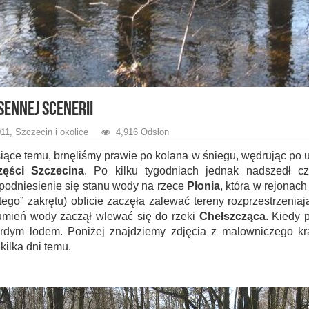
ennej scenerii
11
,
Szczecin i okolice
4,916 Odsłon
iące temu, brnęliśmy prawie po kolana w śniegu, wędrując po u
zęści Szczecina
. Po kilku tygodniach jednak nadszedł cz
odniesienie się stanu wody na rzece
Płonia
, która w rejonac
rtego” zakrętu) obficie zaczęła zalewać tereny rozprzestrzenia
rumień wody zaczął wlewać się do rzeki
Chełszcząca
. Kiedy p
ardym lodem. Poniżej znajdziemy zdjęcia z malowniczego kra
kilka dni temu.