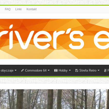
FAQ
Linki
Kontakt
i obyczaje
Commodore 64
Hobby
Strefa Retro
P