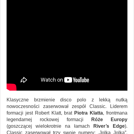
Klasyczne brzmienie disco polo z lekką nutką
nowoczesności zaserwował zespół Classic. Liderem
formacji jest Robert Klatt, brat
Piotra Klatta
, frontmana
legendarnej rockowej formacji
Róże Europy
(goszczącej wielokrotnie na łamach
River’s Edge
).
Classic zaserwował trzy swoje numery: „Jolka Jolka”,