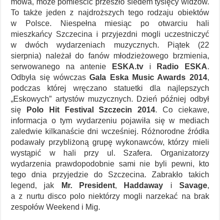
mowa, może pomieścić przeszło siedem tysięcy widzów.
To także jeden z najdroższych tego rodzaju obiektów
w Polsce. Niespełna miesiąc po otwarciu hali
mieszkańcy Szczecina i przyjezdni mogli uczestniczyć
w dwóch wydarzeniach muzycznych. Piątek (22
sierpnia) należał do fanów młodzieżowego brzmienia,
serwowanego na antenie
ESKA.tv
i
Radio ESKA
.
Odbyła się wówczas
Gala Eska Music Awards 2014
,
podczas której wręczano statuetki dla najlepszych
„Eskowych” artystów muzycznych. Dzień później odbył
się
Polo Hit Festival Szczecin 2014
. Co ciekawe,
informacja o tym wydarzeniu pojawiła się w mediach
zaledwie kilkanaście dni wcześniej. Różnorodne źródła
podawały przybliżoną grupę wykonawców, którzy mieli
wystąpić w hali przy ul. Szafera. Organizatorzy
wydarzenia prawdopodobnie sami nie byli pewni, kto
tego dnia przyjedzie do Szczecina. Zabrakło takich
legend, jak
Mr. President
,
Haddaway
i
Savage
,
a z nurtu disco polo niektórzy mogli narzekać na brak
zespołów Weekend i Mig.