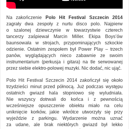
Na zakończenie
Polo Hit Festival Szczecin 2014
zagrały dwa zespoły z nurtu disco polo. Najpierw
o szalonej dziewczynie w towarzystwie czterech
tancerzy zaśpiewał Marcin Miller. Ekipa Boys’ów
baunsowała w strojach, przypominających szkockie
odzienie. Ostatnim zespołem był Power Play – trzech
panów, wyglądających nieco zabawnie ze swoim
instrumentarium (perkusja i gitara) na tle serwowanej
przez siebie elektro-polowej muzyki. Nic dodać, nic ująć.
Polo Hit Festival Szczecin 2014 zakończył się około
trzydzieści minut przed północą. Już podczas występu
ostatnich gwiazd hala stopniowo się wyludniała.
Nie wszyscy dotrwali do końca i z pewnością
wcześniejsze opuszczenie obiektu miało na celu
uniknięcie korków, jakie wkrótce utworzyły się przy
wyjeździe z parkingu. Wydarzenie można uznać
za udane, ale brak niektórych gwiazd był lekko