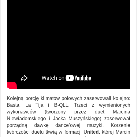
Kolejną porcję klimatów polowych zaserwowali kolejno:
Basta, La Tija i B-QLL. Trzeci z wymienionych
wykonawców (tworzony przez duet Marcina
Niewiadomskiego i Jacka Muszyńskiego) zaserwował
porządną dawkę dance’owej muzyki. Korzenie
twórczości duetu tkwią w formacji
United
, której Marcin