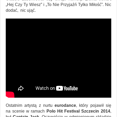
„Hej Czy Ty Wiesz” i „To Nie Przyjaźń Tylko Miłość”. Nic
dodać, nic ująć.
Ostatnim artystą z nurtu
eurodance
, który pojawił się
na scenie w ramach
Polo Hit Festival Szczecin 2014
,
był
Captain Jack
. Oczywiście w odmienionym składzie