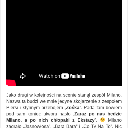
Jako drugi w kolejności na scenie stanął zespół Milano.
Nazwa ta budzi we mnie jedyne skojarzenie z zespołem
Piersi i słynnym przebojem „
Zośka
”. Pada tam bowiem
pod sam koniec utworu hasło „
Zaraz po nas będzie
Milano, a po nich chłopaki z Ekstazy
”.
Milano
zagrało „Jasnowłosą”, „Bara Bara” i „Co Ty Na To”. Nic