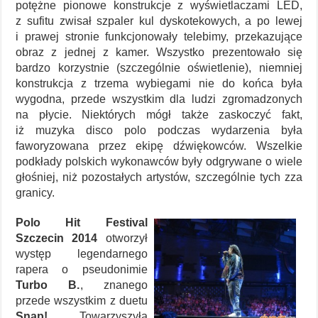
potężne pionowe konstrukcje z wyświetlaczami LED,
z sufitu zwisał szpaler kul dyskotekowych, a po lewej
i prawej stronie funkcjonowały telebimy, przekazujące
obraz z jednej z kamer. Wszystko prezentowało się
bardzo korzystnie (szczególnie oświetlenie), niemniej
konstrukcja z trzema wybiegami nie do końca była
wygodna, przede wszystkim dla ludzi zgromadzonych
na płycie. Niektórych mógł także zaskoczyć fakt,
iż muzyka disco polo podczas wydarzenia była
faworyzowana przez ekipę dźwiękowców. Wszelkie
podkłady polskich wykonawców były odgrywane o wiele
głośniej, niż pozostałych artystów, szczególnie tych zza
granicy.
Polo Hit Festival
Szczecin 2014
otworzył
występ legendarnego
rapera o pseudonimie
Turbo B.
, znanego
przede wszystkim z duetu
Snap!
Towarzyszyła