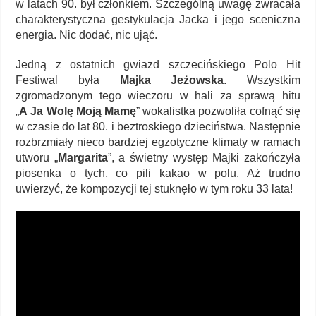
w latach 90. był członkiem. Szczególną uwagę zwracała
charakterystyczna gestykulacja Jacka i jego sceniczna
energia. Nic dodać, nic ująć.
Jedną z ostatnich gwiazd szczecińskiego Polo Hit
Festiwal była
Majka Jeżowska
. Wszystkim
zgromadzonym tego wieczoru w hali za sprawą hitu
„
A Ja Wolę Moją Mamę
” wokalistka pozwoliła cofnąć się
w czasie do lat 80. i beztroskiego dzieciństwa. Następnie
rozbrzmiały nieco bardziej egzotyczne klimaty w ramach
utworu „
Margarita
”, a świetny występ Majki zakończyła
piosenka o tych, co pili kakao w polu. Aż trudno
uwierzyć, że kompozycji tej stuknęło w tym roku 33 lata!