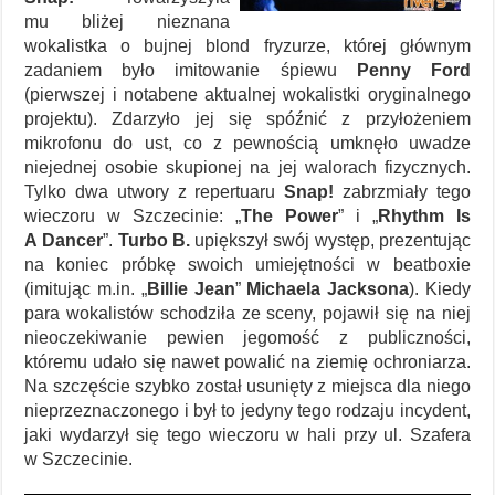
mu bliżej nieznana
wokalistka o bujnej blond fryzurze, której głównym
zadaniem było imitowanie śpiewu
Penny Ford
(pierwszej i notabene aktualnej wokalistki oryginalnego
projektu). Zdarzyło jej się spóźnić z przyłożeniem
mikrofonu do ust, co z pewnością umknęło uwadze
niejednej osobie skupionej na jej walorach fizycznych.
Tylko dwa utwory z repertuaru
Snap!
zabrzmiały tego
wieczoru w Szczecinie: „
The Power
” i „
Rhythm Is
A Dancer
”.
Turbo B.
upiększył swój występ, prezentując
na koniec próbkę swoich umiejętności w beatboxie
(imitując m.in. „
Billie Jean
”
Michaela Jacksona
). Kiedy
para wokalistów schodziła ze sceny, pojawił się na niej
nieoczekiwanie pewien jegomość z publiczności,
któremu udało się nawet powalić na ziemię ochroniarza.
Na szczęście szybko został usunięty z miejsca dla niego
nieprzeznaczonego i był to jedyny tego rodzaju incydent,
jaki wydarzył się tego wieczoru w hali przy ul. Szafera
w Szczecinie.