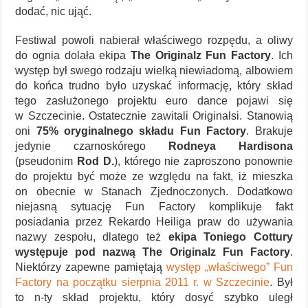
dodać, nic ująć.
Festiwal powoli nabierał właściwego rozpędu, a oliwy
do ognia dolała ekipa
The Originalz Fun Factory
. Ich
występ był swego rodzaju wielką niewiadomą, albowiem
do końca trudno było uzyskać informację, który skład
tego zasłużonego projektu euro dance pojawi się
w Szczecinie. Ostatecznie zawitali Originalsi. Stanowią
oni
75% oryginalnego składu Fun Factory
. Brakuje
jedynie czarnoskórego
Rodneya Hardisona
(pseudonim
Rod D.
), którego nie zaproszono ponownie
do projektu być może ze względu na fakt, iż mieszka
on obecnie w Stanach Zjednoczonych. Dodatkowo
niejasną sytuację Fun Factory komplikuje fakt
posiadania przez Rekardo Heiliga praw do używania
nazwy zespołu, dlatego też
ekipa Toniego Cottury
występuje pod nazwą The Originalz Fun Factory
.
Niektórzy zapewne pamiętają
występ „właściwego” Fun
Factory na początku sierpnia 2011 r. w Szczecinie
. Był
to n-ty skład projektu, który dosyć szybko uległ