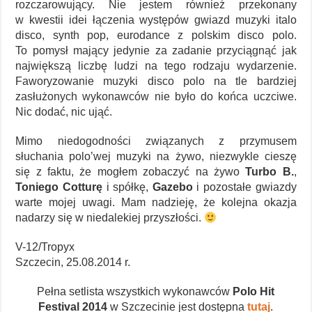
rozczarowujący. Nie jestem również przekonany
w kwestii idei łączenia występów gwiazd muzyki italo
disco, synth pop, eurodance z polskim disco polo.
To pomysł mający jedynie za zadanie przyciągnąć jak
największą liczbę ludzi na tego rodzaju wydarzenie.
Faworyzowanie muzyki disco polo na tle bardziej
zasłużonych wykonawców nie było do końca uczciwe.
Nic dodać, nic ująć.
Mimo niedogodności związanych z przymusem
słuchania polo’wej muzyki na żywo, niezwykle cieszę
się z faktu, że mogłem zobaczyć na żywo
Turbo B.
,
Toniego Cotturę
i spółkę,
Gazebo
i pozostałe gwiazdy
warte mojej uwagi. Mam nadzieję, że kolejna okazja
nadarzy się w niedalekiej przyszłości.
V-12/Tropyx
Szczecin, 25.08.2014 r.
Pełna setlista wszystkich wykonawców
Polo Hit
Festival 2014
w Szczecinie jest dostępna
tutaj
.