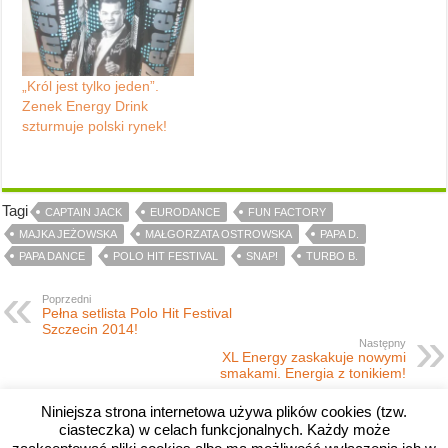
„Król jest tylko jeden”.
Zenek Energy Drink
szturmuje polski rynek!
Tagi
CAPTAIN JACK
EURODANCE
FUN FACTORY
MAJKA JEŻOWSKA
MAŁGORZATA OSTROWSKA
PAPA D.
PAPA DANCE
POLO HIT FESTIVAL
SNAP!
TURBO B.
Poprzedni
Pełna setlista Polo Hit Festival
Szczecin 2014!
Następny
XL Energy zaskakuje nowymi
smakami. Energia z tonikiem!
Niniejsza strona internetowa używa plików cookies (tzw.
ciasteczka) w celach funkcjonalnych. Każdy może