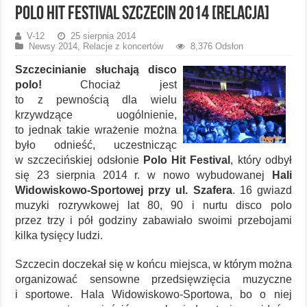
Polo Hit Festival Szczecin 2014 [relacja]
V-12
25 sierpnia 2014
Newsy 2014
,
Relacje z koncertów
8,376 Odsłon
Szczecinianie słuchają disco
polo!
Chociaż jest
to z pewnością dla wielu
krzywdzące uogólnienie,
to jednak takie wrażenie można
było odnieść, uczestnicząc
w szczecińskiej odsłonie
Polo Hit Festival
, który odbył
się 23 sierpnia 2014 r. w nowo wybudowanej
Hali
Widowiskowo-Sportowej przy ul. Szafera
. 16 gwiazd
muzyki rozrywkowej lat 80, 90 i nurtu disco polo
przez trzy i pół godziny zabawiało swoimi przebojami
kilka tysięcy ludzi.
Szczecin doczekał się w końcu miejsca, w którym można
organizować sensowne przedsięwzięcia muzyczne
i sportowe. Hala Widowiskowo-Sportowa, bo o niej