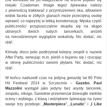
niejaki Czadoman. Image tegoż śpiewaka należy
z pewnością traktować z przymrużeniem oka, albowiem
widok faceta w żółtych glanach może przeciętną osobę
wprawić co najwyżej w lekką konsternację. Męska część
publiczności przypuszczalnie skupiła się na skąpo
ubranych dwóch rudych tancerkach, aniżeli
na niecodziennym wyglądzie wokalisty. Nic dodać, nic
ująć.
Klimaty disco polo podtrzymał kolejny zespół o nazwie
After Party, serwując m.in. pieśń o bujaniu się i rzucając
w stronę publiczności swoimi płytami. Nic dodać, nic
ująć.
W końcu nadszedł czas na jedyną gwiazdę lat 80 Polo
Hit Festiwal 2014 w Szczecinie –
Gazebo
.
Paul
Mazzolini
wystąpił jako jedyny bez asysty tancerek,
zespołu, nikogo. Samotnie przemierzał dziesiątki metrów
sceny i wybiegu, z klasą i wdziękiem śpiewając na żywo
swoje trzy przeboje: „
Masterpiece
”, „
Lunatic
” i „
I Like