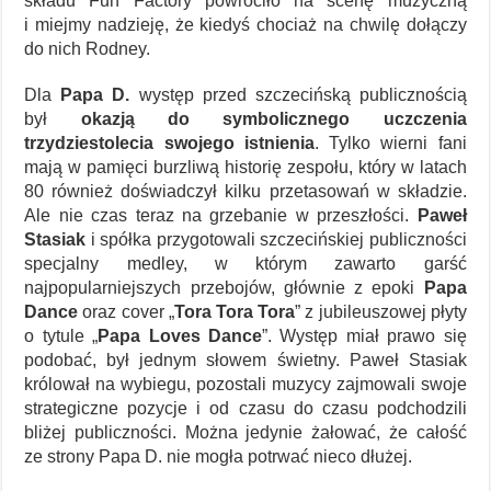
składu Fun Factory powróciło na scenę muzyczną
i miejmy nadzieję, że kiedyś chociaż na chwilę dołączy
do nich Rodney.
Dla
Papa D.
występ przed szczecińską publicznością
był
okazją do symbolicznego uczczenia
trzydziestolecia swojego istnienia
. Tylko wierni fani
mają w pamięci burzliwą historię zespołu, który w latach
80 również doświadczył kilku przetasowań w składzie.
Ale nie czas teraz na grzebanie w przeszłości.
Paweł
Stasiak
i spółka przygotowali szczecińskiej publiczności
specjalny medley, w którym zawarto garść
najpopularniejszych przebojów, głównie z epoki
Papa
Dance
oraz cover „
Tora Tora Tora
” z jubileuszowej płyty
o tytule „
Papa Loves Dance
”. Występ miał prawo się
podobać, był jednym słowem świetny. Paweł Stasiak
królował na wybiegu, pozostali muzycy zajmowali swoje
strategiczne pozycje i od czasu do czasu podchodzili
bliżej publiczności. Można jedynie żałować, że całość
ze strony Papa D. nie mogła potrwać nieco dłużej.