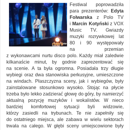
Festiwal poprowadziła
para prezenterów:
Edyta
Folwarska
z Polo TV
i
Marcin Kotyński
z VOX
Music TV. Gwiazdy
muzyki rozrywkowej lat
80 i 90 występowały
na przemian
z wykonawcami nurtu disco polo. Każdy miał zaledwie
kilkanaście minut, by godnie zaprezentować się
na scenie. A ta była ogromna. Posiadała trzy długie
wybiegi oraz dwa stanowiska perkusyjne, umieszczone
na windach. Płaszczyzna sceny, jak i wybiegów, były
zainstalowane stosunkowo wysoko. Stojąc na płycie
trzeba było lekko zadzierać głowę do góry, by namierzyć
aktualną pozycję muzyków i wokalistów. W nieco
bardziej komfortowej sytuacji byli widzowie,
którzy zasiedli na trybunach. Te nie zapełniły się
do ostatniego miejsca, ale zabawa w wielu sektorach
trwała na całego. W głębi sceny umiejscowione były